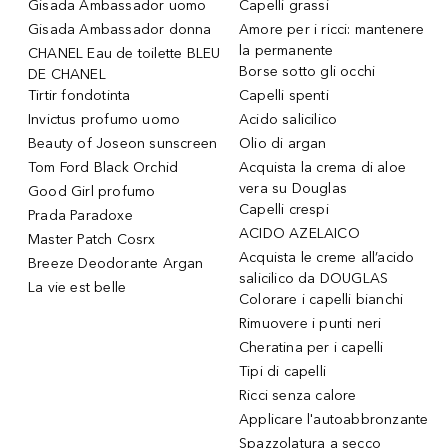
Gisada Ambassador uomo
Capelli grassi
Gisada Ambassador donna
Amore per i ricci: mantenere
la permanente
CHANEL Eau de toilette BLEU
Borse sotto gli occhi
DE CHANEL
Tirtir fondotinta
Capelli spenti
Invictus profumo uomo
Acido salicilico
Beauty of Joseon sunscreen
Olio di argan
Tom Ford Black Orchid
Acquista la crema di aloe
vera su Douglas
Good Girl profumo
Capelli crespi
Prada Paradoxe
ACIDO AZELAICO
Master Patch Cosrx
Acquista le creme all’acido
Breeze Deodorante Argan
salicilico da DOUGLAS
La vie est belle
Colorare i capelli bianchi
Rimuovere i punti neri
Cheratina per i capelli
Tipi di capelli
Ricci senza calore
Applicare l'autoabbronzante
Spazzolatura a secco