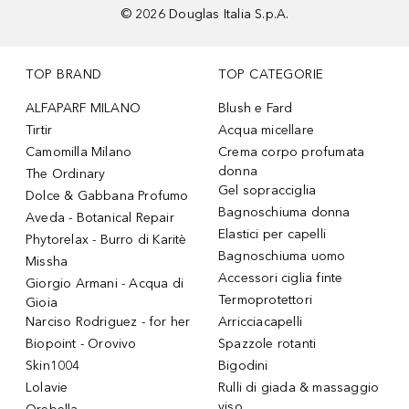
©
2026
Douglas Italia S.p.A.
TOP BRAND
TOP CATEGORIE
ALFAPARF MILANO
Blush e Fard
Tirtir
Acqua micellare
Camomilla Milano
Crema corpo profumata
donna
The Ordinary
Gel sopracciglia
Dolce & Gabbana Profumo
Bagnoschiuma donna
Aveda - Botanical Repair
Elastici per capelli
Phytorelax - Burro di Karitè
Bagnoschiuma uomo
Missha
Accessori ciglia finte
Giorgio Armani - Acqua di
Termoprotettori
Gioia
Narciso Rodriguez - for her
Arricciacapelli
Biopoint - Orovivo
Spazzole rotanti
Skin1004
Bigodini
Lolavie
Rulli di giada & massaggio
viso