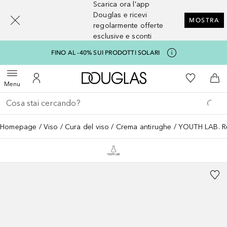
Scarica ora l'app
[navigation.slideout.screenreader]
Douglas e ricevi
MOSTRA
regolarmente offerte
esclusive e sconti
FINO AL -40% SUI PRODOTTI SOLARI
A Douglas Home
Alla Mia Li
Apri menu
Al Mio Account
Al 
Menu
Torna indietro
Esegui ricerca
Homepage
Viso
Cura del viso
Crema antirughe
YOUTH LAB. Re