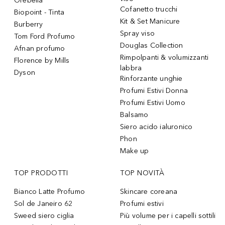
Orebella
Cofanetto trucchi
Biopoint - Tinta
Kit & Set Manicure
Burberry
Spray viso
Tom Ford Profumo
Douglas Collection
Afnan profumo
Rimpolpanti & volumizzanti
Florence by Mills
labbra
Dyson
Rinforzante unghie
Profumi Estivi Donna
Profumi Estivi Uomo
Balsamo
Siero acido ialuronico
Phon
Make up
TOP PRODOTTI
TOP NOVITÀ
Bianco Latte Profumo
Skincare coreana
Sol de Janeiro 62
Profumi estivi
Sweed siero ciglia
Più volume per i capelli sottili