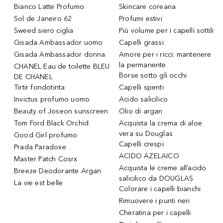
Bianco Latte Profumo
Skincare coreana
Sol de Janeiro 62
Profumi estivi
Sweed siero ciglia
Più volume per i capelli sottili
Gisada Ambassador uomo
Capelli grassi
Gisada Ambassador donna
Amore per i ricci: mantenere
la permanente
CHANEL Eau de toilette BLEU
Borse sotto gli occhi
DE CHANEL
Tirtir fondotinta
Capelli spenti
Invictus profumo uomo
Acido salicilico
Beauty of Joseon sunscreen
Olio di argan
Tom Ford Black Orchid
Acquista la crema di aloe
vera su Douglas
Good Girl profumo
Capelli crespi
Prada Paradoxe
ACIDO AZELAICO
Master Patch Cosrx
Acquista le creme all’acido
Breeze Deodorante Argan
salicilico da DOUGLAS
La vie est belle
Colorare i capelli bianchi
Rimuovere i punti neri
Cheratina per i capelli