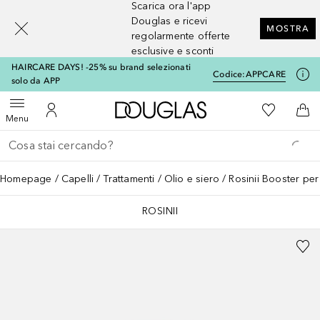
Scarica ora l'app
[navigation.slideout.screenreader]
Douglas e ricevi
MOSTRA
regolarmente offerte
esclusive e sconti
HAIRCARE DAYS! -25% su brand selezionati
Codice:
APPCARE
solo da APP
A Douglas Home
Alla Mia Li
Apri menu
Al Mio Account
Al 
Menu
Torna indietro
Esegui ricerca
Homepage
Capelli
Trattamenti
Olio e siero
Rosinii Booster per 
ROSINII