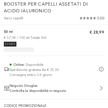
BOOSTER PER CAPELLI ASSETATI DI
ACIDO IALURONICO
Siero capelli
0
(
0
)
50 ml
€ 28,99
€ 57,98
 / 
100
ml
Totale IVA
ESTATE
Online
:
Disponibile
Spedizione gratuita da
€ 35,00
Consegna entro 3-6 giorni
Negozio Douglas
Controlla la disponibilità in negozio
AGGIUNGI AL CARRELLO
CODICE PROMOZIONALE