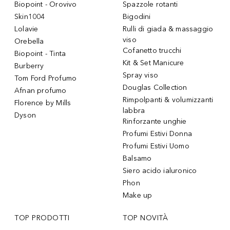
Biopoint - Orovivo
Spazzole rotanti
Skin1004
Bigodini
Lolavie
Rulli di giada & massaggio
viso
Orebella
Cofanetto trucchi
Biopoint - Tinta
Kit & Set Manicure
Burberry
Spray viso
Tom Ford Profumo
Douglas Collection
Afnan profumo
Rimpolpanti & volumizzanti
Florence by Mills
labbra
Dyson
Rinforzante unghie
Profumi Estivi Donna
Profumi Estivi Uomo
Balsamo
Siero acido ialuronico
Phon
Make up
TOP PRODOTTI
TOP NOVITÀ