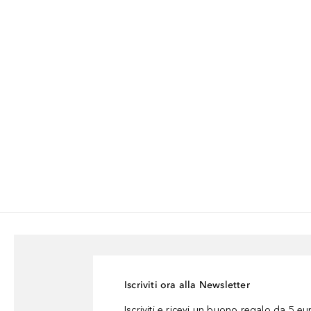
Iscriviti ora alla Newsletter
Iscriviti e ricevi un buono regalo da 5 eu