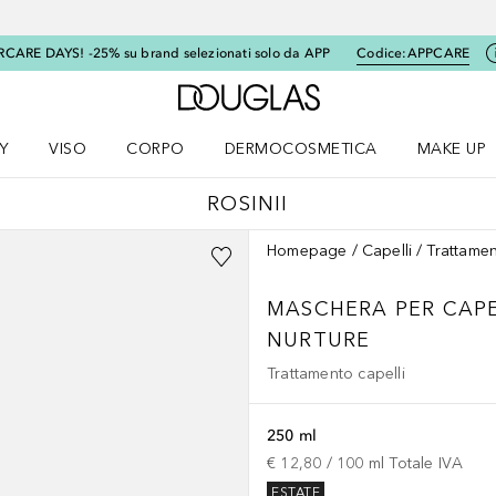
RCARE DAYS! -25% su brand selezionati solo da APP
Codice:
APPCARE
A Douglas Home
Y
VISO
CORPO
DERMOCOSMETICA
MAKE UP
menu K-BEAUTY
Apri il menu Viso
Apri il menu Corpo
Apri il menu DERMOCOSMETICA
Apri il me
ROSINII
Homepage
Capelli
Trattamen
MASCHERA PER CAPE
NURTURE
Trattamento capelli
250 ml
€ 12,80
 / 
100
ml
Totale IVA
ESTATE