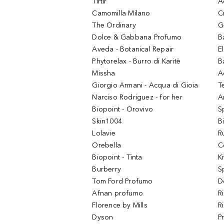
Tirtir
A
Camomilla Milano
C
The Ordinary
G
Dolce & Gabbana Profumo
B
Aveda - Botanical Repair
El
Phytorelax - Burro di Karitè
B
Missha
A
Giorgio Armani - Acqua di Gioia
T
Narciso Rodriguez - for her
Ar
Biopoint - Orovivo
S
Skin1004
B
Lolavie
R
Orebella
C
Biopoint - Tinta
K
Burberry
S
Tom Ford Profumo
D
Afnan profumo
R
Florence by Mills
R
Dyson
P