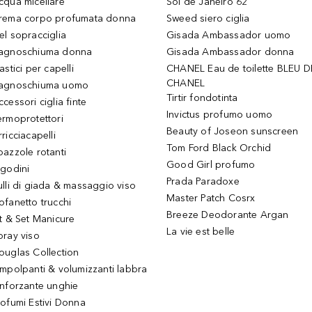
cqua micellare
Sol de Janeiro 62
rema corpo profumata donna
Sweed siero ciglia
el sopracciglia
Gisada Ambassador uomo
agnoschiuma donna
Gisada Ambassador donna
astici per capelli
CHANEL Eau de toilette BLEU D
CHANEL
agnoschiuma uomo
Tirtir fondotinta
ccessori ciglia finte
Invictus profumo uomo
ermoprotettori
Beauty of Joseon sunscreen
ricciacapelli
Tom Ford Black Orchid
pazzole rotanti
Good Girl profumo
igodini
Prada Paradoxe
ulli di giada & massaggio viso
Master Patch Cosrx
ofanetto trucchi
Breeze Deodorante Argan
it & Set Manicure
La vie est belle
pray viso
ouglas Collection
impolpanti & volumizzanti labbra
inforzante unghie
rofumi Estivi Donna