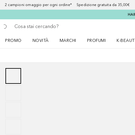
2 campioni omaggio per ogni ordine* Spedizione gratuita da 35,00€
HAI
Torna indietro
Esegui ricerca
PROMO
NOVITÀ
MARCHI
PROFUMI
K-BEAUT
Apri il menu PROMO
Apri il menu NOVITÀ
Apri il menu MARCHI
Apri il menu Profumi
Apri il 