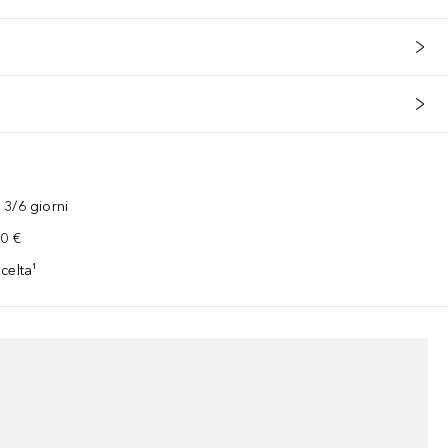
3/6 giorni
00 €
celta¹