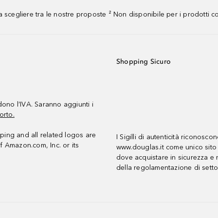
 scegliere tra le nostre proposte ² Non disponibile per i prodotti 
Shopping Sicuro
udono l’IVA. Saranno aggiunti i
orto.
ing and all related logos are
I Sigilli di autenticità riconosco
f Amazon.com, Inc. or its
www.douglas.it come unico sito 
dove acquistare in sicurezza e n
della regolamentazione di setto