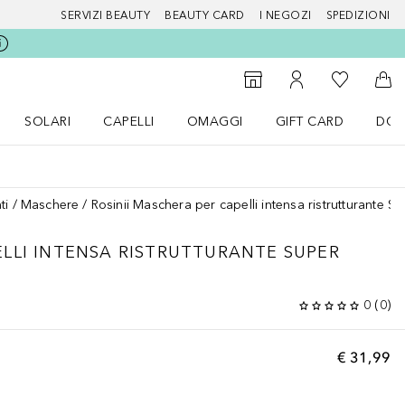
SERVIZI BEAUTY
BEAUTY CARD
I NEGOZI
SPEDIZIONI
Alla Mia Li
Storefinder
Al Mio Account
Al 
SOLARI
CAPELLI
OMAGGI
GIFT CARD
DOU
nu Make up
Apri il menu SOLARI
Apri il menu Capelli
Apri il menu OMAGGI
ti
Maschere
Rosinii Maschera per capelli intensa ristrutturante S
LLI INTENSA RISTRUTTURANTE SUPER
0
(
0
)
€ 31,99