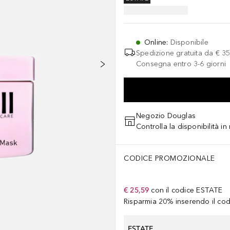
Online
:
Disponibile
Spedizione gratuita da
€ 35
Consegna entro 3-6 giorni
Negozio Douglas
Controlla la disponibilità i
CODICE PROMOZIONALE
€ 25,59
con il codice
ESTATE
Risparmia 20% inserendo il codi
ESTATE