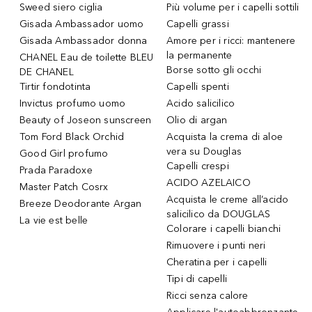
Sweed siero ciglia
Più volume per i capelli sottili
Gisada Ambassador uomo
Capelli grassi
Gisada Ambassador donna
Amore per i ricci: mantenere
la permanente
CHANEL Eau de toilette BLEU
Borse sotto gli occhi
DE CHANEL
Tirtir fondotinta
Capelli spenti
Invictus profumo uomo
Acido salicilico
Beauty of Joseon sunscreen
Olio di argan
Tom Ford Black Orchid
Acquista la crema di aloe
vera su Douglas
Good Girl profumo
Capelli crespi
Prada Paradoxe
ACIDO AZELAICO
Master Patch Cosrx
Acquista le creme all’acido
Breeze Deodorante Argan
salicilico da DOUGLAS
La vie est belle
Colorare i capelli bianchi
Rimuovere i punti neri
Cheratina per i capelli
Tipi di capelli
Ricci senza calore