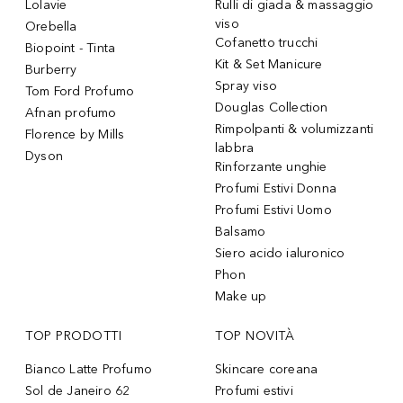
Lolavie
Rulli di giada & massaggio
viso
Orebella
Cofanetto trucchi
Biopoint - Tinta
Kit & Set Manicure
Burberry
Spray viso
Tom Ford Profumo
Douglas Collection
Afnan profumo
Rimpolpanti & volumizzanti
Florence by Mills
labbra
Dyson
Rinforzante unghie
Profumi Estivi Donna
Profumi Estivi Uomo
Balsamo
Siero acido ialuronico
Phon
Make up
TOP PRODOTTI
TOP NOVITÀ
Bianco Latte Profumo
Skincare coreana
Sol de Janeiro 62
Profumi estivi