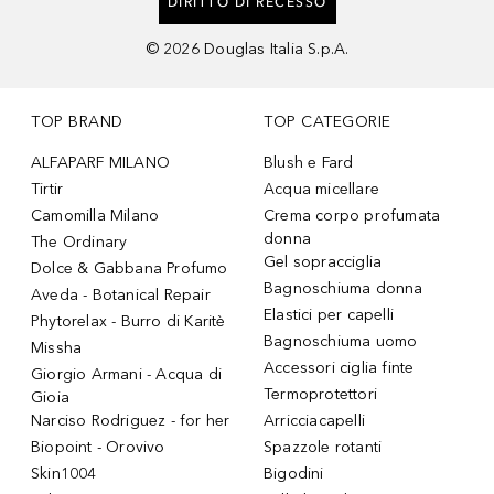
DIRITTO DI RECESSO
©
2026
Douglas Italia S.p.A.
TOP BRAND
TOP CATEGORIE
ALFAPARF MILANO
Blush e Fard
Tirtir
Acqua micellare
Camomilla Milano
Crema corpo profumata
donna
The Ordinary
Gel sopracciglia
Dolce & Gabbana Profumo
Bagnoschiuma donna
Aveda - Botanical Repair
Elastici per capelli
Phytorelax - Burro di Karitè
Bagnoschiuma uomo
Missha
Accessori ciglia finte
Giorgio Armani - Acqua di
Termoprotettori
Gioia
Narciso Rodriguez - for her
Arricciacapelli
Biopoint - Orovivo
Spazzole rotanti
Skin1004
Bigodini