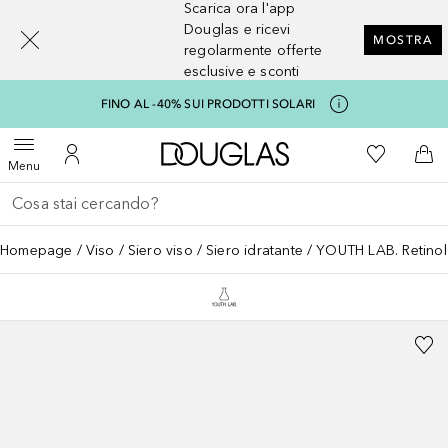
Scarica ora l'app
[navigation.slideout.screenreader]
Douglas e ricevi
MOSTRA
regolarmente offerte
esclusive e sconti
FINO AL -40% SUI PRODOTTI SOLARI
A Douglas Home
Alla Mia Li
Apri menu
Al Mio Account
Al 
Menu
Torna indietro
Esegui ricerca
Homepage
Viso
Siero viso
Siero idratante
YOUTH LAB. Retino