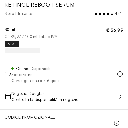
RETINOL REBOOT SERUM
Siero Idratante
4
(
1
)
30 ml
€ 56,99
€ 189,97
 / 
100
ml
Totale IVA
ESTATE
Online
:
Disponibile
Spedizione
Consegna entro 3-6 giorni
Negozio Douglas
Controlla la disponibilità in negozio
AGGIUNGI AL CARRELLO
CODICE PROMOZIONALE