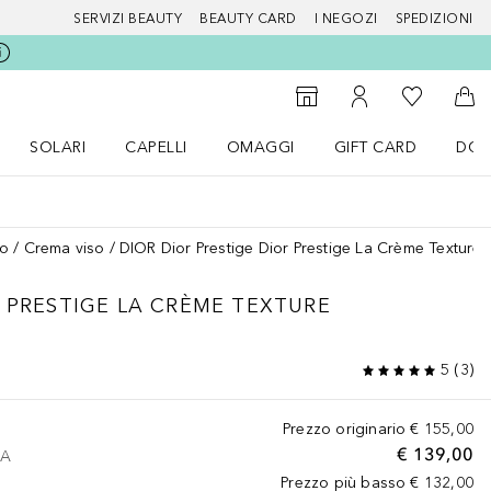
SERVIZI BEAUTY
BEAUTY CARD
I NEGOZI
SPEDIZIONI
Alla Mia Li
Storefinder
Al Mio Account
Al 
SOLARI
CAPELLI
OMAGGI
GIFT CARD
DOU
nu Make up
Apri il menu SOLARI
Apri il menu Capelli
Apri il menu OMAGGI
so
Crema viso
DIOR Dior Prestige Dior Prestige La Crème Texture E
 PRESTIGE LA CRÈME TEXTURE
5
(
3
)
Prezzo originario
€ 155,00
€ 139,00
VA
Prezzo più basso
€ 132,00