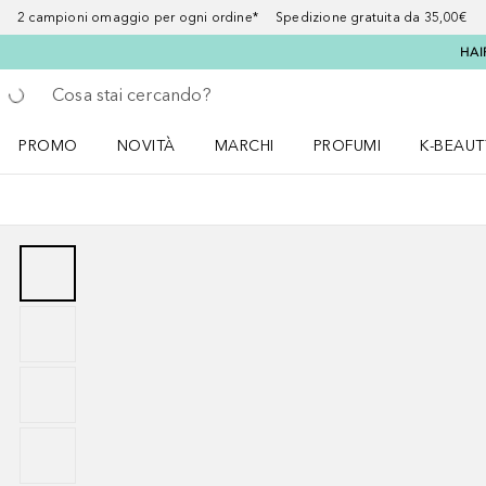
2 campioni omaggio per ogni ordine* Spedizione gratuita da 35,00€
HAI
Torna indietro
Esegui ricerca
PROMO
NOVITÀ
MARCHI
PROFUMI
K-BEAUT
Apri il menu PROMO
Apri il menu NOVITÀ
Apri il menu MARCHI
Apri il menu Profumi
Apri il 