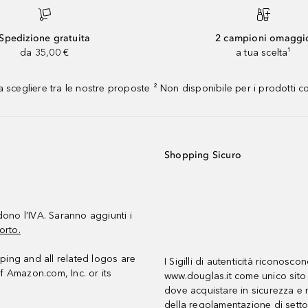
Spedizione gratuita
2 campioni omaggi
da 35,00 €
a tua scelta¹
 scegliere tra le nostre proposte ² Non disponibile per i prodotti 
Shopping Sicuro
udono l’IVA. Saranno aggiunti i
orto.
ing and all related logos are
I Sigilli di autenticità riconosco
f Amazon.com, Inc. or its
www.douglas.it come unico sito 
dove acquistare in sicurezza e n
della regolamentazione di setto