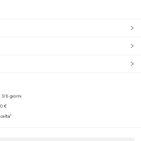
3/6 giorni
00 €
celta¹