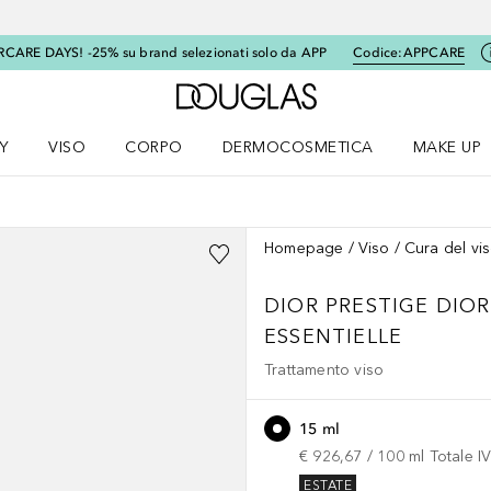
RCARE DAYS! -25% su brand selezionati solo da APP
Codice:
APPCARE
A Douglas Home
Y
VISO
CORPO
DERMOCOSMETICA
MAKE UP
menu K-BEAUTY
Apri il menu Viso
Apri il menu Corpo
Apri il menu DERMOCOSMETICA
Apri il me
Homepage
Viso
Cura del vi
DIOR PRESTIGE
DIOR
ESSENTIELLE
Trattamento viso
15 ml
€ 926,67
 / 
100
ml
Totale I
ESTATE