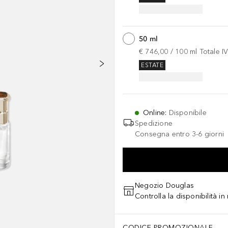
50 ml
€ 746,00
 / 
100
ml
Totale I
ESTATE
Online
:
Disponibile
Spedizione
Consegna entro 3-6 giorni
Negozio Douglas
Controlla la disponibilità i
CODICE PROMOZIONALE