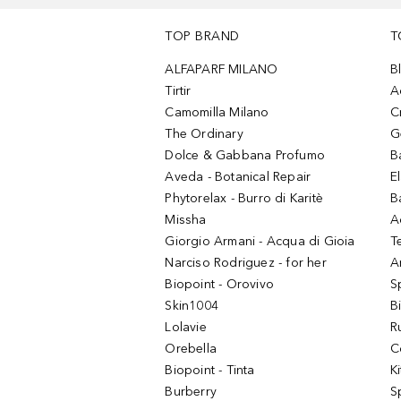
TOP BRAND
T
ALFAPARF MILANO
B
Tirtir
A
Camomilla Milano
C
The Ordinary
G
Dolce & Gabbana Profumo
B
Aveda - Botanical Repair
El
Phytorelax - Burro di Karitè
B
Missha
A
Giorgio Armani - Acqua di Gioia
T
Narciso Rodriguez - for her
Ar
Biopoint - Orovivo
S
Skin1004
B
Lolavie
R
Orebella
C
Biopoint - Tinta
K
Burberry
S