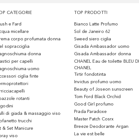
OP CATEGORIE
TOP PRODOTTI
lush e Fard
Bianco Latte Profumo
cqua micellare
Sol de Janeiro 62
rema corpo profumata donna
Sweed siero ciglia
el sopracciglia
Gisada Ambassador uomo
agnoschiuma donna
Gisada Ambassador donna
astici per capelli
CHANEL Eau de toilette BLEU D
CHANEL
agnoschiuma uomo
Tirtir fondotinta
ccessori ciglia finte
Invictus profumo uomo
ermoprotettori
Beauty of Joseon sunscreen
ricciacapelli
Tom Ford Black Orchid
pazzole rotanti
Good Girl profumo
igodini
Prada Paradoxe
ulli di giada & massaggio viso
Master Patch Cosrx
ofanetto trucchi
Breeze Deodorante Argan
it & Set Manicure
La vie est belle
pray viso