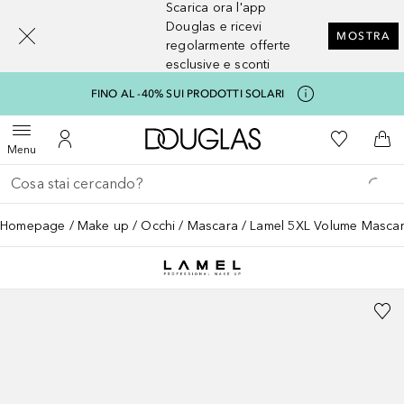
Scarica ora l'app
[navigation.slideout.screenreader]
Douglas e ricevi
MOSTRA
regolarmente offerte
esclusive e sconti
FINO AL -40% SUI PRODOTTI SOLARI
A Douglas Home
Alla Mia Li
Apri menu
Al Mio Account
Al 
Menu
Torna indietro
Esegui ricerca
Homepage
Make up
Occhi
Mascara
Lamel 5XL Volume Masca