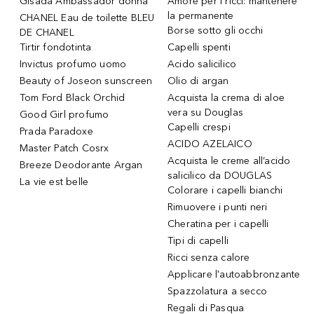
Gisada Ambassador donna
Amore per i ricci: mantenere
la permanente
CHANEL Eau de toilette BLEU
Borse sotto gli occhi
DE CHANEL
Tirtir fondotinta
Capelli spenti
Invictus profumo uomo
Acido salicilico
Beauty of Joseon sunscreen
Olio di argan
Tom Ford Black Orchid
Acquista la crema di aloe
vera su Douglas
Good Girl profumo
Capelli crespi
Prada Paradoxe
ACIDO AZELAICO
Master Patch Cosrx
Acquista le creme all’acido
Breeze Deodorante Argan
salicilico da DOUGLAS
La vie est belle
Colorare i capelli bianchi
Rimuovere i punti neri
Cheratina per i capelli
Tipi di capelli
Ricci senza calore
Applicare l'autoabbronzante
Spazzolatura a secco
Regali di Pasqua