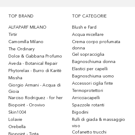
TOP BRAND
TOP CATEGORIE
ALFAPARF MILANO
Blush e Fard
Tirtir
Acqua micellare
Camomilla Milano
Crema corpo profumata
donna
The Ordinary
Gel sopracciglia
Dolce & Gabbana Profumo
Bagnoschiuma donna
Aveda - Botanical Repair
Elastici per capelli
Phytorelax - Burro di Karitè
Bagnoschiuma uomo
Missha
Accessori ciglia finte
Giorgio Armani - Acqua di
Termoprotettori
Gioia
Narciso Rodriguez - for her
Arricciacapelli
Biopoint - Orovivo
Spazzole rotanti
Skin1004
Bigodini
Lolavie
Rulli di giada & massaggio
viso
Orebella
Cofanetto trucchi
Biopoint - Tinta