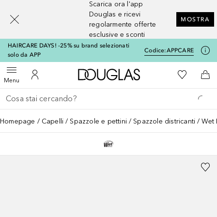
Scarica ora l'app
[navigation.slideout.screenreader]
Douglas e ricevi
MOSTRA
regolarmente offerte
esclusive e sconti
HAIRCARE DAYS! -25% su brand selezionati
Codice:
APPCARE
solo da APP
A Douglas Home
Alla Mia Li
Apri menu
Al Mio Account
Al 
Menu
Torna indietro
Esegui ricerca
Homepage
Capelli
Spazzole e pettini
Spazzole districanti
Wet 