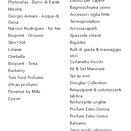
Elastici per capelli
Phytorelax - Burro di Karitè
Bagnoschiuma uomo
Missha
Accessori ciglia finte
Giorgio Armani - Acqua di
Termoprotettori
Gioia
Narciso Rodriguez - for her
Arricciacapelli
Biopoint - Orovivo
Spazzole rotanti
Skin1004
Bigodini
Lolavie
Rulli di giada & massaggio
viso
Orebella
Cofanetto trucchi
Biopoint - Tinta
Kit & Set Manicure
Burberry
Spray viso
Tom Ford Profumo
Douglas Collection
Afnan profumo
Rimpolpanti & volumizzanti
Florence by Mills
labbra
Dyson
Rinforzante unghie
Profumi Estivi Donna
Profumi Estivi Uomo
Balsamo
Siero acido ialuronico