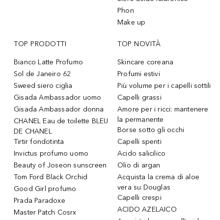
Phon
Make up
TOP PRODOTTI
TOP NOVITÀ
Bianco Latte Profumo
Skincare coreana
Sol de Janeiro 62
Profumi estivi
Sweed siero ciglia
Più volume per i capelli sottili
Gisada Ambassador uomo
Capelli grassi
Gisada Ambassador donna
Amore per i ricci: mantenere
la permanente
CHANEL Eau de toilette BLEU
Borse sotto gli occhi
DE CHANEL
Tirtir fondotinta
Capelli spenti
Invictus profumo uomo
Acido salicilico
Beauty of Joseon sunscreen
Olio di argan
Tom Ford Black Orchid
Acquista la crema di aloe
vera su Douglas
Good Girl profumo
Capelli crespi
Prada Paradoxe
ACIDO AZELAICO
Master Patch Cosrx