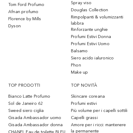
Spray viso
Tom Ford Profumo
Douglas Collection
Afnan profumo
Rimpolpanti & volumizzanti
Florence by Mills
labbra
Dyson
Rinforzante unghie
Profumi Estivi Donna
Profumi Estivi Uomo
Balsamo
Siero acido ialuronico
Phon
Make up
TOP PRODOTTI
TOP NOVITÀ
Bianco Latte Profumo
Skincare coreana
Sol de Janeiro 62
Profumi estivi
Sweed siero ciglia
Più volume per i capelli sottili
Gisada Ambassador uomo
Capelli grassi
Gisada Ambassador donna
Amore per i ricci: mantenere
la permanente
CHANEL Eau de toilette BLEU