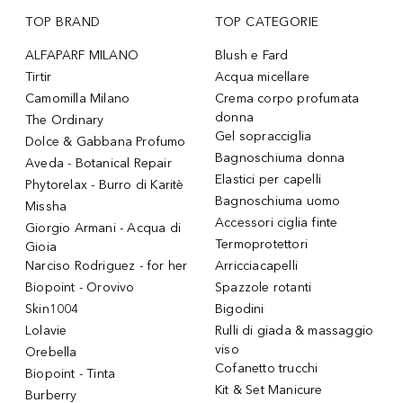
TOP BRAND
TOP CATEGORIE
ALFAPARF MILANO
Blush e Fard
Tirtir
Acqua micellare
Camomilla Milano
Crema corpo profumata
donna
The Ordinary
Gel sopracciglia
Dolce & Gabbana Profumo
Bagnoschiuma donna
Aveda - Botanical Repair
Elastici per capelli
Phytorelax - Burro di Karitè
Bagnoschiuma uomo
Missha
Accessori ciglia finte
Giorgio Armani - Acqua di
Termoprotettori
Gioia
Narciso Rodriguez - for her
Arricciacapelli
Biopoint - Orovivo
Spazzole rotanti
Skin1004
Bigodini
Lolavie
Rulli di giada & massaggio
viso
Orebella
Cofanetto trucchi
Biopoint - Tinta
Kit & Set Manicure
Burberry