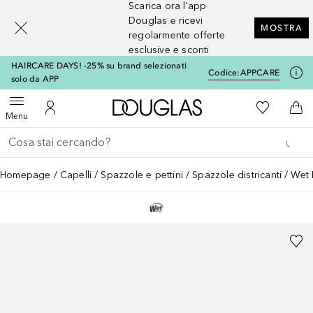
Scarica ora l'app
[navigation.slideout.screenreader]
Douglas e ricevi
MOSTRA
regolarmente offerte
esclusive e sconti
HAIRCARE DAYS! -25% su brand selezionati
Codice:
APPCARE
solo da APP
A Douglas Home
Alla Mia Li
Apri menu
Al Mio Account
Al 
Menu
Torna indietro
Esegui ricerca
Homepage
Capelli
Spazzole e pettini
Spazzole districanti
Wet 