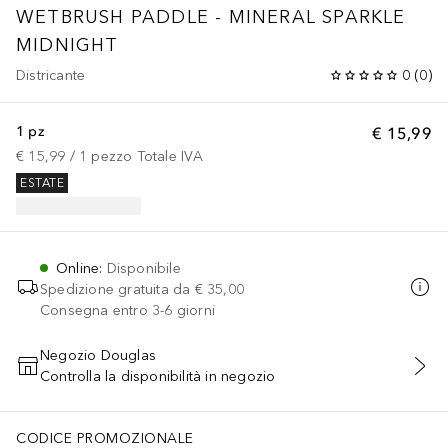
WETBRUSH PADDLE - MINERAL SPARKLE
MIDNIGHT
Districante
0
(
0
)
1 pz
€ 15,99
€ 15,99
 / 
1
pezzo
Totale IVA
ESTATE
Online
:
Disponibile
Spedizione gratuita da
€ 35,00
Consegna entro 3-6 giorni
Negozio Douglas
Controlla la disponibilità in negozio
AGGIUNGI AL CARRELLO
CODICE PROMOZIONALE