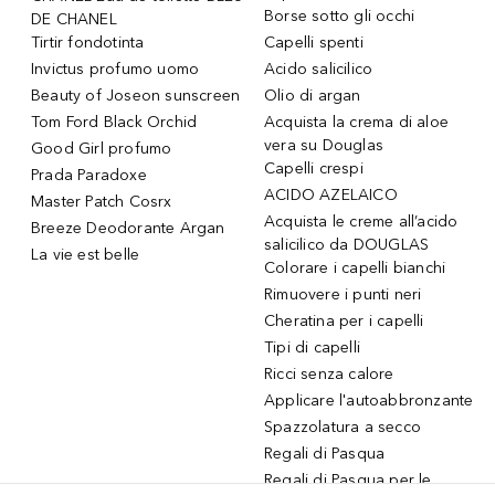
Borse sotto gli occhi
DE CHANEL
Tirtir fondotinta
Capelli spenti
Invictus profumo uomo
Acido salicilico
Beauty of Joseon sunscreen
Olio di argan
Tom Ford Black Orchid
Acquista la crema di aloe
vera su Douglas
Good Girl profumo
Capelli crespi
Prada Paradoxe
ACIDO AZELAICO
Master Patch Cosrx
Acquista le creme all’acido
Breeze Deodorante Argan
salicilico da DOUGLAS
La vie est belle
Colorare i capelli bianchi
Rimuovere i punti neri
Cheratina per i capelli
Tipi di capelli
Ricci senza calore
Applicare l'autoabbronzante
Spazzolatura a secco
Regali di Pasqua
Regali di Pasqua per le