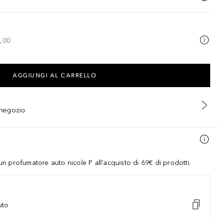
,00
AGGIUNGI AL CARRELLO
n negozio
 profumatore auto nicole P all'acquisto di 69€ di prodotti.
uto