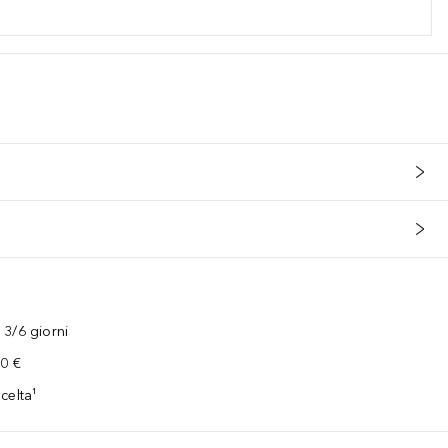
3/6 giorni
00 €
celta¹