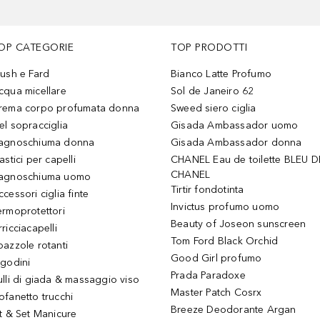
OP CATEGORIE
TOP PRODOTTI
lush e Fard
Bianco Latte Profumo
cqua micellare
Sol de Janeiro 62
rema corpo profumata donna
Sweed siero ciglia
el sopracciglia
Gisada Ambassador uomo
agnoschiuma donna
Gisada Ambassador donna
astici per capelli
CHANEL Eau de toilette BLEU D
CHANEL
agnoschiuma uomo
Tirtir fondotinta
ccessori ciglia finte
Invictus profumo uomo
ermoprotettori
Beauty of Joseon sunscreen
ricciacapelli
Tom Ford Black Orchid
pazzole rotanti
Good Girl profumo
igodini
Prada Paradoxe
ulli di giada & massaggio viso
Master Patch Cosrx
ofanetto trucchi
Breeze Deodorante Argan
it & Set Manicure