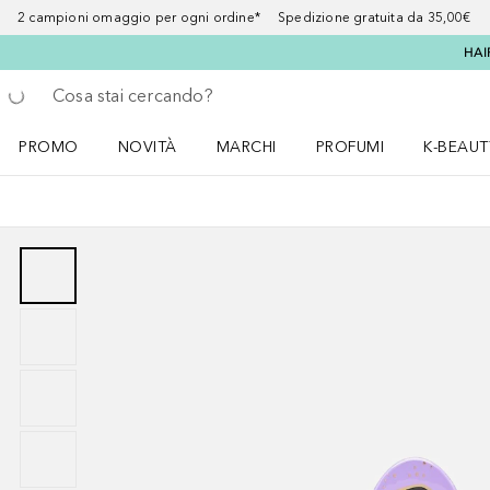
2 campioni omaggio per ogni ordine* Spedizione gratuita da 35,00€
HAI
Torna indietro
Esegui ricerca
PROMO
NOVITÀ
MARCHI
PROFUMI
K-BEAUT
Apri il menu PROMO
Apri il menu NOVITÀ
Apri il menu MARCHI
Apri il menu Profumi
Apri il 