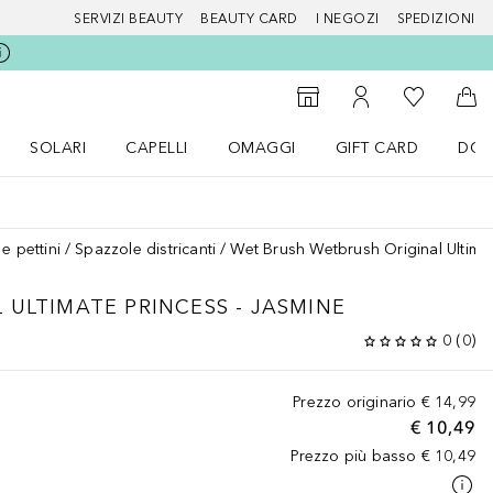
SERVIZI BEAUTY
BEAUTY CARD
I NEGOZI
SPEDIZIONI
Alla Mia Li
Storefinder
Al Mio Account
Al 
SOLARI
CAPELLI
OMAGGI
GIFT CARD
DOU
nu Make up
Apri il menu SOLARI
Apri il menu Capelli
Apri il menu OMAGGI
e pettini
Spazzole districanti
Wet Brush Wetbrush Original Ultimat
 ULTIMATE PRINCESS - JASMINE
0
(
0
)
Prezzo originario
€ 14,99
€ 10,49
Prezzo più basso
€ 10,49