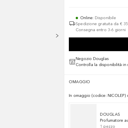
Online
:
Disponibile
Spedizione gratuita da
€ 35
Consegna entro 3-6 giorni
Negozio Douglas
Controlla la disponibilità i
OMAGGIO
In omaggio (codice: NICOLEP) un
DOUGLAS
Profumatore a
1
pezzo