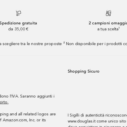
Spedizione gratuita
2 campioni omaggi
da 35,00 €
a tua scelta¹
 scegliere tra le nostre proposte ² Non disponibile per i prodotti 
Shopping Sicuro
udono l’IVA. Saranno aggiunti i
orto.
ing and all related logos are
I Sigilli di autenticità riconosco
f Amazon.com, Inc. or its
www.douglas.it come unico sito 