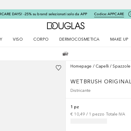
RCARE DAYS! -25% su brand selezionati solo da APP
Codice:
APPCARE
A Douglas Home
Y
VISO
CORPO
DERMOCOSMETICA
MAKE UP
menu K-BEAUTY
Apri il menu Viso
Apri il menu Corpo
Apri il menu DERMOCOSMETICA
Apri il me
Homepage
Capelli
Spazzole 
WETBRUSH ORIGINAL
Districante
1 pz
€ 10,49
 / 
1
pezzo
Totale IVA