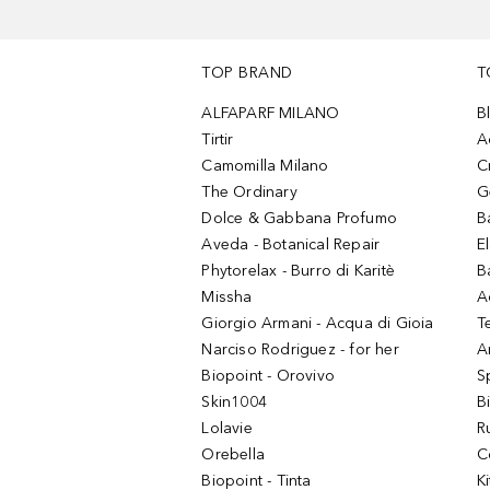
TOP BRAND
T
ALFAPARF MILANO
B
Tirtir
A
Camomilla Milano
C
The Ordinary
G
Dolce & Gabbana Profumo
B
Aveda - Botanical Repair
El
Phytorelax - Burro di Karitè
B
Missha
A
Giorgio Armani - Acqua di Gioia
T
Narciso Rodriguez - for her
Ar
Biopoint - Orovivo
S
Skin1004
B
Lolavie
R
Orebella
C
Biopoint - Tinta
K