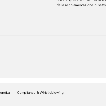
dove acquistare in sicurezza e n
della regolamentazione di setto
vendita
Compliance & Whistleblowing