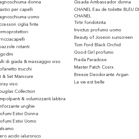
agnoschiuma donna
Gisada Ambassador donna
astici per capelli
CHANEL Eau de toilette BLEU D
CHANEL
agnoschiuma uomo
Tirtir fondotinta
ccessori ciglia finte
Invictus profumo uomo
ermoprotettori
Beauty of Joseon sunscreen
ricciacapelli
Tom Ford Black Orchid
pazzole rotanti
Good Girl profumo
igodini
Prada Paradoxe
ulli di giada & massaggio viso
Master Patch Cosrx
ofanetto trucchi
Breeze Deodorante Argan
it & Set Manicure
La vie est belle
pray viso
ouglas Collection
impolpanti & volumizzanti labbra
inforzante unghie
rofumi Estivi Donna
rofumi Estivi Uomo
alsamo
iero acido ialuronico