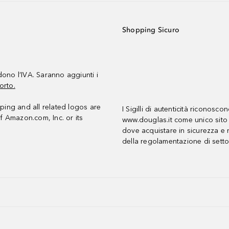
Shopping Sicuro
udono l’IVA. Saranno aggiunti i
orto.
ing and all related logos are
I Sigilli di autenticità riconosco
f Amazon.com, Inc. or its
www.douglas.it come unico sito 
dove acquistare in sicurezza e n
della regolamentazione di setto