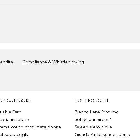
vendita
Compliance & Whistleblowing
OP CATEGORIE
TOP PRODOTTI
lush e Fard
Bianco Latte Profumo
cqua micellare
Sol de Janeiro 62
rema corpo profumata donna
Sweed siero ciglia
el sopracciglia
Gisada Ambassador uomo