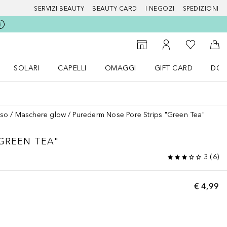
SERVIZI BEAUTY
BEAUTY CARD
I NEGOZI
SPEDIZIONI
Alla Mia Li
Storefinder
Al Mio Account
Al 
SOLARI
CAPELLI
OMAGGI
GIFT CARD
DOU
nu Make up
Apri il menu SOLARI
Apri il menu Capelli
Apri il menu OMAGGI
iso
Maschere glow
Purederm Nose Pore Strips "Green Tea"
"GREEN TEA"
3
(
6
)
€ 4,99