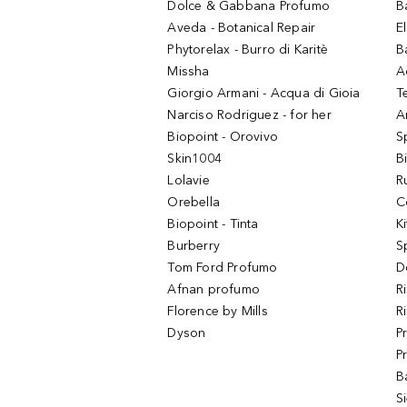
Dolce & Gabbana Profumo
B
Aveda - Botanical Repair
El
Phytorelax - Burro di Karitè
B
Missha
A
Giorgio Armani - Acqua di Gioia
T
Narciso Rodriguez - for her
Ar
Biopoint - Orovivo
S
Skin1004
B
Lolavie
R
Orebella
C
Biopoint - Tinta
K
Burberry
S
Tom Ford Profumo
D
Afnan profumo
R
Florence by Mills
R
Dyson
P
P
B
S