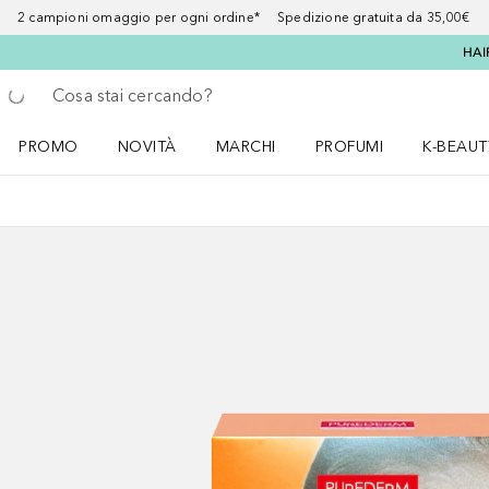
2 campioni omaggio per ogni ordine* Spedizione gratuita da 35,00€
HAI
Torna indietro
Esegui ricerca
PROMO
NOVITÀ
MARCHI
PROFUMI
K-BEAUT
Apri il menu PROMO
Apri il menu NOVITÀ
Apri il menu MARCHI
Apri il menu Profumi
Apri il 