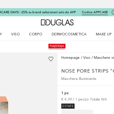
RCARE DAYS! -25% su brand selezionati solo da APP
Codice:
APPCARE
A Douglas Home
Y
VISO
CORPO
DERMOCOSMETICA
MAKE UP
menu K-BEAUTY
Apri il menu Viso
Apri il menu Corpo
Apri il menu DERMOCOSMETICA
Apri il me
Homepage
Viso
Maschere v
NOSE PORE STRIPS 
Maschera Illuminante
1 pz
€ 4,99
 / 
1
pezzo
Totale IVA
ESTATE