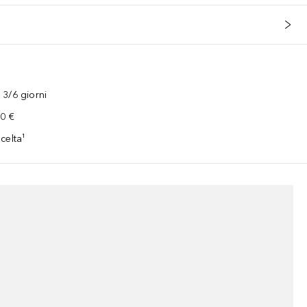
3/6 giorni
00 €
celta¹