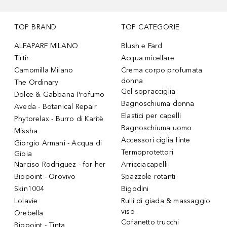
TOP BRAND
TOP CATEGORIE
ALFAPARF MILANO
Blush e Fard
Tirtir
Acqua micellare
Camomilla Milano
Crema corpo profumata
donna
The Ordinary
Gel sopracciglia
Dolce & Gabbana Profumo
Bagnoschiuma donna
Aveda - Botanical Repair
Elastici per capelli
Phytorelax - Burro di Karitè
Bagnoschiuma uomo
Missha
Accessori ciglia finte
Giorgio Armani - Acqua di
Termoprotettori
Gioia
Narciso Rodriguez - for her
Arricciacapelli
Biopoint - Orovivo
Spazzole rotanti
Skin1004
Bigodini
Lolavie
Rulli di giada & massaggio
viso
Orebella
Cofanetto trucchi
Biopoint - Tinta