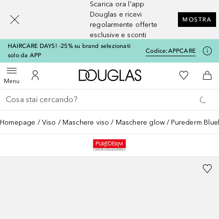
Scarica ora l'app
[navigation.slideout.screenreader]
Douglas e ricevi
MOSTRA
regolarmente offerte
esclusive e sconti
HAIRCARE DAYS! -25% su brand selezionati
Codice:
APPCARE
solo da APP
A Douglas Home
Alla Mia Li
Apri menu
Al Mio Account
Al 
Menu
Torna indietro
Esegui ricerca
Homepage
Viso
Maschere viso
Maschere glow
Purederm Blue