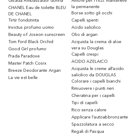
Gisada Ambassador donna
Amore per i ricci: mantenere
la permanente
CHANEL Eau de toilette BLEU
Borse sotto gli occhi
DE CHANEL
Tirtir fondotinta
Capelli spenti
Invictus profumo uomo
Acido salicilico
Beauty of Joseon sunscreen
Olio di argan
Tom Ford Black Orchid
Acquista la crema di aloe
vera su Douglas
Good Girl profumo
Capelli crespi
Prada Paradoxe
ACIDO AZELAICO
Master Patch Cosrx
Acquista le creme all’acido
Breeze Deodorante Argan
salicilico da DOUGLAS
La vie est belle
Colorare i capelli bianchi
Rimuovere i punti neri
Cheratina per i capelli
Tipi di capelli
Ricci senza calore
Applicare l'autoabbronzante
Spazzolatura a secco
Regali di Pasqua