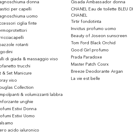
agnoschiuma donna
Gisada Ambassador donna
astici per capelli
CHANEL Eau de toilette BLEU D
CHANEL
agnoschiuma uomo
Tirtir fondotinta
ccessori ciglia finte
Invictus profumo uomo
ermoprotettori
Beauty of Joseon sunscreen
ricciacapelli
Tom Ford Black Orchid
pazzole rotanti
Good Girl profumo
igodini
Prada Paradoxe
ulli di giada & massaggio viso
Master Patch Cosrx
ofanetto trucchi
Breeze Deodorante Argan
it & Set Manicure
La vie est belle
pray viso
ouglas Collection
impolpanti & volumizzanti labbra
inforzante unghie
rofumi Estivi Donna
rofumi Estivi Uomo
alsamo
iero acido ialuronico