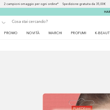
2 campioni omaggio per ogni ordine* Spedizione gratuita da 35,00€
HAI
Torna indietro
Esegui ricerca
PROMO
NOVITÀ
MARCHI
PROFUMI
K-BEAUT
Apri il menu PROMO
Apri il menu NOVITÀ
Apri il menu MARCHI
Apri il menu Profumi
Apri il 