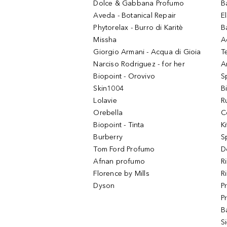
Dolce & Gabbana Profumo
B
Aveda - Botanical Repair
El
Phytorelax - Burro di Karitè
B
Missha
A
Giorgio Armani - Acqua di Gioia
T
Narciso Rodriguez - for her
Ar
Biopoint - Orovivo
S
Skin1004
B
Lolavie
R
Orebella
C
Biopoint - Tinta
K
Burberry
S
Tom Ford Profumo
D
Afnan profumo
R
Florence by Mills
R
Dyson
P
P
B
S