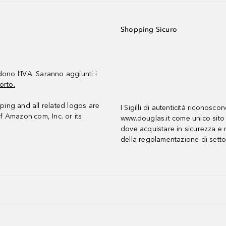
Shopping Sicuro
udono l’IVA. Saranno aggiunti i
orto.
ing and all related logos are
I Sigilli di autenticità riconosco
f Amazon.com, Inc. or its
www.douglas.it come unico sito 
dove acquistare in sicurezza e n
della regolamentazione di setto