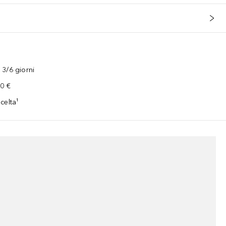
3/6 giorni
00 €
celta¹