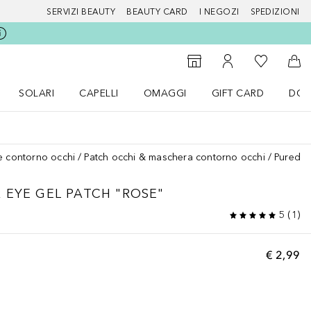
SERVIZI BEAUTY
BEAUTY CARD
I NEGOZI
SPEDIZIONI
Alla Mia Li
Storefinder
Al Mio Account
Al 
SOLARI
CAPELLI
OMAGGI
GIFT CARD
DOU
nu Make up
Apri il menu SOLARI
Apri il menu Capelli
Apri il menu OMAGGI
e contorno occhi
Patch occhi & maschera contorno occhi
Pureder
 EYE GEL PATCH "ROSE"
5
(
1
)
€ 2,99