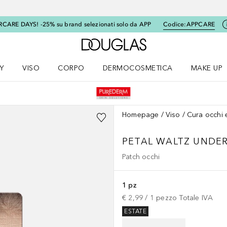
RCARE DAYS! -25% su brand selezionati solo da APP
Codice:
APPCARE
A Douglas Home
Y
VISO
CORPO
DERMOCOSMETICA
MAKE UP
menu K-BEAUTY
Apri il menu Viso
Apri il menu Corpo
Apri il menu DERMOCOSMETICA
Apri il me
Homepage
Viso
Cura occhi 
PETAL WALTZ UNDER
Patch occhi
1 pz
€ 2,99
 / 
1
pezzo
Totale IVA
ESTATE