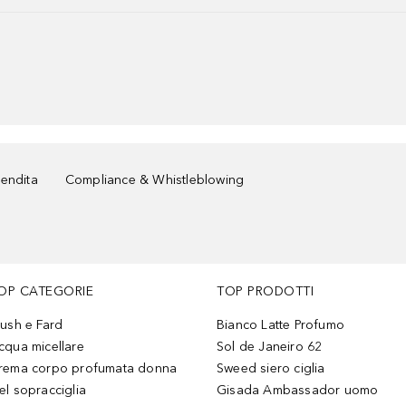
vendita
Compliance & Whistleblowing
OP CATEGORIE
TOP PRODOTTI
lush e Fard
Bianco Latte Profumo
cqua micellare
Sol de Janeiro 62
rema corpo profumata donna
Sweed siero ciglia
el sopracciglia
Gisada Ambassador uomo