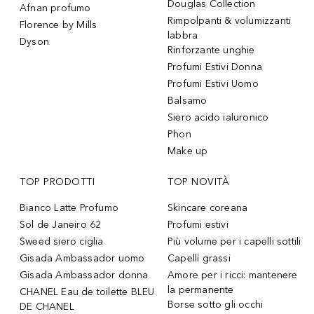
Douglas Collection
Afnan profumo
Rimpolpanti & volumizzanti
Florence by Mills
labbra
Dyson
Rinforzante unghie
Profumi Estivi Donna
Profumi Estivi Uomo
Balsamo
Siero acido ialuronico
Phon
Make up
TOP PRODOTTI
TOP NOVITÀ
Bianco Latte Profumo
Skincare coreana
Sol de Janeiro 62
Profumi estivi
Sweed siero ciglia
Più volume per i capelli sottili
Gisada Ambassador uomo
Capelli grassi
Gisada Ambassador donna
Amore per i ricci: mantenere
la permanente
CHANEL Eau de toilette BLEU
Borse sotto gli occhi
DE CHANEL