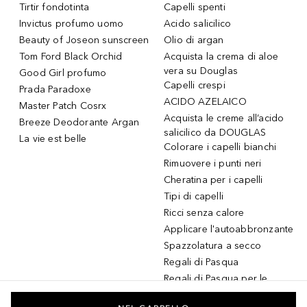
Tirtir fondotinta
Capelli spenti
Invictus profumo uomo
Acido salicilico
Beauty of Joseon sunscreen
Olio di argan
Tom Ford Black Orchid
Acquista la crema di aloe
vera su Douglas
Good Girl profumo
Capelli crespi
Prada Paradoxe
ACIDO AZELAICO
Master Patch Cosrx
Acquista le creme all’acido
Breeze Deodorante Argan
salicilico da DOUGLAS
La vie est belle
Colorare i capelli bianchi
Rimuovere i punti neri
Cheratina per i capelli
Tipi di capelli
Ricci senza calore
Applicare l'autoabbronzante
Spazzolatura a secco
Regali di Pasqua
Regali di Pasqua per le
donne