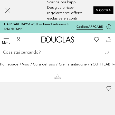
Scarica ora l'app
[navigation.slideout.screenreader]
Douglas e ricevi
MOSTRA
regolarmente offerte
esclusive e sconti
HAIRCARE DAYS! -25% su brand selezionati
Codice:
APPCARE
solo da APP
A Douglas Home
Alla Mia Li
Apri menu
Al Mio Account
Al 
Menu
Torna indietro
Esegui ricerca
Homepage
Viso
Cura del viso
Crema antirughe
YOUTH LAB. Re