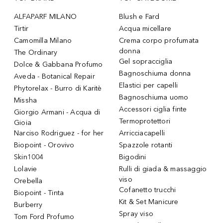
ALFAPARF MILANO
Blush e Fard
Tirtir
Acqua micellare
Camomilla Milano
Crema corpo profumata
donna
The Ordinary
Gel sopracciglia
Dolce & Gabbana Profumo
Bagnoschiuma donna
Aveda - Botanical Repair
Elastici per capelli
Phytorelax - Burro di Karitè
Bagnoschiuma uomo
Missha
Accessori ciglia finte
Giorgio Armani - Acqua di
Termoprotettori
Gioia
Narciso Rodriguez - for her
Arricciacapelli
Biopoint - Orovivo
Spazzole rotanti
Skin1004
Bigodini
Lolavie
Rulli di giada & massaggio
viso
Orebella
Cofanetto trucchi
Biopoint - Tinta
Kit & Set Manicure
Burberry
Spray viso
Tom Ford Profumo