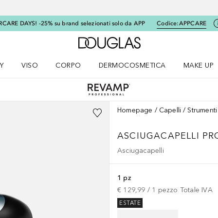
RCARE DAYS! -25% su brand selezionati solo da APP
Codice:
APPCARE
A Douglas Home
Y
VISO
CORPO
DERMOCOSMETICA
MAKE UP
menu K-BEAUTY
Apri il menu Viso
Apri il menu Corpo
Apri il menu DERMOCOSMETICA
Apri il me
Homepage
Capelli
Strumenti
ASCIUGACAPELLI PR
Asciugacapelli
1 pz
€ 129,99
 / 
1
pezzo
Totale IVA
ESTATE