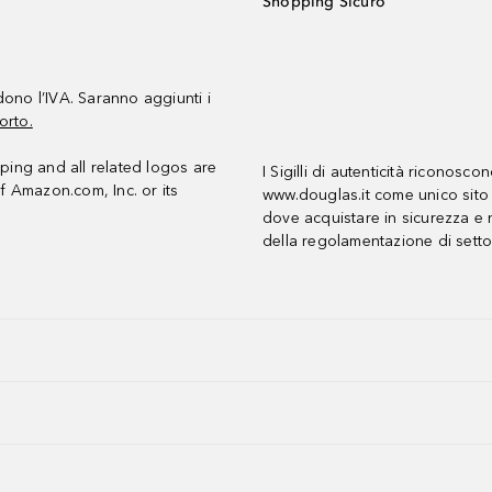
Shopping Sicuro
udono l’IVA. Saranno aggiunti i
orto.
ing and all related logos are
I Sigilli di autenticità riconosco
f Amazon.com, Inc. or its
www.douglas.it come unico sito 
dove acquistare in sicurezza e n
della regolamentazione di setto