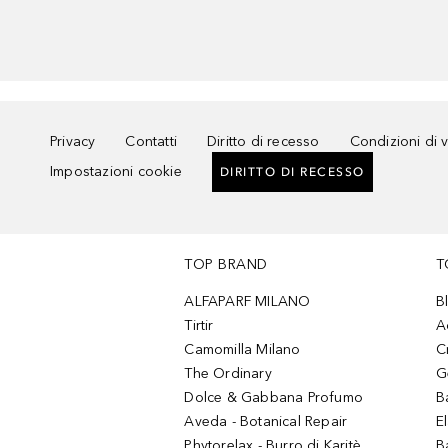
Privacy
Contatti
Diritto di recesso
Condizioni di 
Impostazioni cookie
DIRITTO DI RECESSO
TOP BRAND
T
ALFAPARF MILANO
B
Tirtir
A
Camomilla Milano
C
The Ordinary
G
Dolce & Gabbana Profumo
B
Aveda - Botanical Repair
El
Phytorelax - Burro di Karitè
B