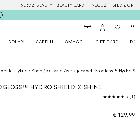
SERVIZI BEAUTY
BEAUTY CARD
I NEGOZI
SPEDIZIONI
Alla Mia Li
Storefinder
Al Mio Account
Al 
SOLARI
CAPELLI
OMAGGI
GIFT CARD
DOU
nu Make up
Apri il menu SOLARI
Apri il menu Capelli
Apri il menu OMAGGI
 per lo styling
Phon
Revamp Asciugacapelli Progloss™ Hydro Shie
OGLOSS™ HYDRO SHIELD X SHINE
5
(
1
)
€ 129,99