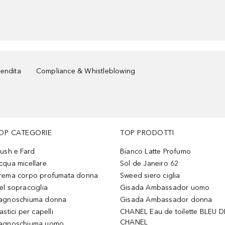
vendita
Compliance & Whistleblowing
OP CATEGORIE
TOP PRODOTTI
lush e Fard
Bianco Latte Profumo
cqua micellare
Sol de Janeiro 62
rema corpo profumata donna
Sweed siero ciglia
el sopracciglia
Gisada Ambassador uomo
agnoschiuma donna
Gisada Ambassador donna
astici per capelli
CHANEL Eau de toilette BLEU D
CHANEL
agnoschiuma uomo