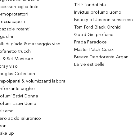
Tirtir fondotinta
ccessori ciglia finte
Invictus profumo uomo
ermoprotettori
Beauty of Joseon sunscreen
ricciacapelli
Tom Ford Black Orchid
pazzole rotanti
Good Girl profumo
igodini
Prada Paradoxe
ulli di giada & massaggio viso
Master Patch Cosrx
ofanetto trucchi
Breeze Deodorante Argan
it & Set Manicure
La vie est belle
pray viso
ouglas Collection
impolpanti & volumizzanti labbra
inforzante unghie
rofumi Estivi Donna
rofumi Estivi Uomo
alsamo
iero acido ialuronico
hon
ake up