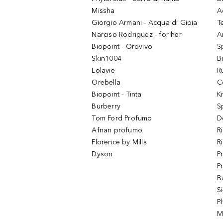
Missha
A
Giorgio Armani - Acqua di Gioia
T
Narciso Rodriguez - for her
Ar
Biopoint - Orovivo
S
Skin1004
B
Lolavie
R
Orebella
C
Biopoint - Tinta
K
Burberry
S
Tom Ford Profumo
D
Afnan profumo
R
Florence by Mills
R
Dyson
P
P
B
S
P
M