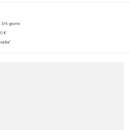
3/6 giorni
00 €
celta¹