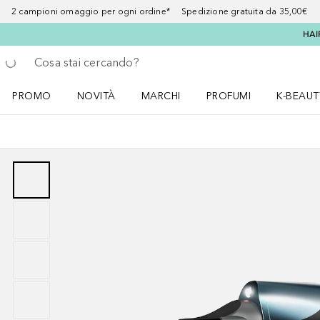
2 campioni omaggio per ogni ordine* Spedizione gratuita da 35,00€
HAI
Torna indietro
Esegui ricerca
PROMO
NOVITÀ
MARCHI
PROFUMI
K-BEAUT
Apri il menu PROMO
Apri il menu NOVITÀ
Apri il menu MARCHI
Apri il menu Profumi
Apri il 