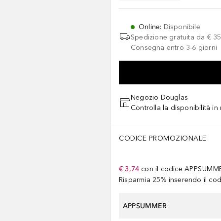
Online
:
Disponibile
Spedizione gratuita da
€ 35
Consegna entro 3-6 giorni
Negozio Douglas
Controlla la disponibilità i
CODICE PROMOZIONALE
€ 3,74
con il codice
APPSUMM
Risparmia 25% inserendo il codi
APPSUMMER