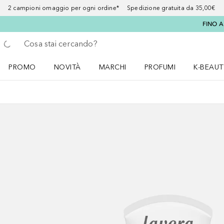
2 campioni omaggio per ogni ordine* Spedizione gratuita da 35,00€
FINO A
Torna indietro
Esegui ricerca
PROMO
NOVITÀ
MARCHI
PROFUMI
K-BEAUT
Apri il menu PROMO
Apri il menu NOVITÀ
Apri il menu MARCHI
Apri il menu Profumi
Apri il 