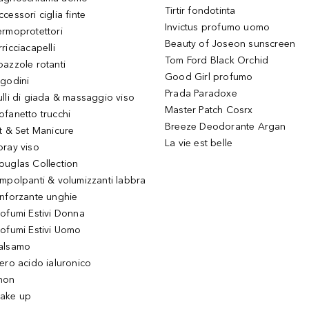
Tirtir fondotinta
ccessori ciglia finte
Invictus profumo uomo
ermoprotettori
Beauty of Joseon sunscreen
ricciacapelli
Tom Ford Black Orchid
pazzole rotanti
Good Girl profumo
igodini
Prada Paradoxe
ulli di giada & massaggio viso
Master Patch Cosrx
ofanetto trucchi
Breeze Deodorante Argan
it & Set Manicure
La vie est belle
pray viso
ouglas Collection
impolpanti & volumizzanti labbra
inforzante unghie
rofumi Estivi Donna
rofumi Estivi Uomo
alsamo
iero acido ialuronico
hon
ake up