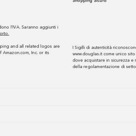
Shopping Sicuro
udono l’IVA. Saranno aggiunti i
orto.
ing and all related logos are
I Sigilli di autenticità riconosco
f Amazon.com, Inc. or its
www.douglas.it come unico sito 
dove acquistare in sicurezza e n
della regolamentazione di setto