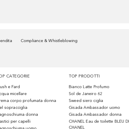
vendita
Compliance & Whistleblowing
OP CATEGORIE
TOP PRODOTTI
lush e Fard
Bianco Latte Profumo
cqua micellare
Sol de Janeiro 62
rema corpo profumata donna
Sweed siero ciglia
el sopracciglia
Gisada Ambassador uomo
agnoschiuma donna
Gisada Ambassador donna
astici per capelli
CHANEL Eau de toilette BLEU D
CHANEL
agnoschiuma uomo