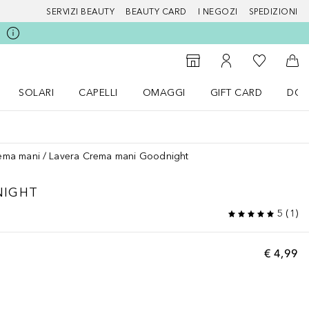
SERVIZI BEAUTY
BEAUTY CARD
I NEGOZI
SPEDIZIONI
Alla Mia Li
Storefinder
Al Mio Account
Al 
SOLARI
CAPELLI
OMAGGI
GIFT CARD
DOU
nu Make up
Apri il menu SOLARI
Apri il menu Capelli
Apri il menu OMAGGI
ema mani
Lavera Crema mani Goodnight
NIGHT
5
(
1
)
€ 4,99