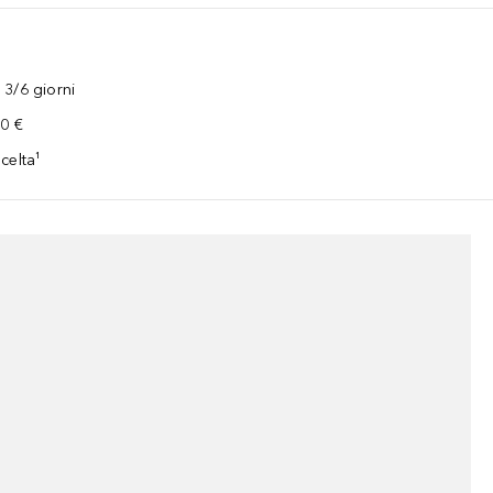
3/6 giorni
00 €
celta¹