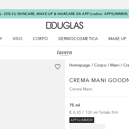
L -25% SU SKINCARE, MAKE-UP & HAIRCARE DA APP (codice: APPSUMMER)
A Douglas Home
Y
VISO
CORPO
DERMOCOSMETICA
MAKE UP
menu K-BEAUTY
Apri il menu Viso
Apri il menu Corpo
Apri il menu DERMOCOSMETICA
Apri il me
Homepage
Corpo
Mani
Cr
CREMA MANI GOOD
Crema Mani
75 ml
€ 6,65
 / 
100
ml
Totale IVA
APPSUMMER