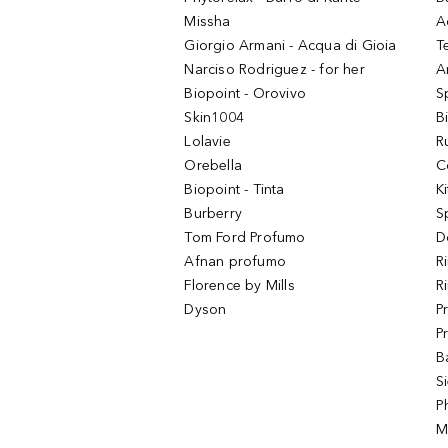
Missha
A
Giorgio Armani - Acqua di Gioia
T
Narciso Rodriguez - for her
Ar
Biopoint - Orovivo
S
Skin1004
B
Lolavie
R
Orebella
C
Biopoint - Tinta
K
Burberry
S
Tom Ford Profumo
D
Afnan profumo
R
Florence by Mills
R
Dyson
P
P
B
S
P
M