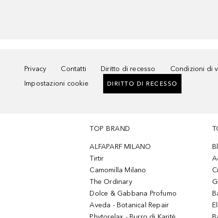
Privacy
Contatti
Diritto di recesso
Condizioni di 
Impostazioni cookie
DIRITTO DI RECESSO
TOP BRAND
T
ALFAPARF MILANO
B
Tirtir
A
Camomilla Milano
C
The Ordinary
G
Dolce & Gabbana Profumo
B
Aveda - Botanical Repair
El
Phytorelax - Burro di Karitè
B