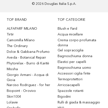
©
2026
Douglas Italia S.p.A.
TOP BRAND
TOP CATEGORIE
ALFAPARF MILANO
Blush e Fard
Tirtir
Acqua micellare
Camomilla Milano
Crema corpo profumata
donna
The Ordinary
Gel sopracciglia
Dolce & Gabbana Profumo
Bagnoschiuma donna
Aveda - Botanical Repair
Elastici per capelli
Phytorelax - Burro di Karitè
Bagnoschiuma uomo
Missha
Accessori ciglia finte
Giorgio Armani - Acqua di
Termoprotettori
Gioia
Narciso Rodriguez - for her
Arricciacapelli
Biopoint - Orovivo
Spazzole rotanti
Skin1004
Bigodini
Lolavie
Rulli di giada & massaggio
viso