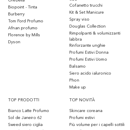
Orebella
Cofanetto trucchi
Biopoint - Tinta
Kit & Set Manicure
Burberry
Spray viso
Tom Ford Profumo
Douglas Collection
Afnan profumo
Rimpolpanti & volumizzanti
Florence by Mills
labbra
Dyson
Rinforzante unghie
Profumi Estivi Donna
Profumi Estivi Uomo
Balsamo
Siero acido ialuronico
Phon
Make up
TOP PRODOTTI
TOP NOVITÀ
Bianco Latte Profumo
Skincare coreana
Sol de Janeiro 62
Profumi estivi
Sweed siero ciglia
Più volume per i capelli sottili