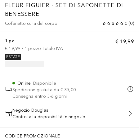
FLEUR FIGUIER - SET DI SAPONETTE DI
BENESSERE
Cofanetto cura del corpo
0
(
0
)
1 pz
€ 19,99
€ 19,99
 / 
1
pezzo
Totale IVA
ESTATE
Online
:
Disponibile
Spedizione gratuita da
€ 35,00
Consegna entro 3-6 giorni
Negozio Douglas
Controlla la disponibilità in negozio
AGGIUNGI AL CARRELLO
CODICE PROMOZIONALE