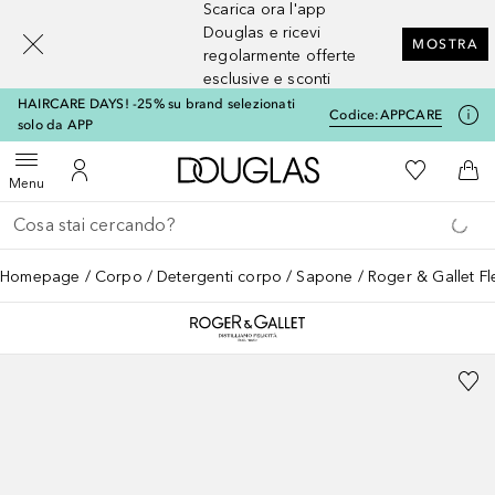
Scarica ora l'app
[navigation.slideout.screenreader]
Douglas e ricevi
MOSTRA
regolarmente offerte
esclusive e sconti
HAIRCARE DAYS! -25% su brand selezionati
Codice:
APPCARE
solo da APP
A Douglas Home
Alla Mia Li
Apri menu
Al Mio Account
Al 
Menu
Torna indietro
Esegui ricerca
Homepage
Corpo
Detergenti corpo
Sapone
Roger & Gallet Fl