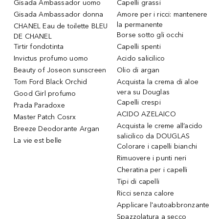
Gisada Ambassador uomo
Capelli grassi
Gisada Ambassador donna
Amore per i ricci: mantenere
la permanente
CHANEL Eau de toilette BLEU
Borse sotto gli occhi
DE CHANEL
Tirtir fondotinta
Capelli spenti
Invictus profumo uomo
Acido salicilico
Beauty of Joseon sunscreen
Olio di argan
Tom Ford Black Orchid
Acquista la crema di aloe
vera su Douglas
Good Girl profumo
Capelli crespi
Prada Paradoxe
ACIDO AZELAICO
Master Patch Cosrx
Acquista le creme all’acido
Breeze Deodorante Argan
salicilico da DOUGLAS
La vie est belle
Colorare i capelli bianchi
Rimuovere i punti neri
Cheratina per i capelli
Tipi di capelli
Ricci senza calore
Applicare l'autoabbronzante
Spazzolatura a secco