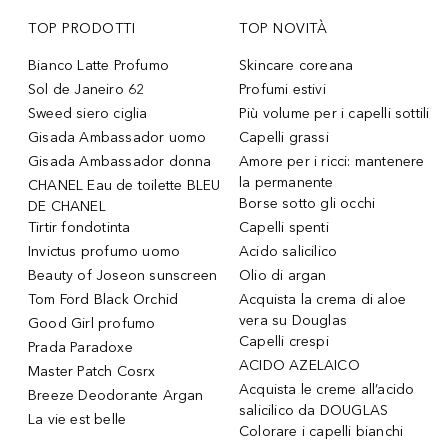
TOP PRODOTTI
TOP NOVITÀ
Bianco Latte Profumo
Skincare coreana
Sol de Janeiro 62
Profumi estivi
Sweed siero ciglia
Più volume per i capelli sottili
Gisada Ambassador uomo
Capelli grassi
Gisada Ambassador donna
Amore per i ricci: mantenere
la permanente
CHANEL Eau de toilette BLEU
Borse sotto gli occhi
DE CHANEL
Tirtir fondotinta
Capelli spenti
Invictus profumo uomo
Acido salicilico
Beauty of Joseon sunscreen
Olio di argan
Tom Ford Black Orchid
Acquista la crema di aloe
vera su Douglas
Good Girl profumo
Capelli crespi
Prada Paradoxe
ACIDO AZELAICO
Master Patch Cosrx
Acquista le creme all’acido
Breeze Deodorante Argan
salicilico da DOUGLAS
La vie est belle
Colorare i capelli bianchi