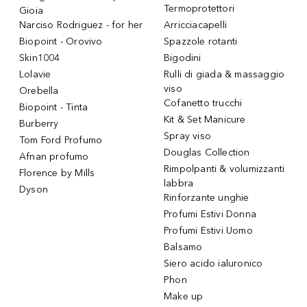
Termoprotettori
Gioia
Narciso Rodriguez - for her
Arricciacapelli
Biopoint - Orovivo
Spazzole rotanti
Skin1004
Bigodini
Lolavie
Rulli di giada & massaggio
viso
Orebella
Cofanetto trucchi
Biopoint - Tinta
Kit & Set Manicure
Burberry
Spray viso
Tom Ford Profumo
Douglas Collection
Afnan profumo
Rimpolpanti & volumizzanti
Florence by Mills
labbra
Dyson
Rinforzante unghie
Profumi Estivi Donna
Profumi Estivi Uomo
Balsamo
Siero acido ialuronico
Phon
Make up