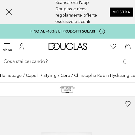
Scarica ora l'app
[navigation.slideout.screenreader]
Douglas e ricevi
MOSTRA
regolarmente offerte
esclusive e sconti
FINO AL -40% SUI PRODOTTI SOLARI
A Douglas Home
Alla Mia Li
Apri menu
Al Mio Account
Al 
Menu
Torna indietro
Esegui ricerca
Homepage
Capelli
Styling
Cera
Christophe Robin Hydrating L