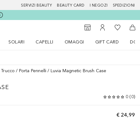
SERVIZI BEAUTY
BEAUTY CARD
I NEGOZI
SPEDIZIONI
Alla Mia Li
Storefinder
Al Mio Account
Al 
SOLARI
CAPELLI
OMAGGI
GIFT CARD
DOU
nu Make up
Apri il menu SOLARI
Apri il menu Capelli
Apri il menu OMAGGI
i Trucco
Porta Pennelli
Luvia Magnetic Brush Case
ASE
0
(
0
)
€ 24,99