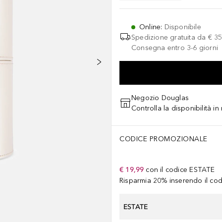
Online
:
Disponibile
Spedizione gratuita da
€ 35
Consegna entro 3-6 giorni
Negozio Douglas
Controlla la disponibilità i
CODICE PROMOZIONALE
€ 19,99
con il codice
ESTATE
Risparmia 20% inserendo il codi
ESTATE