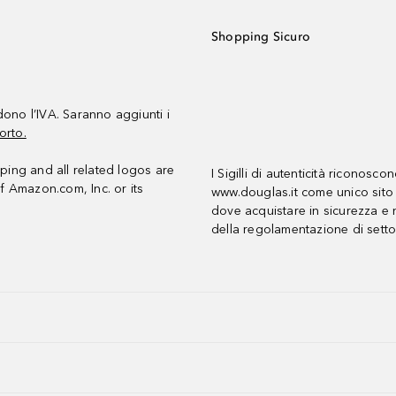
Shopping Sicuro
udono l’IVA. Saranno aggiunti i
orto.
ing and all related logos are
I Sigilli di autenticità riconosco
f Amazon.com, Inc. or its
www.douglas.it come unico sito 
dove acquistare in sicurezza e n
della regolamentazione di setto