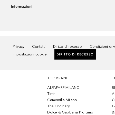
Informazioni
Privacy
Contatti
Diritto di recesso
Condizioni di 
Impostazioni cookie
DIRITTO DI RECESSO
TOP BRAND
T
ALFAPARF MILANO
B
Tirtir
A
Camomilla Milano
C
The Ordinary
G
Dolce & Gabbana Profumo
B