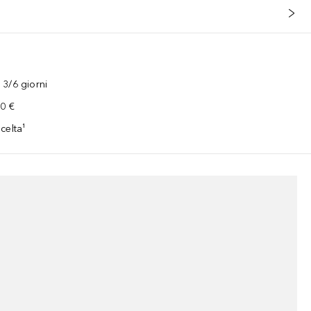
3/6 giorni
00 €
celta¹