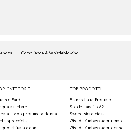
vendita
Compliance & Whistleblowing
OP CATEGORIE
TOP PRODOTTI
lush e Fard
Bianco Latte Profumo
cqua micellare
Sol de Janeiro 62
rema corpo profumata donna
Sweed siero ciglia
el sopracciglia
Gisada Ambassador uomo
agnoschiuma donna
Gisada Ambassador donna