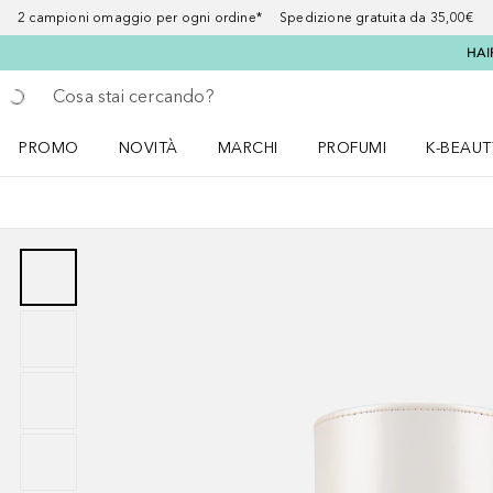
2 campioni omaggio per ogni ordine* Spedizione gratuita da 35,00€
HAI
Torna indietro
Esegui ricerca
PROMO
NOVITÀ
MARCHI
PROFUMI
K-BEAUT
Apri il menu PROMO
Apri il menu NOVITÀ
Apri il menu MARCHI
Apri il menu Profumi
Apri il 