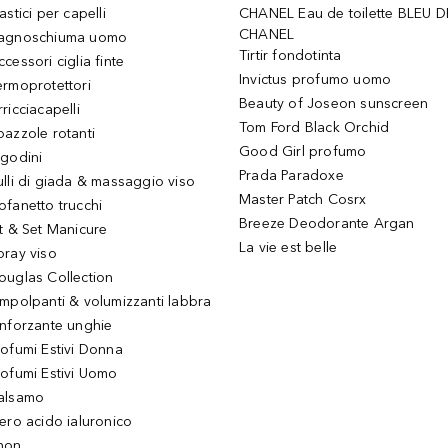
astici per capelli
CHANEL Eau de toilette BLEU D
CHANEL
agnoschiuma uomo
Tirtir fondotinta
ccessori ciglia finte
Invictus profumo uomo
ermoprotettori
Beauty of Joseon sunscreen
ricciacapelli
Tom Ford Black Orchid
pazzole rotanti
Good Girl profumo
igodini
Prada Paradoxe
ulli di giada & massaggio viso
Master Patch Cosrx
ofanetto trucchi
Breeze Deodorante Argan
it & Set Manicure
La vie est belle
pray viso
ouglas Collection
impolpanti & volumizzanti labbra
inforzante unghie
rofumi Estivi Donna
rofumi Estivi Uomo
alsamo
iero acido ialuronico
hon