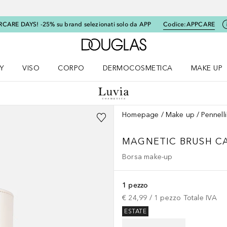
RCARE DAYS! -25% su brand selezionati solo da APP
Codice:
APPCARE
A Douglas Home
Y
VISO
CORPO
DERMOCOSMETICA
MAKE UP
menu K-BEAUTY
Apri il menu Viso
Apri il menu Corpo
Apri il menu DERMOCOSMETICA
Apri il me
Homepage
Make up
Pennell
MAGNETIC BRUSH C
Borsa make-up
1 pezzo
€ 24,99
 / 
1
pezzo
Totale IVA
ESTATE