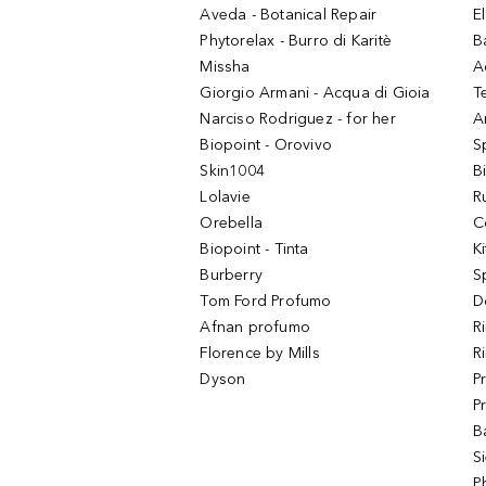
Aveda - Botanical Repair
El
Phytorelax - Burro di Karitè
B
Missha
A
Giorgio Armani - Acqua di Gioia
T
Narciso Rodriguez - for her
Ar
Biopoint - Orovivo
S
Skin1004
B
Lolavie
R
Orebella
C
Biopoint - Tinta
K
Burberry
S
Tom Ford Profumo
D
Afnan profumo
R
Florence by Mills
R
Dyson
P
P
B
S
P