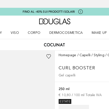
FINO AL -40% SUI PRODOTTI SOLARI
A Douglas Home
Y
VISO
CORPO
DERMOCOSMETICA
MAKE UP
menu K-BEAUTY
Apri il menu Viso
Apri il menu Corpo
Apri il menu DERMOCOSMETICA
Apri il me
Homepage
Capelli
Styling
CURL BOOSTER
Gel capelli
250 ml
€ 10,80
 / 
100
ml
Totale IVA
ESTATE