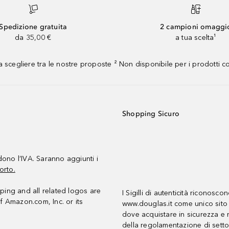
Spedizione gratuita
2 campioni omaggi
da 35,00 €
a tua scelta¹
 scegliere tra le nostre proposte ² Non disponibile per i prodotti 
Shopping Sicuro
udono l’IVA. Saranno aggiunti i
orto.
ing and all related logos are
I Sigilli di autenticità riconosco
f Amazon.com, Inc. or its
www.douglas.it come unico sito 
dove acquistare in sicurezza e n
della regolamentazione di setto