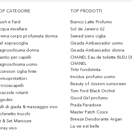
OP CATEGORIE
TOP PRODOTTI
lush e Fard
Bianco Latte Profumo
cqua micellare
Sol de Janeiro 62
rema corpo profumata donna
Sweed siero ciglia
el sopracciglia
Gisada Ambassador uomo
agnoschiuma donna
Gisada Ambassador donna
astici per capelli
CHANEL Eau de toilette BLEU D
CHANEL
agnoschiuma uomo
Tirtir fondotinta
ccessori ciglia finte
Invictus profumo uomo
ermoprotettori
Beauty of Joseon sunscreen
ricciacapelli
Tom Ford Black Orchid
pazzole rotanti
Good Girl profumo
igodini
Prada Paradoxe
ulli di giada & massaggio viso
Master Patch Cosrx
ofanetto trucchi
Breeze Deodorante Argan
it & Set Manicure
La vie est belle
pray viso