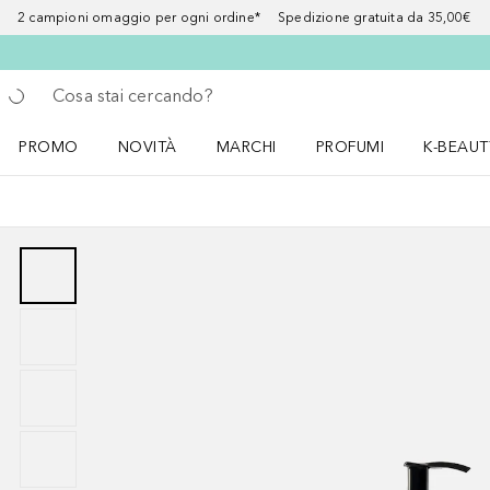
2 campioni omaggio per ogni ordine* Spedizione gratuita da 35,00€
Torna indietro
Esegui ricerca
PROMO
NOVITÀ
MARCHI
PROFUMI
K-BEAUT
Apri il menu PROMO
Apri il menu NOVITÀ
Apri il menu MARCHI
Apri il menu Profumi
Apri il 