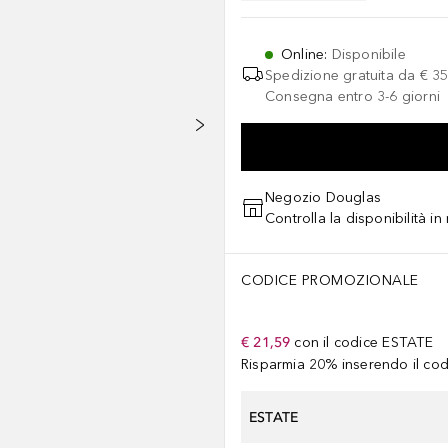
Online
:
Disponibile
Spedizione gratuita da
€ 35
Consegna entro 3-6 giorni
Negozio Douglas
Controlla la disponibilità i
CODICE PROMOZIONALE
€ 21,59
con il codice
ESTATE
Risparmia 20% inserendo il codi
ESTATE