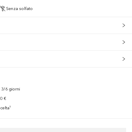
Senza solfato
3/6 giorni
00 €
celta¹