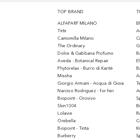
TOP BRAND
T
ALFAPARF MILANO
B
Tirtir
A
Camomilla Milano
C
The Ordinary
G
Dolce & Gabbana Profumo
B
Aveda - Botanical Repair
El
Phytorelax - Burro di Karitè
B
Missha
A
Giorgio Armani - Acqua di Gioia
T
Narciso Rodriguez - for her
Ar
Biopoint - Orovivo
S
Skin1004
B
Lolavie
R
Orebella
C
Biopoint - Tinta
K
Burberry
S