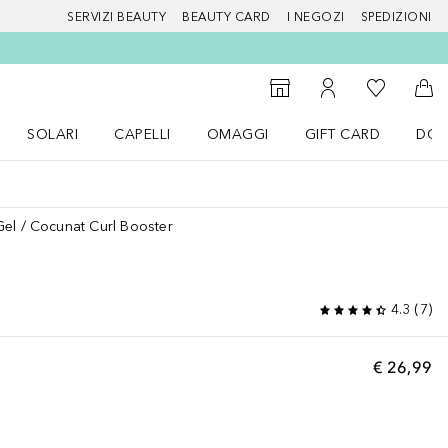
SERVIZI BEAUTY
BEAUTY CARD
I NEGOZI
SPEDIZIONI
Alla Mia Li
Storefinder
Al Mio Account
Al 
SOLARI
CAPELLI
OMAGGI
GIFT CARD
DOU
nu Make up
Apri il menu SOLARI
Apri il menu Capelli
Apri il menu OMAGGI
Gel
Cocunat Curl Booster
4.3
(
7
)
€ 26,99