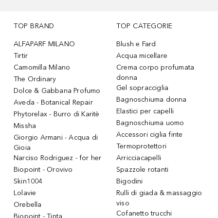
TOP BRAND
TOP CATEGORIE
ALFAPARF MILANO
Blush e Fard
Tirtir
Acqua micellare
Camomilla Milano
Crema corpo profumata
donna
The Ordinary
Gel sopracciglia
Dolce & Gabbana Profumo
Bagnoschiuma donna
Aveda - Botanical Repair
Elastici per capelli
Phytorelax - Burro di Karitè
Bagnoschiuma uomo
Missha
Accessori ciglia finte
Giorgio Armani - Acqua di
Termoprotettori
Gioia
Narciso Rodriguez - for her
Arricciacapelli
Biopoint - Orovivo
Spazzole rotanti
Skin1004
Bigodini
Lolavie
Rulli di giada & massaggio
viso
Orebella
Cofanetto trucchi
Biopoint - Tinta