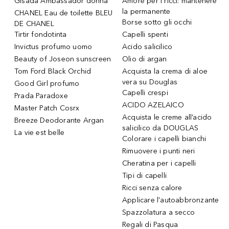
Gisada Ambassador donna
Amore per i ricci: mantenere
la permanente
CHANEL Eau de toilette BLEU
Borse sotto gli occhi
DE CHANEL
Tirtir fondotinta
Capelli spenti
Invictus profumo uomo
Acido salicilico
Beauty of Joseon sunscreen
Olio di argan
Tom Ford Black Orchid
Acquista la crema di aloe
vera su Douglas
Good Girl profumo
Capelli crespi
Prada Paradoxe
ACIDO AZELAICO
Master Patch Cosrx
Acquista le creme all’acido
Breeze Deodorante Argan
salicilico da DOUGLAS
La vie est belle
Colorare i capelli bianchi
Rimuovere i punti neri
Cheratina per i capelli
Tipi di capelli
Ricci senza calore
Applicare l'autoabbronzante
Spazzolatura a secco
Regali di Pasqua