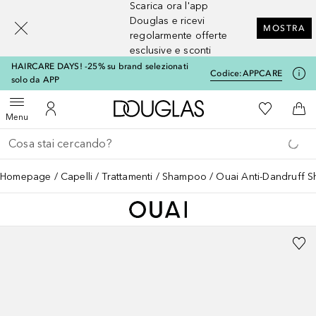
Scarica ora l'app
[navigation.slideout.screenreader]
Douglas e ricevi
MOSTRA
regolarmente offerte
esclusive e sconti
HAIRCARE DAYS! -25% su brand selezionati
Codice:
APPCARE
solo da APP
A Douglas Home
Alla Mia Li
Apri menu
Al Mio Account
Al 
Menu
Torna indietro
Esegui ricerca
Homepage
Capelli
Trattamenti
Shampoo
Ouai Anti-Dandruff 