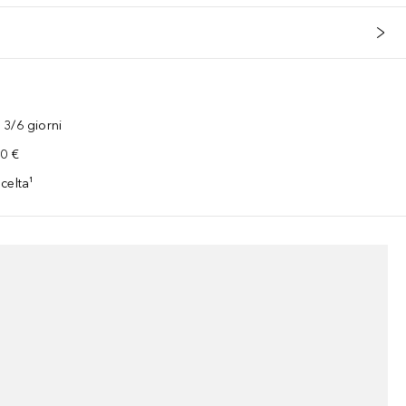
3/6 giorni
00 €
celta¹