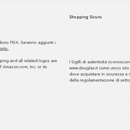
Shopping Sicuro
udono l’IVA. Saranno aggiunti i
orto.
ing and all related logos are
I Sigilli di autenticità riconosco
f Amazon.com, Inc. or its
www.douglas.it come unico sito 
dove acquistare in sicurezza e n
della regolamentazione di setto