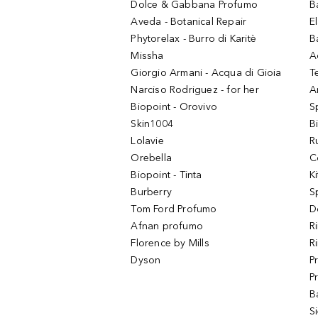
Dolce & Gabbana Profumo
B
Aveda - Botanical Repair
El
Phytorelax - Burro di Karitè
B
Missha
A
Giorgio Armani - Acqua di Gioia
T
Narciso Rodriguez - for her
Ar
Biopoint - Orovivo
S
Skin1004
B
Lolavie
R
Orebella
C
Biopoint - Tinta
K
Burberry
S
Tom Ford Profumo
D
Afnan profumo
R
Florence by Mills
R
Dyson
P
P
B
S