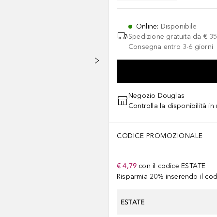
Online
:
Disponibile
Spedizione gratuita da
€ 35
Consegna entro 3-6 giorni
Negozio Douglas
Controlla la disponibilità i
CODICE PROMOZIONALE
€ 4,79
con il codice
ESTATE
Risparmia 20% inserendo il codi
ESTATE