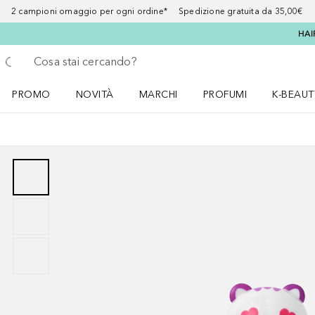
2 campioni omaggio per ogni ordine* Spedizione gratuita da 35,00€
HAI
Torna indietro
Esegui ricerca
PROMO
NOVITÀ
MARCHI
PROFUMI
K-BEAUT
Apri il menu PROMO
Apri il menu NOVITÀ
Apri il menu MARCHI
Apri il menu Profumi
Apri il 