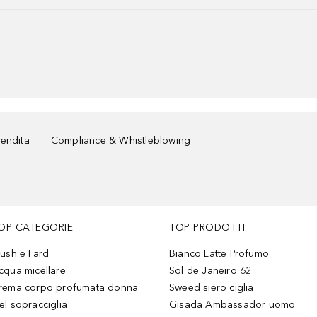
vendita
Compliance & Whistleblowing
OP CATEGORIE
TOP PRODOTTI
lush e Fard
Bianco Latte Profumo
cqua micellare
Sol de Janeiro 62
rema corpo profumata donna
Sweed siero ciglia
el sopracciglia
Gisada Ambassador uomo