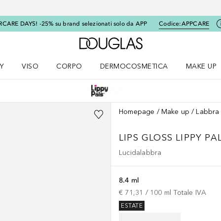
RCARE DAYS! -25% su brand selezionati solo da APP
Codice:
APPCARE
A Douglas Home
Y
VISO
CORPO
DERMOCOSMETICA
MAKE UP
menu K-BEAUTY
Apri il menu Viso
Apri il menu Corpo
Apri il menu DERMOCOSMETICA
Apri il me
Homepage
Make up
Labbra
LIPS GLOSS LIPPY PA
Lucidalabbra
8.4 ml
€ 71,31
 / 
100
ml
Totale IVA
ESTATE