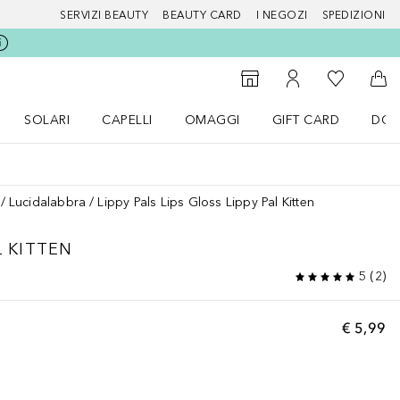
SERVIZI BEAUTY
BEAUTY CARD
I NEGOZI
SPEDIZIONI
Alla Mia Li
Storefinder
Al Mio Account
Al 
SOLARI
CAPELLI
OMAGGI
GIFT CARD
DOU
nu Make up
Apri il menu SOLARI
Apri il menu Capelli
Apri il menu OMAGGI
Lucidalabbra
Lippy Pals Lips Gloss Lippy Pal Kitten
L KITTEN
5
(
2
)
€ 5,99