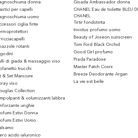
agnoschiuma donna
Gisada Ambassador donna
astici per capelli
CHANEL Eau de toilette BLEU D
CHANEL
agnoschiuma uomo
Tirtir fondotinta
ccessori ciglia finte
Invictus profumo uomo
ermoprotettori
Beauty of Joseon sunscreen
ricciacapelli
Tom Ford Black Orchid
pazzole rotanti
Good Girl profumo
igodini
Prada Paradoxe
ulli di giada & massaggio viso
Master Patch Cosrx
ofanetto trucchi
Breeze Deodorante Argan
it & Set Manicure
La vie est belle
pray viso
ouglas Collection
impolpanti & volumizzanti labbra
inforzante unghie
rofumi Estivi Donna
rofumi Estivi Uomo
alsamo
iero acido ialuronico