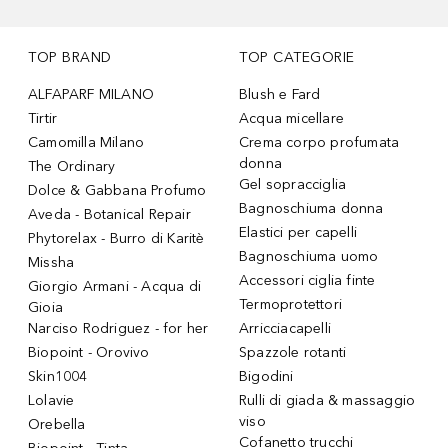
TOP BRAND
TOP CATEGORIE
ALFAPARF MILANO
Blush e Fard
Tirtir
Acqua micellare
Camomilla Milano
Crema corpo profumata
donna
The Ordinary
Gel sopracciglia
Dolce & Gabbana Profumo
Bagnoschiuma donna
Aveda - Botanical Repair
Elastici per capelli
Phytorelax - Burro di Karitè
Bagnoschiuma uomo
Missha
Accessori ciglia finte
Giorgio Armani - Acqua di
Termoprotettori
Gioia
Narciso Rodriguez - for her
Arricciacapelli
Biopoint - Orovivo
Spazzole rotanti
Skin1004
Bigodini
Lolavie
Rulli di giada & massaggio
viso
Orebella
Cofanetto trucchi