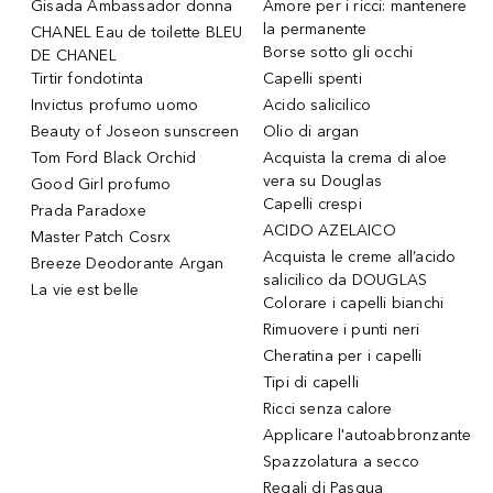
Gisada Ambassador donna
Amore per i ricci: mantenere
la permanente
CHANEL Eau de toilette BLEU
Borse sotto gli occhi
DE CHANEL
Tirtir fondotinta
Capelli spenti
Invictus profumo uomo
Acido salicilico
Beauty of Joseon sunscreen
Olio di argan
Tom Ford Black Orchid
Acquista la crema di aloe
vera su Douglas
Good Girl profumo
Capelli crespi
Prada Paradoxe
ACIDO AZELAICO
Master Patch Cosrx
Acquista le creme all’acido
Breeze Deodorante Argan
salicilico da DOUGLAS
La vie est belle
Colorare i capelli bianchi
Rimuovere i punti neri
Cheratina per i capelli
Tipi di capelli
Ricci senza calore
Applicare l'autoabbronzante
Spazzolatura a secco
Regali di Pasqua