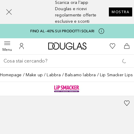
Scarica ora l'app
[navigation.slideout.screenreader]
Douglas e ricevi
MOSTRA
regolarmente offerte
esclusive e sconti
FINO AL -40% SUI PRODOTTI SOLARI
A Douglas Home
Alla Mia Li
Apri menu
Al Mio Account
Al 
Menu
Torna indietro
Esegui ricerca
Homepage
Make up
Labbra
Balsamo labbra
Lip Smacker Lips