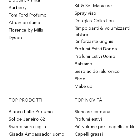
Biopoint - Tinta
Kit & Set Manicure
Burberry
Spray viso
Tom Ford Profumo
Douglas Collection
Afnan profumo
Rimpolpanti & volumizzanti
Florence by Mills
labbra
Dyson
Rinforzante unghie
Profumi Estivi Donna
Profumi Estivi Uomo
Balsamo
Siero acido ialuronico
Phon
Make up
TOP PRODOTTI
TOP NOVITÀ
Bianco Latte Profumo
Skincare coreana
Sol de Janeiro 62
Profumi estivi
Sweed siero ciglia
Più volume per i capelli sottili
Gisada Ambassador uomo
Capelli grassi