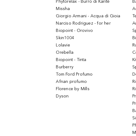
Phytorelax - Burro di Karitè
B
Missha
A
Giorgio Armani - Acqua di Gioia
T
Narciso Rodriguez - for her
Ar
Biopoint - Orovivo
S
Skin1004
B
Lolavie
R
Orebella
C
Biopoint - Tinta
K
Burberry
S
Tom Ford Profumo
D
Afnan profumo
R
Florence by Mills
R
Dyson
P
P
B
S
P
M