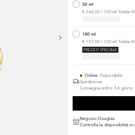
50 ml
€ 246,00
 / 
100
ml
Totale I
100 ml
€ 157,00
 / 
100
ml
Totale I
PREZZO SPECIALE
Online
:
Disponibile
Spedizione
Consegna entro 3-6 giorni
Negozio Douglas
Controlla la disponibilità i