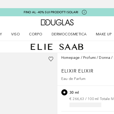
FINO AL -40% SUI PRODOTTI SOLARI
A Douglas Home
Y
VISO
CORPO
DERMOCOSMETICA
MAKE UP
menu K-BEAUTY
Apri il menu Viso
Apri il menu Corpo
Apri il menu DERMOCOSMETICA
Apri il me
Homepage
Profumi
Donna
ELIXIR
ELIXIR
Eau de Parfum
30 ml
€ 266,63
 / 
100
ml
Totale I