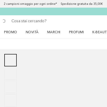
2 campioni omaggio per ogni ordine* Spedizione gratuita da 35,00€
Torna indietro
Esegui ricerca
PROMO
NOVITÀ
MARCHI
PROFUMI
K-BEAUT
Apri il menu PROMO
Apri il menu NOVITÀ
Apri il menu MARCHI
Apri il menu Profumi
Apri il 