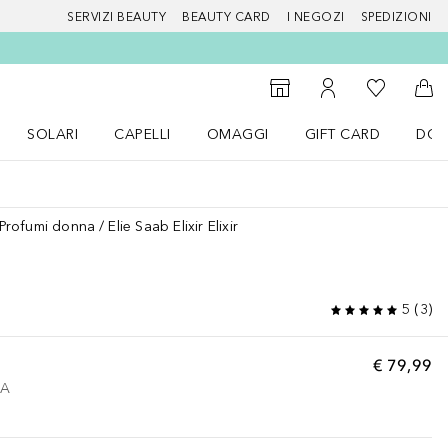
SERVIZI BEAUTY
BEAUTY CARD
I NEGOZI
SPEDIZIONI
Alla Mia Li
Storefinder
Al Mio Account
Al 
SOLARI
CAPELLI
OMAGGI
GIFT CARD
DOU
nu Make up
Apri il menu SOLARI
Apri il menu Capelli
Apri il menu OMAGGI
Profumi donna
Elie Saab Elixir Elixir
5
(
3
)
€ 79,99
VA