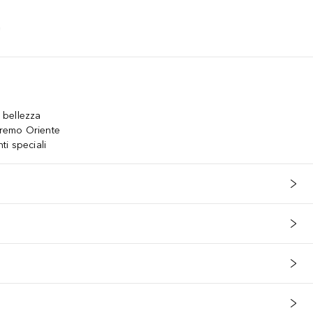
a bellezza
tremo Oriente
i speciali