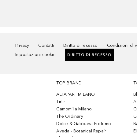
Privacy
Contatti
Diritto di recesso
Condizioni di 
Impostazioni cookie
DIRITTO DI RECESSO
TOP BRAND
T
ALFAPARF MILANO
B
Tirtir
A
Camomilla Milano
C
The Ordinary
G
Dolce & Gabbana Profumo
B
Aveda - Botanical Repair
El