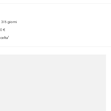
3/6 giorni
00 €
celta¹