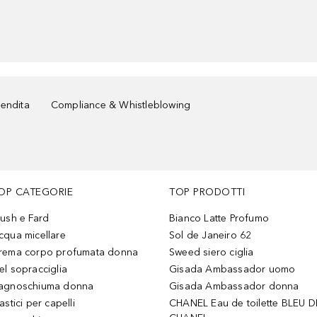
vendita
Compliance & Whistleblowing
OP CATEGORIE
TOP PRODOTTI
lush e Fard
Bianco Latte Profumo
cqua micellare
Sol de Janeiro 62
rema corpo profumata donna
Sweed siero ciglia
el sopracciglia
Gisada Ambassador uomo
agnoschiuma donna
Gisada Ambassador donna
astici per capelli
CHANEL Eau de toilette BLEU D