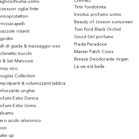
CHANEL
agnoschiuma uomo
Tirtir fondotinta
ccessori ciglia finte
Invictus profumo uomo
ermoprotettori
Beauty of Joseon sunscreen
ricciacapelli
Tom Ford Black Orchid
pazzole rotanti
Good Girl profumo
igodini
Prada Paradoxe
ulli di giada & massaggio viso
Master Patch Cosrx
ofanetto trucchi
Breeze Deodorante Argan
it & Set Manicure
La vie est belle
pray viso
ouglas Collection
impolpanti & volumizzanti labbra
inforzante unghie
rofumi Estivi Donna
rofumi Estivi Uomo
alsamo
iero acido ialuronico
hon
ake up