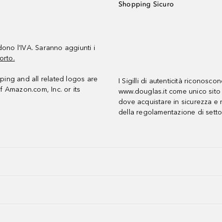
Shopping Sicuro
udono l’IVA. Saranno aggiunti i
orto.
ing and all related logos are
I Sigilli di autenticità riconosco
f Amazon.com, Inc. or its
www.douglas.it come unico sito 
dove acquistare in sicurezza e n
della regolamentazione di setto