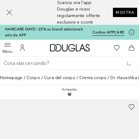
Scarica ora l'app
[navigation.slideout.screenreader]
Douglas e ricevi
MOSTRA
regolarmente offerte
esclusive e sconti
HAIRCARE DAYS! -25% su brand selezionati
Codice:
APPCARE
solo da APP
A Douglas Home
Alla Mia Li
Apri menu
Al Mio Account
Al 
Menu
Torna indietro
Esegui ricerca
Homepage
Corpo
Cura del corpo
Crema corpo
Dr. Hauschka 