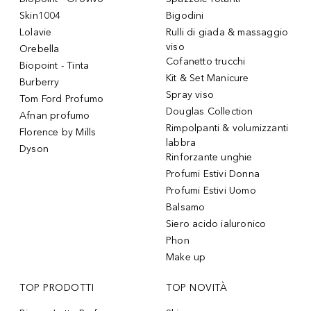
Skin1004
Bigodini
Lolavie
Rulli di giada & massaggio
viso
Orebella
Cofanetto trucchi
Biopoint - Tinta
Kit & Set Manicure
Burberry
Spray viso
Tom Ford Profumo
Douglas Collection
Afnan profumo
Rimpolpanti & volumizzanti
Florence by Mills
labbra
Dyson
Rinforzante unghie
Profumi Estivi Donna
Profumi Estivi Uomo
Balsamo
Siero acido ialuronico
Phon
Make up
TOP PRODOTTI
TOP NOVITÀ