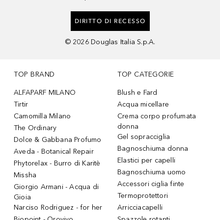
DIRITTO DI RECESSO
©
2026
Douglas Italia S.p.A.
TOP BRAND
TOP CATEGORIE
ALFAPARF MILANO
Blush e Fard
Tirtir
Acqua micellare
Camomilla Milano
Crema corpo profumata
donna
The Ordinary
Gel sopracciglia
Dolce & Gabbana Profumo
Bagnoschiuma donna
Aveda - Botanical Repair
Elastici per capelli
Phytorelax - Burro di Karitè
Bagnoschiuma uomo
Missha
Accessori ciglia finte
Giorgio Armani - Acqua di
Termoprotettori
Gioia
Narciso Rodriguez - for her
Arricciacapelli
Biopoint - Orovivo
Spazzole rotanti