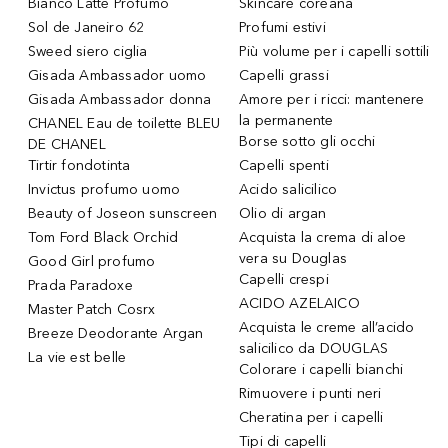
Bianco Latte Profumo
Skincare coreana
Sol de Janeiro 62
Profumi estivi
Sweed siero ciglia
Più volume per i capelli sottili
Gisada Ambassador uomo
Capelli grassi
Gisada Ambassador donna
Amore per i ricci: mantenere
la permanente
CHANEL Eau de toilette BLEU
Borse sotto gli occhi
DE CHANEL
Tirtir fondotinta
Capelli spenti
Invictus profumo uomo
Acido salicilico
Beauty of Joseon sunscreen
Olio di argan
Tom Ford Black Orchid
Acquista la crema di aloe
vera su Douglas
Good Girl profumo
Capelli crespi
Prada Paradoxe
ACIDO AZELAICO
Master Patch Cosrx
Acquista le creme all’acido
Breeze Deodorante Argan
salicilico da DOUGLAS
La vie est belle
Colorare i capelli bianchi
Rimuovere i punti neri
Cheratina per i capelli
Tipi di capelli