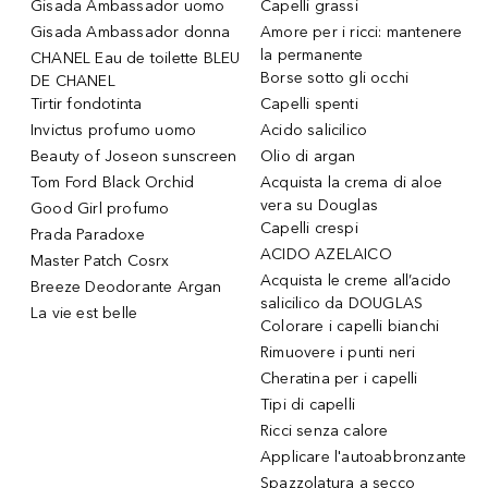
Gisada Ambassador uomo
Capelli grassi
Gisada Ambassador donna
Amore per i ricci: mantenere
la permanente
CHANEL Eau de toilette BLEU
Borse sotto gli occhi
DE CHANEL
Tirtir fondotinta
Capelli spenti
Invictus profumo uomo
Acido salicilico
Beauty of Joseon sunscreen
Olio di argan
Tom Ford Black Orchid
Acquista la crema di aloe
vera su Douglas
Good Girl profumo
Capelli crespi
Prada Paradoxe
ACIDO AZELAICO
Master Patch Cosrx
Acquista le creme all’acido
Breeze Deodorante Argan
salicilico da DOUGLAS
La vie est belle
Colorare i capelli bianchi
Rimuovere i punti neri
Cheratina per i capelli
Tipi di capelli
Ricci senza calore
Applicare l'autoabbronzante
Spazzolatura a secco