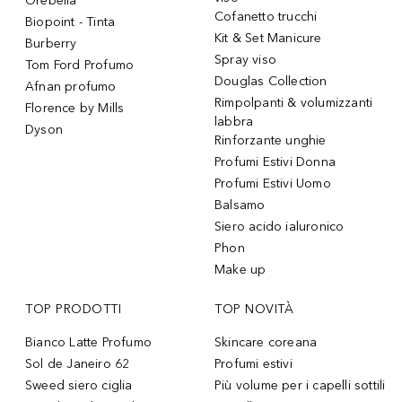
Orebella
Cofanetto trucchi
Biopoint - Tinta
Kit & Set Manicure
Burberry
Spray viso
Tom Ford Profumo
Douglas Collection
Afnan profumo
Rimpolpanti & volumizzanti
Florence by Mills
labbra
Dyson
Rinforzante unghie
Profumi Estivi Donna
Profumi Estivi Uomo
Balsamo
Siero acido ialuronico
Phon
Make up
TOP PRODOTTI
TOP NOVITÀ
Bianco Latte Profumo
Skincare coreana
Sol de Janeiro 62
Profumi estivi
Sweed siero ciglia
Più volume per i capelli sottili