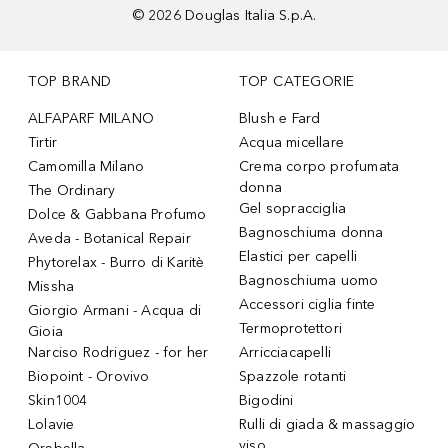
©
2026
Douglas Italia S.p.A.
TOP BRAND
TOP CATEGORIE
ALFAPARF MILANO
Blush e Fard
Tirtir
Acqua micellare
Camomilla Milano
Crema corpo profumata
donna
The Ordinary
Gel sopracciglia
Dolce & Gabbana Profumo
Bagnoschiuma donna
Aveda - Botanical Repair
Elastici per capelli
Phytorelax - Burro di Karitè
Bagnoschiuma uomo
Missha
Accessori ciglia finte
Giorgio Armani - Acqua di
Termoprotettori
Gioia
Narciso Rodriguez - for her
Arricciacapelli
Biopoint - Orovivo
Spazzole rotanti
Skin1004
Bigodini
Lolavie
Rulli di giada & massaggio
viso