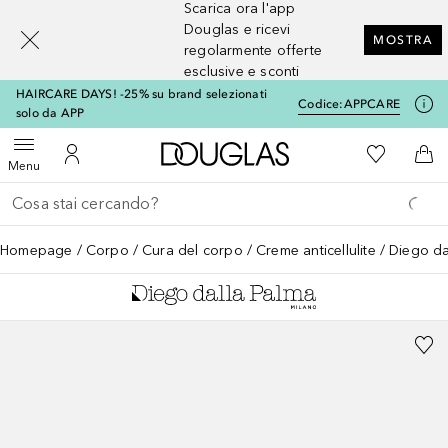
Scarica ora l'app
[navigation.slideout.screenreader]
Douglas e ricevi
MOSTRA
regolarmente offerte
esclusive e sconti
HAIRCARE DAYS! -25% su brand selezionati
Codice:
APPCARE
solo da APP
A Douglas Home
Alla Mia Li
Apri menu
Al Mio Account
Al 
Menu
Torna indietro
Esegui ricerca
Homepage
Corpo
Cura del corpo
Creme anticellulite
Diego d