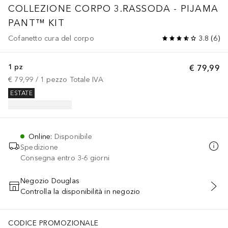
COLLEZIONE CORPO
3.RASSODA - PIJAMA
PANT™ KIT
Cofanetto cura del corpo
3.8
(
6
)
1 pz
€ 79,99
€ 79,99
 / 
1
pezzo
Totale IVA
ESTATE
Online
:
Disponibile
Spedizione
Consegna entro 3-6 giorni
Negozio Douglas
Controlla la disponibilità in negozio
AGGIUNGI AL CARRELLO
CODICE PROMOZIONALE