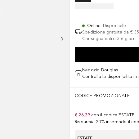
Online
:
Disponibile
Spedizione gratuita da
€ 35
Consegna entro 3-6 giorni
Negozio Douglas
Controlla la disponibilità i
CODICE PROMOZIONALE
€ 26,39
con il codice
ESTATE
Risparmia 20% inserendo il codi
ESTATE