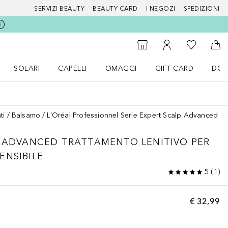
SERVIZI BEAUTY
BEAUTY CARD
I NEGOZI
SPEDIZIONI
Alla Mia Li
Storefinder
Al Mio Account
Al 
SOLARI
CAPELLI
OMAGGI
GIFT CARD
DOU
nu Make up
Apri il menu SOLARI
Apri il menu Capelli
Apri il menu OMAGGI
ti
Balsamo
L’Oréal Professionnel Serie Expert Scalp Advanced Tra
P ADVANCED
TRATTAMENTO LENITIVO PER
ENSIBILE
5
(
1
)
€ 32,99