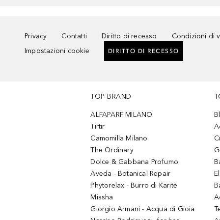
Privacy
Contatti
Diritto di recesso
Condizioni di 
Impostazioni cookie
DIRITTO DI RECESSO
TOP BRAND
T
ALFAPARF MILANO
B
Tirtir
A
Camomilla Milano
C
The Ordinary
G
Dolce & Gabbana Profumo
B
Aveda - Botanical Repair
El
Phytorelax - Burro di Karitè
B
Missha
A
Giorgio Armani - Acqua di Gioia
T