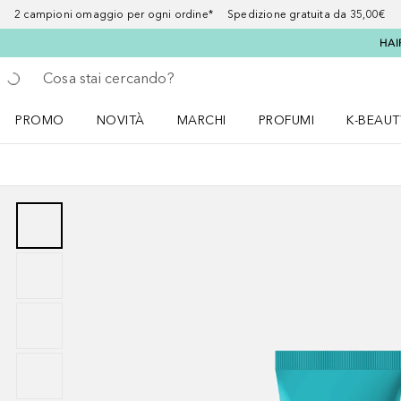
2 campioni omaggio per ogni ordine* Spedizione gratuita da 35,00€
HAI
Torna indietro
Esegui ricerca
PROMO
NOVITÀ
MARCHI
PROFUMI
K-BEAUT
Apri il menu PROMO
Apri il menu NOVITÀ
Apri il menu MARCHI
Apri il menu Profumi
Apri il 