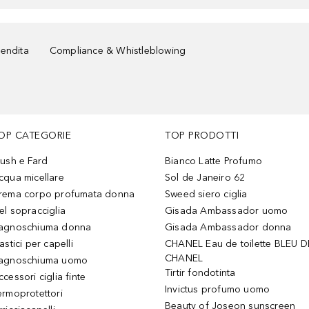
vendita
Compliance & Whistleblowing
OP CATEGORIE
TOP PRODOTTI
lush e Fard
Bianco Latte Profumo
cqua micellare
Sol de Janeiro 62
rema corpo profumata donna
Sweed siero ciglia
el sopracciglia
Gisada Ambassador uomo
agnoschiuma donna
Gisada Ambassador donna
astici per capelli
CHANEL Eau de toilette BLEU D
CHANEL
agnoschiuma uomo
Tirtir fondotinta
ccessori ciglia finte
Invictus profumo uomo
ermoprotettori
Beauty of Joseon sunscreen