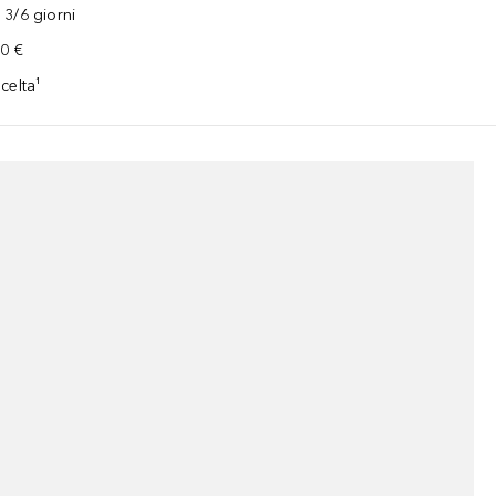
3/6 giorni
00 €
celta¹