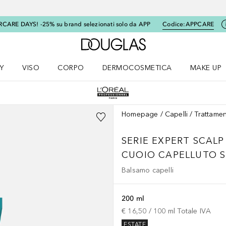
RCARE DAYS! -25% su brand selezionati solo da APP
Codice:
APPCARE
A Douglas Home
Y
VISO
CORPO
DERMOCOSMETICA
MAKE UP
menu K-BEAUTY
Apri il menu Viso
Apri il menu Corpo
Apri il menu DERMOCOSMETICA
Apri il me
Homepage
Capelli
Trattamen
SERIE EXPERT SCAL
CUOIO CAPELLUTO S
Balsamo capelli
200 ml
€ 16,50
 / 
100
ml
Totale IVA
ESTATE