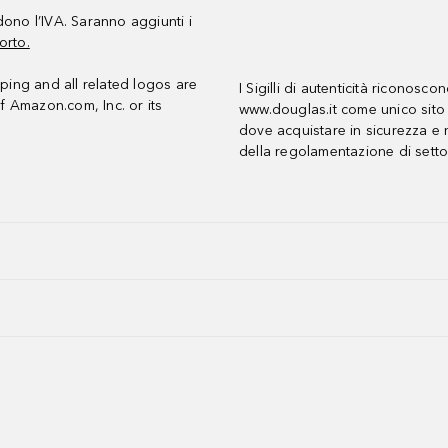
udono l’IVA. Saranno aggiunti i
orto.
ing and all related logos are
I Sigilli di autenticità riconosco
f Amazon.com, Inc. or its
www.douglas.it come unico sito 
dove acquistare in sicurezza e n
della regolamentazione di setto