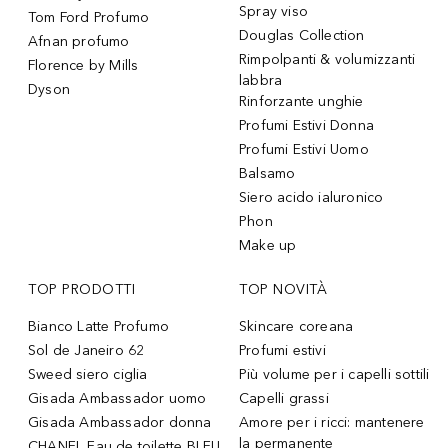
Spray viso
Tom Ford Profumo
Douglas Collection
Afnan profumo
Rimpolpanti & volumizzanti
Florence by Mills
labbra
Dyson
Rinforzante unghie
Profumi Estivi Donna
Profumi Estivi Uomo
Balsamo
Siero acido ialuronico
Phon
Make up
TOP PRODOTTI
TOP NOVITÀ
Bianco Latte Profumo
Skincare coreana
Sol de Janeiro 62
Profumi estivi
Sweed siero ciglia
Più volume per i capelli sottili
Gisada Ambassador uomo
Capelli grassi
Gisada Ambassador donna
Amore per i ricci: mantenere
la permanente
CHANEL Eau de toilette BLEU