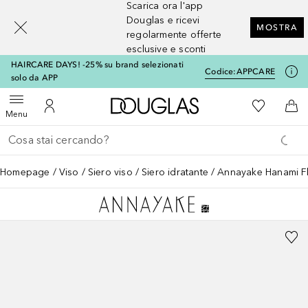
Scarica ora l'app
[navigation.slideout.screenreader]
Douglas e ricevi
MOSTRA
regolarmente offerte
esclusive e sconti
HAIRCARE DAYS! -25% su brand selezionati
Codice:
APPCARE
solo da APP
A Douglas Home
Alla Mia Li
Apri menu
Al Mio Account
Al 
Menu
Torna indietro
Esegui ricerca
Homepage
Viso
Siero viso
Siero idratante
Annayake Hanami Fl