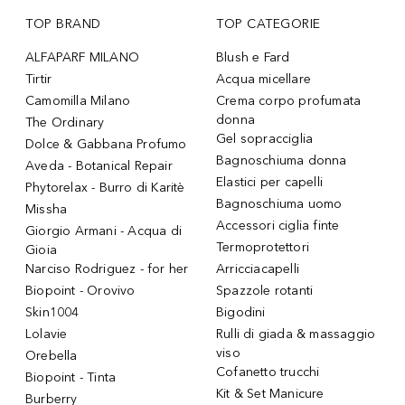
TOP BRAND
TOP CATEGORIE
ALFAPARF MILANO
Blush e Fard
Tirtir
Acqua micellare
Camomilla Milano
Crema corpo profumata
donna
The Ordinary
Gel sopracciglia
Dolce & Gabbana Profumo
Bagnoschiuma donna
Aveda - Botanical Repair
Elastici per capelli
Phytorelax - Burro di Karitè
Bagnoschiuma uomo
Missha
Accessori ciglia finte
Giorgio Armani - Acqua di
Termoprotettori
Gioia
Narciso Rodriguez - for her
Arricciacapelli
Biopoint - Orovivo
Spazzole rotanti
Skin1004
Bigodini
Lolavie
Rulli di giada & massaggio
viso
Orebella
Cofanetto trucchi
Biopoint - Tinta
Kit & Set Manicure
Burberry