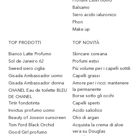
Profumi Estivi Uomo
Balsamo
Siero acido ialuronico
Phon
Make up
TOP PRODOTTI
TOP NOVITÀ
Bianco Latte Profumo
Skincare coreana
Sol de Janeiro 62
Profumi estivi
Sweed siero ciglia
Più volume per i capelli sottili
Gisada Ambassador uomo
Capelli grassi
Gisada Ambassador donna
Amore per i ricci: mantenere
la permanente
CHANEL Eau de toilette BLEU
Borse sotto gli occhi
DE CHANEL
Tirtir fondotinta
Capelli spenti
Invictus profumo uomo
Acido salicilico
Beauty of Joseon sunscreen
Olio di argan
Tom Ford Black Orchid
Acquista la crema di aloe
vera su Douglas
Good Girl profumo