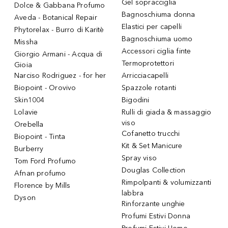
Gel sopracciglia
Dolce & Gabbana Profumo
Bagnoschiuma donna
Aveda - Botanical Repair
Elastici per capelli
Phytorelax - Burro di Karitè
Bagnoschiuma uomo
Missha
Accessori ciglia finte
Giorgio Armani - Acqua di
Termoprotettori
Gioia
Narciso Rodriguez - for her
Arricciacapelli
Biopoint - Orovivo
Spazzole rotanti
Skin1004
Bigodini
Lolavie
Rulli di giada & massaggio
viso
Orebella
Cofanetto trucchi
Biopoint - Tinta
Kit & Set Manicure
Burberry
Spray viso
Tom Ford Profumo
Douglas Collection
Afnan profumo
Rimpolpanti & volumizzanti
Florence by Mills
labbra
Dyson
Rinforzante unghie
Profumi Estivi Donna