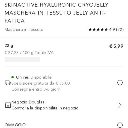
SKINACTIVE HYALURONIC CRYOJELLY
MASCHERA IN TESSUTO JELLY ANTI-
FATICA
Maschera in Tessuto
4.9
(
22
)
22 g
€ 5,99
€ 27,23
 / 
100
g
Totale IVA
Online
:
Disponibile
Spedizione gratuita da
€ 35,00
Consegna entro 3-6 giorni
Negozio Douglas
Controlla la disponibilità in negozio
AGGIUNGI AL CARRELLO
OMAGGIO