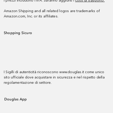
I prezzi includono l’IVA. Saranno aggiunti i
costi di trasporto.
Amazon Shipping and all related logos are trademarks of
Amazon.com, Inc. or its affiliates.
Shopping Sicuro
I Sigilli di autenticità riconoscono www.douglas.it come unico
sito ufficiale dove acquistare in sicurezza e nel rispetto della
regolamentazione di settore.
Douglas App