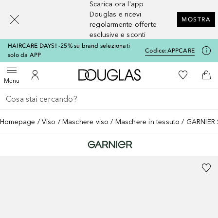
Scarica ora l'app
[navigation.slideout.screenreader]
Douglas e ricevi
MOSTRA
regolarmente offerte
esclusive e sconti
HAIRCARE DAYS! -25% su brand selezionati
Codice:
APPCARE
solo da APP
A Douglas Home
Alla Mia Li
Apri menu
Al Mio Account
Al 
Menu
Torna indietro
Esegui ricerca
Homepage
Viso
Maschere viso
Maschere in tessuto
GARNIER Sk