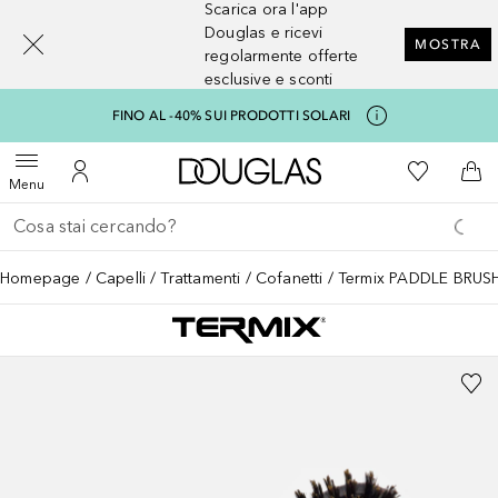
Scarica ora l'app
[navigation.slideout.screenreader]
Douglas e ricevi
MOSTRA
regolarmente offerte
esclusive e sconti
FINO AL -40% SUI PRODOTTI SOLARI
A Douglas Home
Alla Mia Li
Apri menu
Al Mio Account
Al 
Menu
Torna indietro
Esegui ricerca
Homepage
Capelli
Trattamenti
Cofanetti
Termix PADDLE BRU