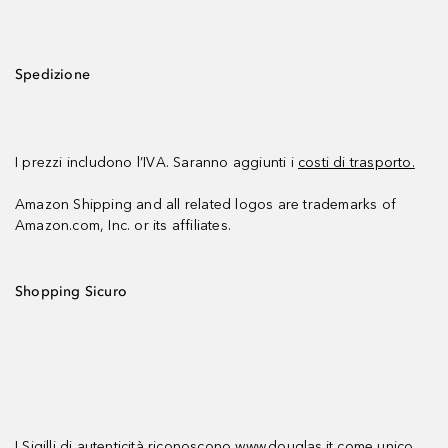
Spedizione
I prezzi includono l’IVA. Saranno aggiunti i
costi di trasporto.
Amazon Shipping and all related logos are trademarks of
Amazon.com, Inc. or its affiliates.
Shopping Sicuro
I Sigilli di autenticità riconoscono www.douglas.it come unico