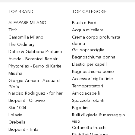
TOP BRAND
TOP CATEGORIE
ALFAPARF MILANO
Blush e Fard
Tirtir
Acqua micellare
Camomilla Milano
Crema corpo profumata
donna
The Ordinary
Gel sopracciglia
Dolce & Gabbana Profumo
Bagnoschiuma donna
Aveda - Botanical Repair
Elastici per capelli
Phytorelax - Burro di Karitè
Bagnoschiuma uomo
Missha
Accessori ciglia finte
Giorgio Armani - Acqua di
Termoprotettori
Gioia
Narciso Rodriguez - for her
Arricciacapelli
Biopoint - Orovivo
Spazzole rotanti
Skin1004
Bigodini
Lolavie
Rulli di giada & massaggio
viso
Orebella
Cofanetto trucchi
Biopoint - Tinta
Kit & Set Manicure