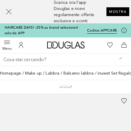
Scarica ora l'app
[navigation.slideout.screenreader]
Douglas e ricevi
MOSTRA
regolarmente offerte
esclusive e sconti
HAIRCARE DAYS! -25% su brand selezionati
Codice:
APPCARE
solo da APP
A Douglas Home
Alla Mia Li
Apri menu
Al Mio Account
Al 
Menu
Torna indietro
Esegui ricerca
Homepage
Make up
Labbra
Balsamo labbra
inuwet Set Regalo