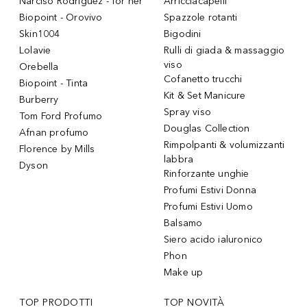
Narciso Rodriguez - for her
Arricciacapelli
Biopoint - Orovivo
Spazzole rotanti
Skin1004
Bigodini
Lolavie
Rulli di giada & massaggio
viso
Orebella
Cofanetto trucchi
Biopoint - Tinta
Kit & Set Manicure
Burberry
Spray viso
Tom Ford Profumo
Douglas Collection
Afnan profumo
Rimpolpanti & volumizzanti
Florence by Mills
labbra
Dyson
Rinforzante unghie
Profumi Estivi Donna
Profumi Estivi Uomo
Balsamo
Siero acido ialuronico
Phon
Make up
TOP PRODOTTI
TOP NOVITÀ