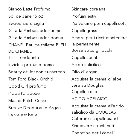
Bianco Latte Profumo
Skincare coreana
Sol de Janeiro 62
Profumi estivi
Sweed siero ciglia
Più volume per i capelli sottili
Gisada Ambassador uomo
Capelli grassi
Gisada Ambassador donna
Amore per i ricci: mantenere
la permanente
CHANEL Eau de toilette BLEU
Borse sotto gli occhi
DE CHANEL
Tirtir fondotinta
Capelli spenti
Invictus profumo uomo
Acido salicilico
Beauty of Joseon sunscreen
Olio di argan
Tom Ford Black Orchid
Acquista la crema di aloe
vera su Douglas
Good Girl profumo
Capelli crespi
Prada Paradoxe
ACIDO AZELAICO
Master Patch Cosrx
Acquista le creme all’acido
Breeze Deodorante Argan
salicilico da DOUGLAS
La vie est belle
Colorare i capelli bianchi
Rimuovere i punti neri
Cheratina per i capelli