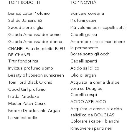
TOP PRODOTTI
TOP NOVITÀ
Bianco Latte Profumo
Skincare coreana
Sol de Janeiro 62
Profumi estivi
Sweed siero ciglia
Più volume per i capelli sottili
Gisada Ambassador uomo
Capelli grassi
Gisada Ambassador donna
Amore per i ricci: mantenere
la permanente
CHANEL Eau de toilette BLEU
Borse sotto gli occhi
DE CHANEL
Tirtir fondotinta
Capelli spenti
Invictus profumo uomo
Acido salicilico
Beauty of Joseon sunscreen
Olio di argan
Tom Ford Black Orchid
Acquista la crema di aloe
vera su Douglas
Good Girl profumo
Capelli crespi
Prada Paradoxe
ACIDO AZELAICO
Master Patch Cosrx
Acquista le creme all’acido
Breeze Deodorante Argan
salicilico da DOUGLAS
La vie est belle
Colorare i capelli bianchi
Rimuovere i punti neri