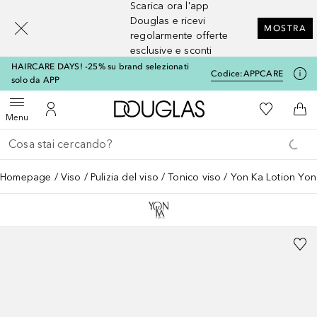
Scarica ora l'app
[navigation.slideout.screenreader]
Douglas e ricevi
MOSTRA
regolarmente offerte
esclusive e sconti
HAIRCARE DAYS! -25% su brand selezionati
Codice:
APPCARE
solo da APP
A Douglas Home
Alla Mia Li
Apri menu
Al Mio Account
Al 
Menu
Torna indietro
Esegui ricerca
Homepage
Viso
Pulizia del viso
Tonico viso
Yon Ka Lotion Yon 