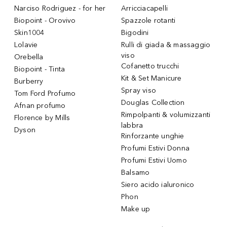
Narciso Rodriguez - for her
Arricciacapelli
Biopoint - Orovivo
Spazzole rotanti
Skin1004
Bigodini
Lolavie
Rulli di giada & massaggio
viso
Orebella
Cofanetto trucchi
Biopoint - Tinta
Kit & Set Manicure
Burberry
Spray viso
Tom Ford Profumo
Douglas Collection
Afnan profumo
Rimpolpanti & volumizzanti
Florence by Mills
labbra
Dyson
Rinforzante unghie
Profumi Estivi Donna
Profumi Estivi Uomo
Balsamo
Siero acido ialuronico
Phon
Make up