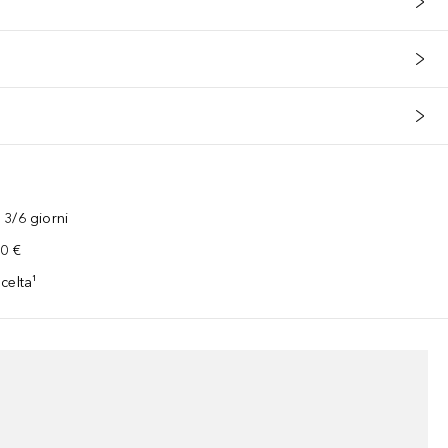
3/6 giorni
00 €
celta¹