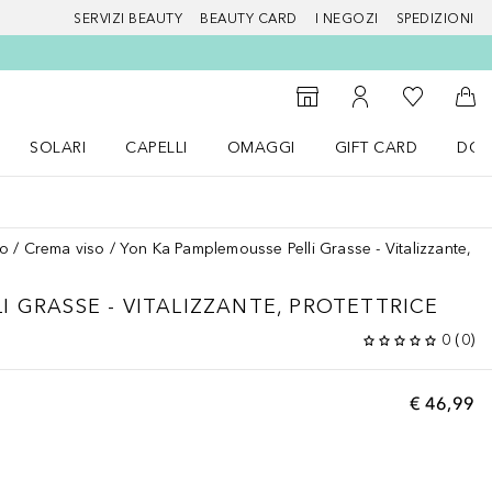
SERVIZI BEAUTY
BEAUTY CARD
I NEGOZI
SPEDIZIONI
Alla Mia Li
Storefinder
Al Mio Account
Al 
SOLARI
CAPELLI
OMAGGI
GIFT CARD
DOU
nu Make up
Apri il menu SOLARI
Apri il menu Capelli
Apri il menu OMAGGI
so
Crema viso
Yon Ka Pamplemousse Pelli Grasse - Vitalizzante, pr
 GRASSE - VITALIZZANTE, PROTETTRICE
0
(
0
)
€ 46,99