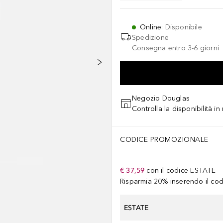
Online
:
Disponibile
Spedizione
Consegna entro 3-6 giorni
Negozio Douglas
Controlla la disponibilità i
CODICE PROMOZIONALE
€ 37,59
con il codice
ESTATE
Risparmia 20% inserendo il codi
ESTATE