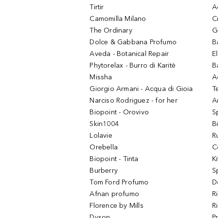
Tirtir
A
Camomilla Milano
C
The Ordinary
G
Dolce & Gabbana Profumo
B
Aveda - Botanical Repair
El
Phytorelax - Burro di Karitè
B
Missha
A
Giorgio Armani - Acqua di Gioia
T
Narciso Rodriguez - for her
Ar
Biopoint - Orovivo
S
Skin1004
B
Lolavie
R
Orebella
C
Biopoint - Tinta
K
Burberry
S
Tom Ford Profumo
D
Afnan profumo
R
Florence by Mills
R
Dyson
P