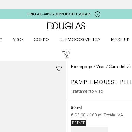
FINO AL -40% SUI PRODOTTI SOLARI
A Douglas Home
Y
VISO
CORPO
DERMOCOSMETICA
MAKE UP
menu K-BEAUTY
Apri il menu Viso
Apri il menu Corpo
Apri il menu DERMOCOSMETICA
Apri il me
Homepage
Viso
Cura del vi
PAMPLEMOUSSE PELLI
Trattamento viso
50 ml
€ 93,98
 / 
100
ml
Totale IVA
ESTATE