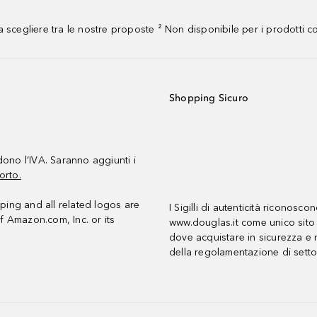
 scegliere tra le nostre proposte ² Non disponibile per i prodotti 
Shopping Sicuro
udono l’IVA. Saranno aggiunti i
orto.
ing and all related logos are
I Sigilli di autenticità riconosco
f Amazon.com, Inc. or its
www.douglas.it come unico sito 
dove acquistare in sicurezza e n
della regolamentazione di setto