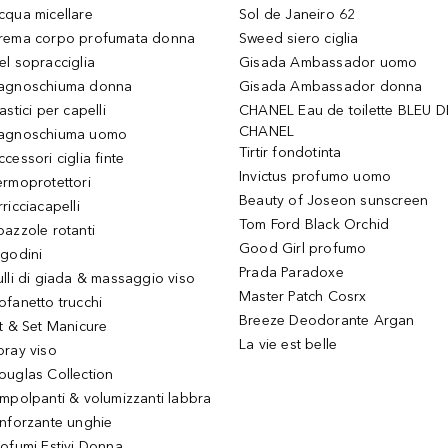
cqua micellare
Sol de Janeiro 62
rema corpo profumata donna
Sweed siero ciglia
el sopracciglia
Gisada Ambassador uomo
agnoschiuma donna
Gisada Ambassador donna
astici per capelli
CHANEL Eau de toilette BLEU D
CHANEL
agnoschiuma uomo
Tirtir fondotinta
ccessori ciglia finte
Invictus profumo uomo
ermoprotettori
Beauty of Joseon sunscreen
ricciacapelli
Tom Ford Black Orchid
pazzole rotanti
Good Girl profumo
igodini
Prada Paradoxe
ulli di giada & massaggio viso
Master Patch Cosrx
ofanetto trucchi
Breeze Deodorante Argan
it & Set Manicure
La vie est belle
pray viso
ouglas Collection
impolpanti & volumizzanti labbra
inforzante unghie
rofumi Estivi Donna