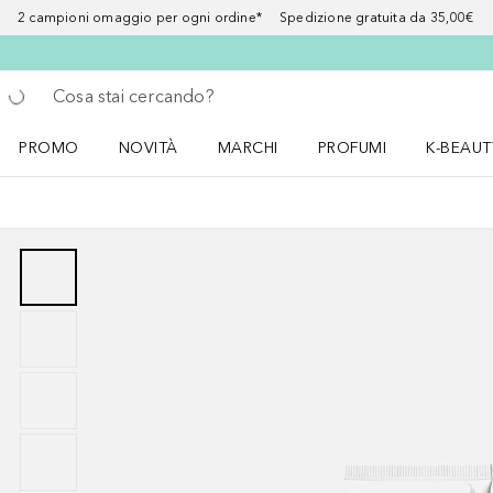
2 campioni omaggio per ogni ordine* Spedizione gratuita da 35,00€
Torna indietro
Esegui ricerca
PROMO
NOVITÀ
MARCHI
PROFUMI
K-BEAUT
Apri il menu PROMO
Apri il menu NOVITÀ
Apri il menu MARCHI
Apri il menu Profumi
Apri il 