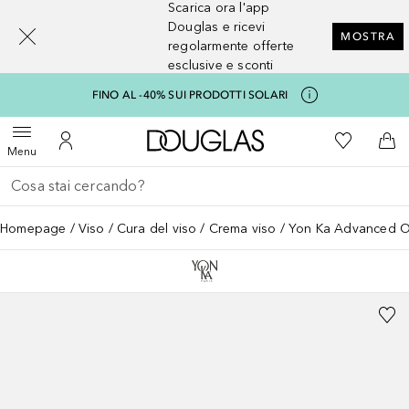
Scarica ora l'app
[navigation.slideout.screenreader]
Douglas e ricevi
MOSTRA
regolarmente offerte
esclusive e sconti
FINO AL -40% SUI PRODOTTI SOLARI
A Douglas Home
Alla Mia Li
Apri menu
Al Mio Account
Al 
Menu
Torna indietro
Esegui ricerca
Homepage
Viso
Cura del viso
Crema viso
Yon Ka Advanced Opt