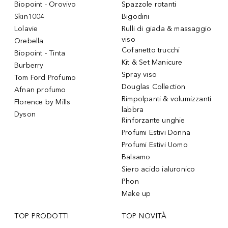
Biopoint - Orovivo
Spazzole rotanti
Skin1004
Bigodini
Lolavie
Rulli di giada & massaggio
viso
Orebella
Cofanetto trucchi
Biopoint - Tinta
Kit & Set Manicure
Burberry
Spray viso
Tom Ford Profumo
Douglas Collection
Afnan profumo
Rimpolpanti & volumizzanti
Florence by Mills
labbra
Dyson
Rinforzante unghie
Profumi Estivi Donna
Profumi Estivi Uomo
Balsamo
Siero acido ialuronico
Phon
Make up
TOP PRODOTTI
TOP NOVITÀ