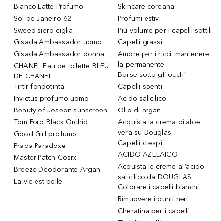
Bianco Latte Profumo
Skincare coreana
Sol de Janeiro 62
Profumi estivi
Sweed siero ciglia
Più volume per i capelli sottili
Gisada Ambassador uomo
Capelli grassi
Gisada Ambassador donna
Amore per i ricci: mantenere
la permanente
CHANEL Eau de toilette BLEU
Borse sotto gli occhi
DE CHANEL
Tirtir fondotinta
Capelli spenti
Invictus profumo uomo
Acido salicilico
Beauty of Joseon sunscreen
Olio di argan
Tom Ford Black Orchid
Acquista la crema di aloe
vera su Douglas
Good Girl profumo
Capelli crespi
Prada Paradoxe
ACIDO AZELAICO
Master Patch Cosrx
Acquista le creme all’acido
Breeze Deodorante Argan
salicilico da DOUGLAS
La vie est belle
Colorare i capelli bianchi
Rimuovere i punti neri
Cheratina per i capelli