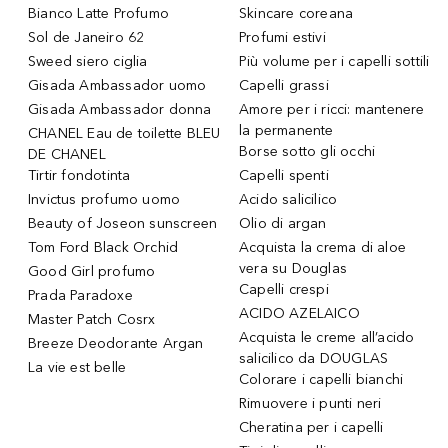
Bianco Latte Profumo
Skincare coreana
Sol de Janeiro 62
Profumi estivi
Sweed siero ciglia
Più volume per i capelli sottili
Gisada Ambassador uomo
Capelli grassi
Gisada Ambassador donna
Amore per i ricci: mantenere
la permanente
CHANEL Eau de toilette BLEU
Borse sotto gli occhi
DE CHANEL
Tirtir fondotinta
Capelli spenti
Invictus profumo uomo
Acido salicilico
Beauty of Joseon sunscreen
Olio di argan
Tom Ford Black Orchid
Acquista la crema di aloe
vera su Douglas
Good Girl profumo
Capelli crespi
Prada Paradoxe
ACIDO AZELAICO
Master Patch Cosrx
Acquista le creme all’acido
Breeze Deodorante Argan
salicilico da DOUGLAS
La vie est belle
Colorare i capelli bianchi
Rimuovere i punti neri
Cheratina per i capelli