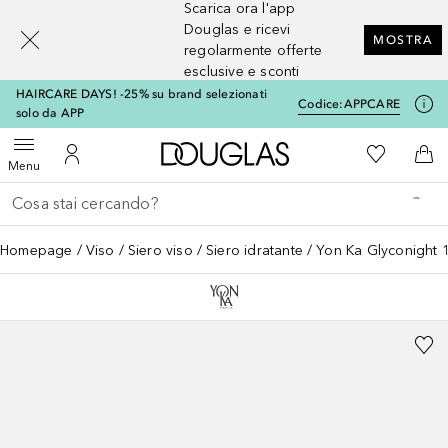
Scarica ora l'app
[navigation.slideout.screenreader]
Douglas e ricevi
MOSTRA
regolarmente offerte
esclusive e sconti
HAIRCARE DAYS! -25% su brand selezionati
Codice:
APPCARE
solo da APP
A Douglas Home
Alla Mia Li
Apri menu
Al Mio Account
Al 
Menu
Torna indietro
Esegui ricerca
Homepage
Viso
Siero viso
Siero idratante
Yon Ka Glyconight 