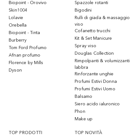
Biopoint - Orovivo
Spazzole rotanti
Skin1004
Bigodini
Lolavie
Rulli di giada & massaggio
viso
Orebella
Cofanetto trucchi
Biopoint - Tinta
Kit & Set Manicure
Burberry
Spray viso
Tom Ford Profumo
Douglas Collection
Afnan profumo
Rimpolpanti & volumizzanti
Florence by Mills
labbra
Dyson
Rinforzante unghie
Profumi Estivi Donna
Profumi Estivi Uomo
Balsamo
Siero acido ialuronico
Phon
Make up
TOP PRODOTTI
TOP NOVITÀ