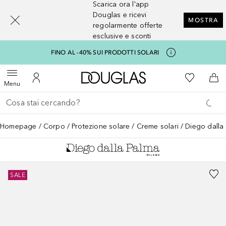
Scarica ora l'app
[navigation.slideout.screenreader]
Douglas e ricevi
MOSTRA
regolarmente offerte
esclusive e sconti
FINO AL -40% SUI PRODOTTI SOLARI
A Douglas Home
Alla Mia Li
Apri menu
Al Mio Account
Al 
Menu
Torna indietro
Esegui ricerca
Homepage
Corpo
Protezione solare
Creme solari
Diego dall
SALE