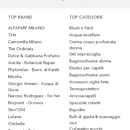
TOP BRAND
TOP CATEGORIE
ALFAPARF MILANO
Blush e Fard
Tirtir
Acqua micellare
Camomilla Milano
Crema corpo profumata
donna
The Ordinary
Gel sopracciglia
Dolce & Gabbana Profumo
Bagnoschiuma donna
Aveda - Botanical Repair
Elastici per capelli
Phytorelax - Burro di Karitè
Bagnoschiuma uomo
Missha
Accessori ciglia finte
Giorgio Armani - Acqua di
Termoprotettori
Gioia
Narciso Rodriguez - for her
Arricciacapelli
Biopoint - Orovivo
Spazzole rotanti
Skin1004
Bigodini
Lolavie
Rulli di giada & massaggio
viso
Orebella
Cofanetto trucchi