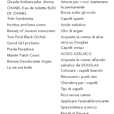
Gisada Ambassador donna
Amore per i ricci: mantenere
la permanente
CHANEL Eau de toilette BLEU
Borse sotto gli occhi
DE CHANEL
Tirtir fondotinta
Capelli spenti
Invictus profumo uomo
Acido salicilico
Beauty of Joseon sunscreen
Olio di argan
Tom Ford Black Orchid
Acquista la crema di aloe
vera su Douglas
Good Girl profumo
Capelli crespi
Prada Paradoxe
ACIDO AZELAICO
Master Patch Cosrx
Acquista le creme all’acido
Breeze Deodorante Argan
salicilico da DOUGLAS
La vie est belle
Colorare i capelli bianchi
Rimuovere i punti neri
Cheratina per i capelli
Tipi di capelli
Ricci senza calore
Applicare l'autoabbronzante
Spazzolatura a secco
Regali di Pasqua