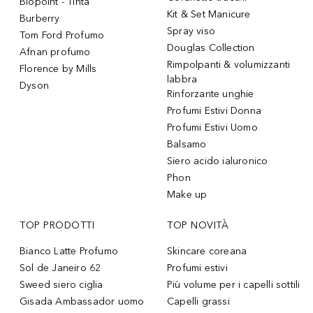
Biopoint - Tinta
Kit & Set Manicure
Burberry
Spray viso
Tom Ford Profumo
Douglas Collection
Afnan profumo
Rimpolpanti & volumizzanti
Florence by Mills
labbra
Dyson
Rinforzante unghie
Profumi Estivi Donna
Profumi Estivi Uomo
Balsamo
Siero acido ialuronico
Phon
Make up
TOP PRODOTTI
TOP NOVITÀ
Bianco Latte Profumo
Skincare coreana
Sol de Janeiro 62
Profumi estivi
Sweed siero ciglia
Più volume per i capelli sottili
Gisada Ambassador uomo
Capelli grassi