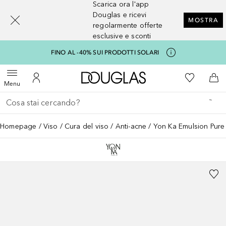
Scarica ora l'app
[navigation.slideout.screenreader]
Douglas e ricevi
MOSTRA
regolarmente offerte
esclusive e sconti
FINO AL -40% SUI PRODOTTI SOLARI
A Douglas Home
Alla Mia Li
Apri menu
Al Mio Account
Al 
Menu
Torna indietro
Esegui ricerca
Homepage
Viso
Cura del viso
Anti-acne
Yon Ka Emulsion Pure - 