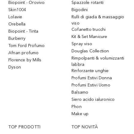
Biopoint - Orovivo
Spazzole rotanti
Skin1004
Bigodini
Lolavie
Rulli di giada & massaggio
viso
Orebella
Cofanetto trucchi
Biopoint - Tinta
Kit & Set Manicure
Burberry
Spray viso
Tom Ford Profumo
Douglas Collection
Afnan profumo
Rimpolpanti & volumizzanti
Florence by Mills
labbra
Dyson
Rinforzante unghie
Profumi Estivi Donna
Profumi Estivi Uomo
Balsamo
Siero acido ialuronico
Phon
Make up
TOP PRODOTTI
TOP NOVITÀ