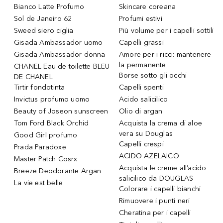
Bianco Latte Profumo
Skincare coreana
Sol de Janeiro 62
Profumi estivi
Sweed siero ciglia
Più volume per i capelli sottili
Gisada Ambassador uomo
Capelli grassi
Gisada Ambassador donna
Amore per i ricci: mantenere
la permanente
CHANEL Eau de toilette BLEU
Borse sotto gli occhi
DE CHANEL
Tirtir fondotinta
Capelli spenti
Invictus profumo uomo
Acido salicilico
Beauty of Joseon sunscreen
Olio di argan
Tom Ford Black Orchid
Acquista la crema di aloe
vera su Douglas
Good Girl profumo
Capelli crespi
Prada Paradoxe
ACIDO AZELAICO
Master Patch Cosrx
Acquista le creme all’acido
Breeze Deodorante Argan
salicilico da DOUGLAS
La vie est belle
Colorare i capelli bianchi
Rimuovere i punti neri
Cheratina per i capelli