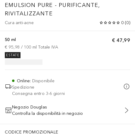
EMULSION PURE - PURIFICANTE,
RIVITALIZZANTE
Cura anti-acne
0
(
0
)
50 ml
€ 47,99
€ 95,98
 / 
100
ml
Totale IVA
ESTATE
Online
:
Disponibile
Spedizione
Consegna entro 3-6 giorni
Negozio Douglas
Controlla la disponibilità in negozio
AGGIUNGI AL CARRELLO
CODICE PROMOZIONALE