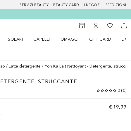
SERVIZI BEAUTY
BEAUTY CARD
I NEGOZI
SPEDIZIONI
Alla Mia Li
Storefinder
Al Mio Account
Al 
SOLARI
CAPELLI
OMAGGI
GIFT CARD
DOU
nu Make up
Apri il menu SOLARI
Apri il menu Capelli
Apri il menu OMAGGI
iso
Latte detergente
Yon Ka Lait Nettoyant - Detergente, struccan
DETERGENTE, STRUCCANTE
0
(
0
)
€ 19,99
A