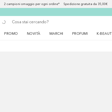
2 campioni omaggio per ogni ordine* Spedizione gratuita da 35,00€
Torna indietro
Esegui ricerca
PROMO
NOVITÀ
MARCHI
PROFUMI
K-BEAUT
Apri il menu PROMO
Apri il menu NOVITÀ
Apri il menu MARCHI
Apri il menu Profumi
Apri il 