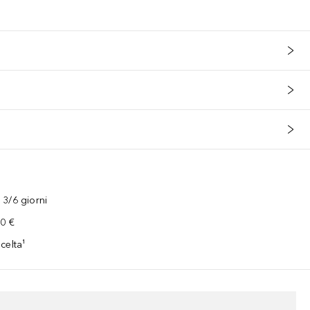
3/6 giorni
00 €
celta¹