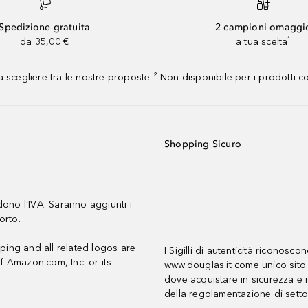
Spedizione gratuita
2 campioni omaggi
da 35,00 €
a tua scelta¹
 scegliere tra le nostre proposte ² Non disponibile per i prodotti 
Shopping Sicuro
udono l’IVA. Saranno aggiunti i
orto.
ing and all related logos are
I Sigilli di autenticità riconosco
f Amazon.com, Inc. or its
www.douglas.it come unico sito 
dove acquistare in sicurezza e n
della regolamentazione di setto