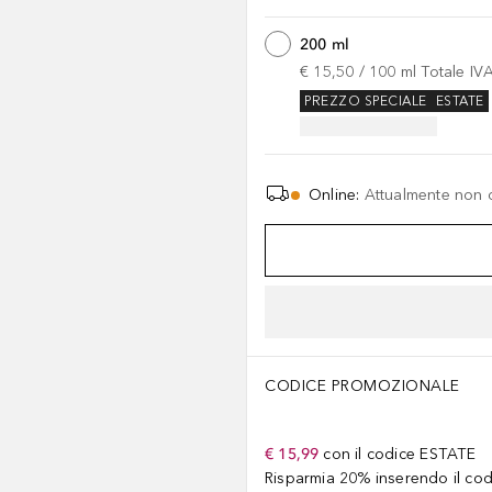
200 ml
€ 15,50
 / 
100
ml
Totale IV
PREZZO SPECIALE
ESTATE
Online
:
Attualmente non 
CODICE PROMOZIONALE
€ 15,99
con il codice
ESTATE
Risparmia 20% inserendo il codi