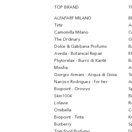
TOP BRAND
T
ALFAPARF MILANO
B
Tirtir
A
Camomilla Milano
C
The Ordinary
G
Dolce & Gabbana Profumo
B
Aveda - Botanical Repair
El
Phytorelax - Burro di Karitè
B
Missha
A
Giorgio Armani - Acqua di Gioia
T
Narciso Rodriguez - for her
Ar
Biopoint - Orovivo
S
Skin1004
B
Lolavie
R
Orebella
C
Biopoint - Tinta
K
Burberry
S
Tom Ford Profumo
D