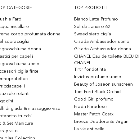
OP CATEGORIE
TOP PRODOTTI
lush e Fard
Bianco Latte Profumo
cqua micellare
Sol de Janeiro 62
rema corpo profumata donna
Sweed siero ciglia
el sopracciglia
Gisada Ambassador uomo
agnoschiuma donna
Gisada Ambassador donna
astici per capelli
CHANEL Eau de toilette BLEU D
CHANEL
agnoschiuma uomo
Tirtir fondotinta
ccessori ciglia finte
Invictus profumo uomo
ermoprotettori
Beauty of Joseon sunscreen
ricciacapelli
Tom Ford Black Orchid
pazzole rotanti
Good Girl profumo
igodini
Prada Paradoxe
ulli di giada & massaggio viso
Master Patch Cosrx
ofanetto trucchi
Breeze Deodorante Argan
it & Set Manicure
La vie est belle
pray viso
ouglas Collection