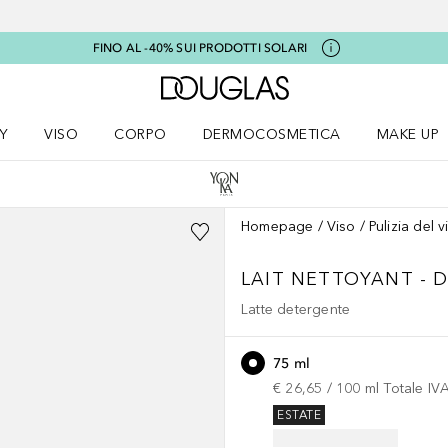
FINO AL -40% SUI PRODOTTI SOLARI
A Douglas Home
Y
VISO
CORPO
DERMOCOSMETICA
MAKE UP
menu K-BEAUTY
Apri il menu Viso
Apri il menu Corpo
Apri il menu DERMOCOSMETICA
Apri il me
Homepage
Viso
Pulizia del v
LAIT NETTOYANT - 
Latte detergente
75 ml
€ 26,65
 / 
100
ml
Totale IV
ESTATE