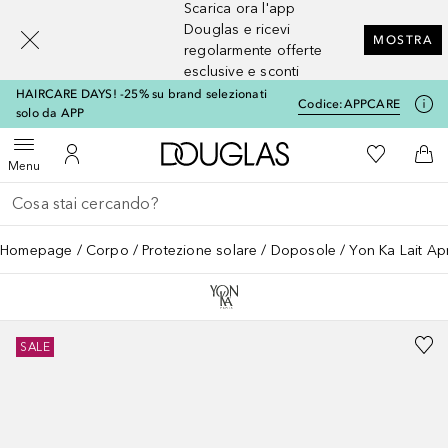
Scarica ora l'app
[navigation.slideout.screenreader]
Douglas e ricevi
MOSTRA
regolarmente offerte
esclusive e sconti
HAIRCARE DAYS! -25% su brand selezionati
Codice:
APPCARE
solo da APP
A Douglas Home
Alla Mia Li
Apri menu
Al Mio Account
Al 
Menu
Torna indietro
Esegui ricerca
Homepage
Corpo
Protezione solare
Doposole
Yon Ka Lait Apr
SALE