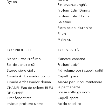
Dyson
Rinforzante unghie
Profumi Estivi Donna
Profumi Estivi Uomo
Balsamo
Siero acido ialuronico
Phon
Make up
TOP PRODOTTI
TOP NOVITÀ
Bianco Latte Profumo
Skincare coreana
Sol de Janeiro 62
Profumi estivi
Sweed siero ciglia
Più volume per i capelli sottili
Gisada Ambassador uomo
Capelli grassi
Gisada Ambassador donna
Amore per i ricci: mantenere
la permanente
CHANEL Eau de toilette BLEU
Borse sotto gli occhi
DE CHANEL
Tirtir fondotinta
Capelli spenti
Invictus profumo uomo
Acido salicilico