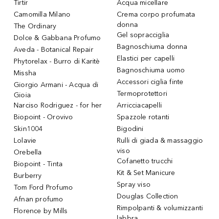
Tirtir
Acqua micellare
Camomilla Milano
Crema corpo profumata
donna
The Ordinary
Gel sopracciglia
Dolce & Gabbana Profumo
Bagnoschiuma donna
Aveda - Botanical Repair
Elastici per capelli
Phytorelax - Burro di Karitè
Bagnoschiuma uomo
Missha
Accessori ciglia finte
Giorgio Armani - Acqua di
Termoprotettori
Gioia
Narciso Rodriguez - for her
Arricciacapelli
Biopoint - Orovivo
Spazzole rotanti
Skin1004
Bigodini
Lolavie
Rulli di giada & massaggio
viso
Orebella
Cofanetto trucchi
Biopoint - Tinta
Kit & Set Manicure
Burberry
Spray viso
Tom Ford Profumo
Douglas Collection
Afnan profumo
Rimpolpanti & volumizzanti
Florence by Mills
labbra