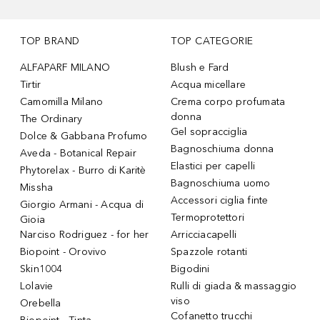
TOP BRAND
TOP CATEGORIE
ALFAPARF MILANO
Blush e Fard
Tirtir
Acqua micellare
Camomilla Milano
Crema corpo profumata
donna
The Ordinary
Gel sopracciglia
Dolce & Gabbana Profumo
Bagnoschiuma donna
Aveda - Botanical Repair
Elastici per capelli
Phytorelax - Burro di Karitè
Bagnoschiuma uomo
Missha
Accessori ciglia finte
Giorgio Armani - Acqua di
Termoprotettori
Gioia
Narciso Rodriguez - for her
Arricciacapelli
Biopoint - Orovivo
Spazzole rotanti
Skin1004
Bigodini
Lolavie
Rulli di giada & massaggio
viso
Orebella
Cofanetto trucchi