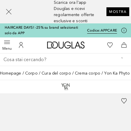
Scarica ora l'app
[navigation.slideout.screenreader]
Douglas e ricevi
MOSTRA
regolarmente offerte
esclusive e sconti
HAIRCARE DAYS! -25% su brand selezionati
Codice:
APPCARE
solo da APP
A Douglas Home
Alla Mia Li
Apri menu
Al Mio Account
Al 
Menu
Torna indietro
Esegui ricerca
Homepage
Corpo
Cura del corpo
Crema corpo
Yon Ka Phyto 