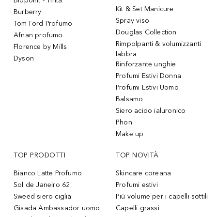
Biopoint - Tinta
Kit & Set Manicure
Burberry
Spray viso
Tom Ford Profumo
Douglas Collection
Afnan profumo
Rimpolpanti & volumizzanti
Florence by Mills
labbra
Dyson
Rinforzante unghie
Profumi Estivi Donna
Profumi Estivi Uomo
Balsamo
Siero acido ialuronico
Phon
Make up
TOP PRODOTTI
TOP NOVITÀ
Bianco Latte Profumo
Skincare coreana
Sol de Janeiro 62
Profumi estivi
Sweed siero ciglia
Più volume per i capelli sottili
Gisada Ambassador uomo
Capelli grassi