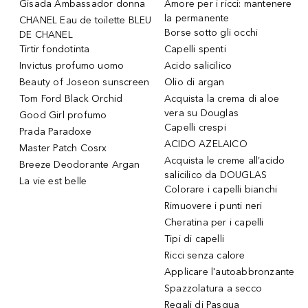
Gisada Ambassador donna
Amore per i ricci: mantenere
la permanente
CHANEL Eau de toilette BLEU
Borse sotto gli occhi
DE CHANEL
Tirtir fondotinta
Capelli spenti
Invictus profumo uomo
Acido salicilico
Beauty of Joseon sunscreen
Olio di argan
Tom Ford Black Orchid
Acquista la crema di aloe
vera su Douglas
Good Girl profumo
Capelli crespi
Prada Paradoxe
ACIDO AZELAICO
Master Patch Cosrx
Acquista le creme all’acido
Breeze Deodorante Argan
salicilico da DOUGLAS
La vie est belle
Colorare i capelli bianchi
Rimuovere i punti neri
Cheratina per i capelli
Tipi di capelli
Ricci senza calore
Applicare l'autoabbronzante
Spazzolatura a secco
Regali di Pasqua