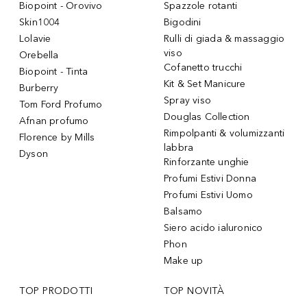
Biopoint - Orovivo
Spazzole rotanti
Skin1004
Bigodini
Lolavie
Rulli di giada & massaggio
viso
Orebella
Cofanetto trucchi
Biopoint - Tinta
Kit & Set Manicure
Burberry
Spray viso
Tom Ford Profumo
Douglas Collection
Afnan profumo
Rimpolpanti & volumizzanti
Florence by Mills
labbra
Dyson
Rinforzante unghie
Profumi Estivi Donna
Profumi Estivi Uomo
Balsamo
Siero acido ialuronico
Phon
Make up
TOP PRODOTTI
TOP NOVITÀ