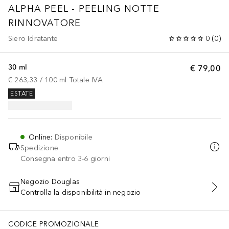
ALPHA PEEL - PEELING NOTTE
RINNOVATORE
Siero Idratante
0
(
0
)
30 ml
€ 79,00
€ 263,33
 / 
100
ml
Totale IVA
ESTATE
Online
:
Disponibile
Spedizione
Consegna entro 3-6 giorni
Negozio Douglas
Controlla la disponibilità in negozio
AGGIUNGI AL CARRELLO
CODICE PROMOZIONALE