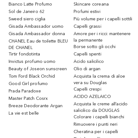
Bianco Latte Profumo
Skincare coreana
Sol de Janeiro 62
Profumi estivi
Sweed siero ciglia
Più volume per i capelli sottili
Gisada Ambassador uomo
Capelli grassi
Gisada Ambassador donna
Amore per i ricci: mantenere
la permanente
CHANEL Eau de toilette BLEU
Borse sotto gli occhi
DE CHANEL
Tirtir fondotinta
Capelli spenti
Invictus profumo uomo
Acido salicilico
Beauty of Joseon sunscreen
Olio di argan
Tom Ford Black Orchid
Acquista la crema di aloe
vera su Douglas
Good Girl profumo
Capelli crespi
Prada Paradoxe
ACIDO AZELAICO
Master Patch Cosrx
Acquista le creme all’acido
Breeze Deodorante Argan
salicilico da DOUGLAS
La vie est belle
Colorare i capelli bianchi
Rimuovere i punti neri
Cheratina per i capelli