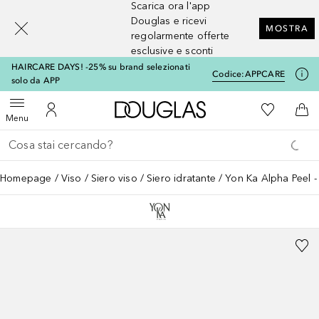
Scarica ora l'app
[navigation.slideout.screenreader]
Douglas e ricevi
MOSTRA
regolarmente offerte
esclusive e sconti
HAIRCARE DAYS! -25% su brand selezionati
Codice:
APPCARE
solo da APP
A Douglas Home
Alla Mia Li
Apri menu
Al Mio Account
Al 
Menu
Torna indietro
Esegui ricerca
Homepage
Viso
Siero viso
Siero idratante
Yon Ka Alpha Peel -