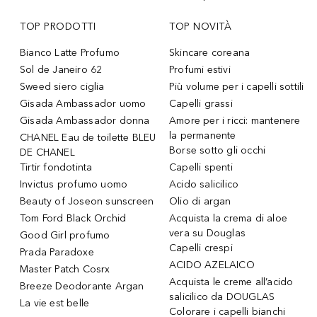
TOP PRODOTTI
TOP NOVITÀ
Bianco Latte Profumo
Skincare coreana
Sol de Janeiro 62
Profumi estivi
Sweed siero ciglia
Più volume per i capelli sottili
Gisada Ambassador uomo
Capelli grassi
Gisada Ambassador donna
Amore per i ricci: mantenere
la permanente
CHANEL Eau de toilette BLEU
Borse sotto gli occhi
DE CHANEL
Tirtir fondotinta
Capelli spenti
Invictus profumo uomo
Acido salicilico
Beauty of Joseon sunscreen
Olio di argan
Tom Ford Black Orchid
Acquista la crema di aloe
vera su Douglas
Good Girl profumo
Capelli crespi
Prada Paradoxe
ACIDO AZELAICO
Master Patch Cosrx
Acquista le creme all’acido
Breeze Deodorante Argan
salicilico da DOUGLAS
La vie est belle
Colorare i capelli bianchi