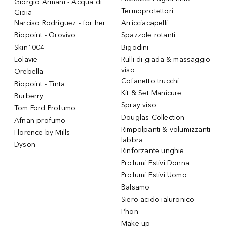
Giorgio Armani - Acqua di
Termoprotettori
Gioia
Narciso Rodriguez - for her
Arricciacapelli
Biopoint - Orovivo
Spazzole rotanti
Skin1004
Bigodini
Lolavie
Rulli di giada & massaggio
viso
Orebella
Cofanetto trucchi
Biopoint - Tinta
Kit & Set Manicure
Burberry
Spray viso
Tom Ford Profumo
Douglas Collection
Afnan profumo
Rimpolpanti & volumizzanti
Florence by Mills
labbra
Dyson
Rinforzante unghie
Profumi Estivi Donna
Profumi Estivi Uomo
Balsamo
Siero acido ialuronico
Phon
Make up