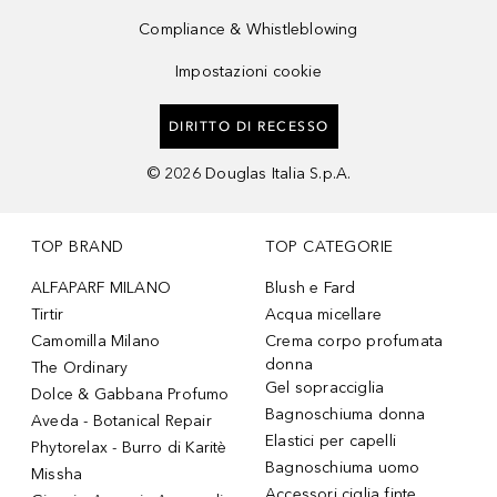
Compliance & Whistleblowing
Impostazioni cookie
DIRITTO DI RECESSO
©
2026
Douglas Italia S.p.A.
TOP BRAND
TOP CATEGORIE
ALFAPARF MILANO
Blush e Fard
Tirtir
Acqua micellare
Camomilla Milano
Crema corpo profumata
donna
The Ordinary
Gel sopracciglia
Dolce & Gabbana Profumo
Bagnoschiuma donna
Aveda - Botanical Repair
Elastici per capelli
Phytorelax - Burro di Karitè
Bagnoschiuma uomo
Missha
Accessori ciglia finte