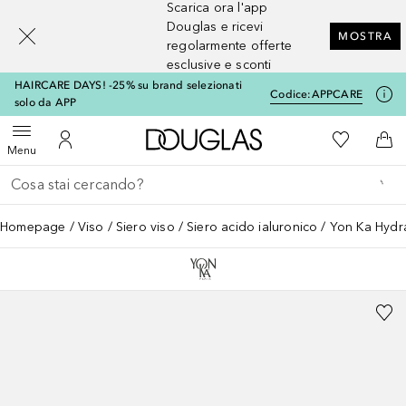
Scarica ora l'app
[navigation.slideout.screenreader]
Douglas e ricevi
MOSTRA
regolarmente offerte
esclusive e sconti
HAIRCARE DAYS! -25% su brand selezionati
Codice:
APPCARE
solo da APP
A Douglas Home
Alla Mia Li
Apri menu
Al Mio Account
Al 
Menu
Torna indietro
Esegui ricerca
Homepage
Viso
Siero viso
Siero acido ialuronico
Yon Ka Hydra