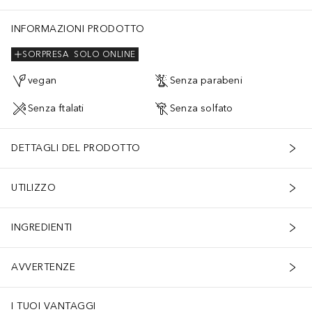
AN, LIMONENE, LINALOOL, CITRONELLOL, ALPHA-ISOMETHYL IONO
INFORMAZIONI PRODOTTO
SORPRESA
SOLO ONLINE
vegan
Senza parabeni
Senza ftalati
Senza solfato
DETTAGLI DEL PRODOTTO
UTILIZZO
INGREDIENTI
AVVERTENZE
I TUOI VANTAGGI