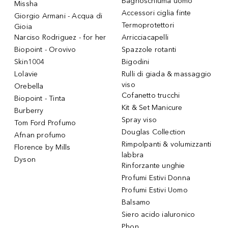
Bagnoschiuma uomo
Missha
Accessori ciglia finte
Giorgio Armani - Acqua di
Termoprotettori
Gioia
Narciso Rodriguez - for her
Arricciacapelli
Biopoint - Orovivo
Spazzole rotanti
Skin1004
Bigodini
Lolavie
Rulli di giada & massaggio
viso
Orebella
Cofanetto trucchi
Biopoint - Tinta
Kit & Set Manicure
Burberry
Spray viso
Tom Ford Profumo
Douglas Collection
Afnan profumo
Rimpolpanti & volumizzanti
Florence by Mills
labbra
Dyson
Rinforzante unghie
Profumi Estivi Donna
Profumi Estivi Uomo
Balsamo
Siero acido ialuronico
Phon