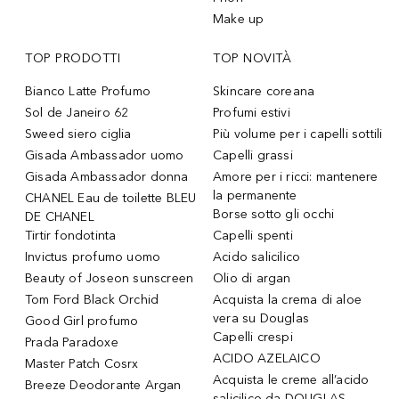
Make up
TOP PRODOTTI
TOP NOVITÀ
Bianco Latte Profumo
Skincare coreana
Sol de Janeiro 62
Profumi estivi
Sweed siero ciglia
Più volume per i capelli sottili
Gisada Ambassador uomo
Capelli grassi
Gisada Ambassador donna
Amore per i ricci: mantenere
la permanente
CHANEL Eau de toilette BLEU
Borse sotto gli occhi
DE CHANEL
Tirtir fondotinta
Capelli spenti
Invictus profumo uomo
Acido salicilico
Beauty of Joseon sunscreen
Olio di argan
Tom Ford Black Orchid
Acquista la crema di aloe
vera su Douglas
Good Girl profumo
Capelli crespi
Prada Paradoxe
ACIDO AZELAICO
Master Patch Cosrx
Acquista le creme all’acido
Breeze Deodorante Argan
salicilico da DOUGLAS