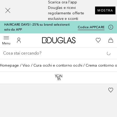
Scarica ora l'app
[navigation.slideout.screenreader]
Douglas e ricevi
MOSTRA
regolarmente offerte
esclusive e sconti
HAIRCARE DAYS! -25% su brand selezionati
Codice:
APPCARE
solo da APP
A Douglas Home
Alla Mia Li
Apri menu
Al Mio Account
Al 
Menu
Torna indietro
Esegui ricerca
Homepage
Viso
Cura occhi e contorno occhi
Crema contorno o