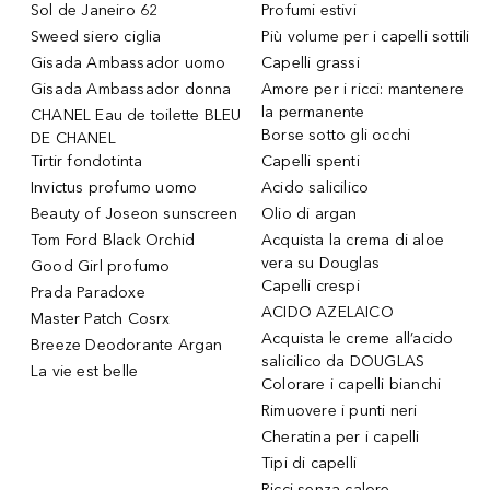
Sol de Janeiro 62
Profumi estivi
Sweed siero ciglia
Più volume per i capelli sottili
Gisada Ambassador uomo
Capelli grassi
Gisada Ambassador donna
Amore per i ricci: mantenere
la permanente
CHANEL Eau de toilette BLEU
Borse sotto gli occhi
DE CHANEL
Tirtir fondotinta
Capelli spenti
Invictus profumo uomo
Acido salicilico
Beauty of Joseon sunscreen
Olio di argan
Tom Ford Black Orchid
Acquista la crema di aloe
vera su Douglas
Good Girl profumo
Capelli crespi
Prada Paradoxe
ACIDO AZELAICO
Master Patch Cosrx
Acquista le creme all’acido
Breeze Deodorante Argan
salicilico da DOUGLAS
La vie est belle
Colorare i capelli bianchi
Rimuovere i punti neri
Cheratina per i capelli
Tipi di capelli
Ricci senza calore