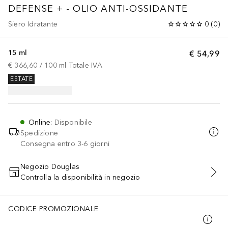
DEFENSE + - OLIO ANTI-OSSIDANTE
Siero Idratante
0
(
0
)
15 ml
€ 54,99
€ 366,60
 / 
100
ml
Totale IVA
ESTATE
Online
:
Disponibile
Spedizione
Consegna entro 3-6 giorni
Negozio Douglas
Controlla la disponibilità in negozio
AGGIUNGI AL CARRELLO
CODICE PROMOZIONALE