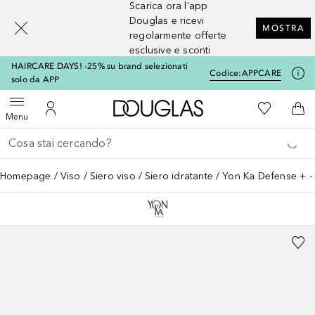
Scarica ora l'app
[navigation.slideout.screenreader]
Douglas e ricevi
MOSTRA
regolarmente offerte
esclusive e sconti
HAIRCARE DAYS! -25% su brand selezionati
Codice:
APPCARE
solo da APP
A Douglas Home
Alla Mia Li
Apri menu
Al Mio Account
Al 
Menu
Torna indietro
Esegui ricerca
Homepage
Viso
Siero viso
Siero idratante
Yon Ka Defense + - 