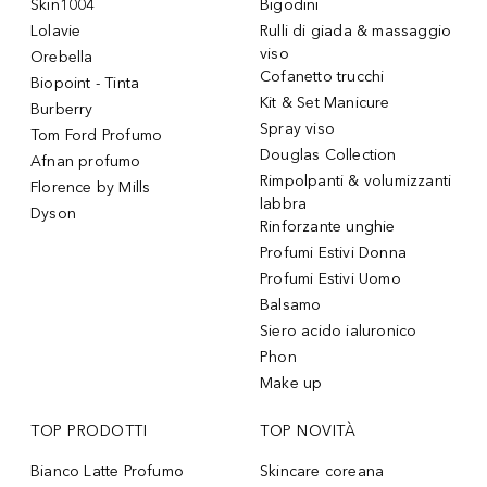
Skin1004
Bigodini
Lolavie
Rulli di giada & massaggio
viso
Orebella
Cofanetto trucchi
Biopoint - Tinta
Kit & Set Manicure
Burberry
Spray viso
Tom Ford Profumo
Douglas Collection
Afnan profumo
Rimpolpanti & volumizzanti
Florence by Mills
labbra
Dyson
Rinforzante unghie
Profumi Estivi Donna
Profumi Estivi Uomo
Balsamo
Siero acido ialuronico
Phon
Make up
TOP PRODOTTI
TOP NOVITÀ
Bianco Latte Profumo
Skincare coreana