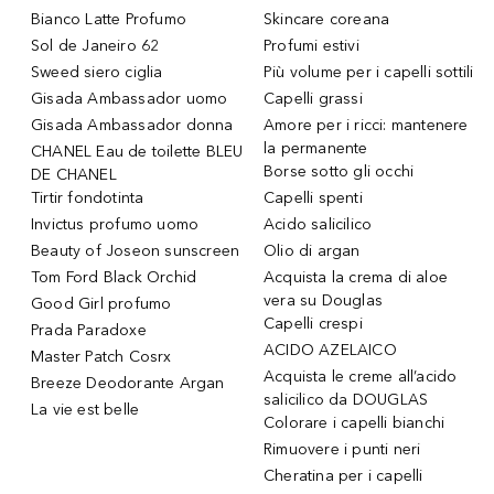
Bianco Latte Profumo
Skincare coreana
Sol de Janeiro 62
Profumi estivi
Sweed siero ciglia
Più volume per i capelli sottili
Gisada Ambassador uomo
Capelli grassi
Gisada Ambassador donna
Amore per i ricci: mantenere
la permanente
CHANEL Eau de toilette BLEU
Borse sotto gli occhi
DE CHANEL
Tirtir fondotinta
Capelli spenti
Invictus profumo uomo
Acido salicilico
Beauty of Joseon sunscreen
Olio di argan
Tom Ford Black Orchid
Acquista la crema di aloe
vera su Douglas
Good Girl profumo
Capelli crespi
Prada Paradoxe
ACIDO AZELAICO
Master Patch Cosrx
Acquista le creme all’acido
Breeze Deodorante Argan
salicilico da DOUGLAS
La vie est belle
Colorare i capelli bianchi
Rimuovere i punti neri
Cheratina per i capelli