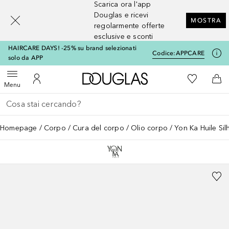
Scarica ora l'app
[navigation.slideout.screenreader]
Douglas e ricevi
MOSTRA
regolarmente offerte
esclusive e sconti
HAIRCARE DAYS! -25% su brand selezionati
Codice:
APPCARE
solo da APP
A Douglas Home
Alla Mia Li
Apri menu
Al Mio Account
Al 
Menu
Torna indietro
Esegui ricerca
Homepage
Corpo
Cura del corpo
Olio corpo
Yon Ka Huile Sil