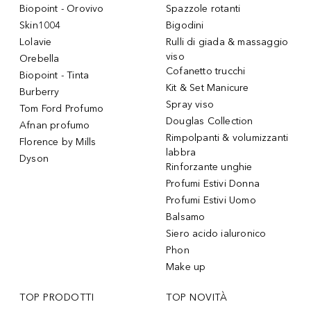
Biopoint - Orovivo
Spazzole rotanti
Skin1004
Bigodini
Lolavie
Rulli di giada & massaggio
viso
Orebella
Cofanetto trucchi
Biopoint - Tinta
Kit & Set Manicure
Burberry
Spray viso
Tom Ford Profumo
Douglas Collection
Afnan profumo
Rimpolpanti & volumizzanti
Florence by Mills
labbra
Dyson
Rinforzante unghie
Profumi Estivi Donna
Profumi Estivi Uomo
Balsamo
Siero acido ialuronico
Phon
Make up
TOP PRODOTTI
TOP NOVITÀ