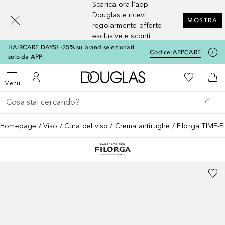
Scarica ora l'app
[navigation.slideout.screenreader]
Douglas e ricevi
MOSTRA
regolarmente offerte
esclusive e sconti
HAIRCARE DAYS! -25% su brand selezionati
Codice:
APPCARE
solo da APP
A Douglas Home
Alla Mia Li
Apri menu
Al Mio Account
Al 
Menu
Torna indietro
Esegui ricerca
Homepage
Viso
Cura del viso
Crema antirughe
Filorga TIME-F