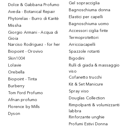
Gel sopracciglia
Dolce & Gabbana Profumo
Bagnoschiuma donna
Aveda - Botanical Repair
Elastici per capelli
Phytorelax - Burro di Karitè
Bagnoschiuma uomo
Missha
Accessori ciglia finte
Giorgio Armani - Acqua di
Termoprotettori
Gioia
Narciso Rodriguez - for her
Arricciacapelli
Biopoint - Orovivo
Spazzole rotanti
Skin1004
Bigodini
Lolavie
Rulli di giada & massaggio
viso
Orebella
Cofanetto trucchi
Biopoint - Tinta
Kit & Set Manicure
Burberry
Spray viso
Tom Ford Profumo
Douglas Collection
Afnan profumo
Rimpolpanti & volumizzanti
Florence by Mills
labbra
Dyson
Rinforzante unghie
Profumi Estivi Donna