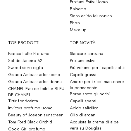
Profumi Estivi Uomo
Balsamo
Siero acido ialuronico
Phon
Make up
TOP PRODOTTI
TOP NOVITÀ
Bianco Latte Profumo
Skincare coreana
Sol de Janeiro 62
Profumi estivi
Sweed siero ciglia
Più volume per i capelli sottili
Gisada Ambassador uomo
Capelli grassi
Gisada Ambassador donna
Amore per i ricci: mantenere
la permanente
CHANEL Eau de toilette BLEU
Borse sotto gli occhi
DE CHANEL
Tirtir fondotinta
Capelli spenti
Invictus profumo uomo
Acido salicilico
Beauty of Joseon sunscreen
Olio di argan
Tom Ford Black Orchid
Acquista la crema di aloe
vera su Douglas
Good Girl profumo