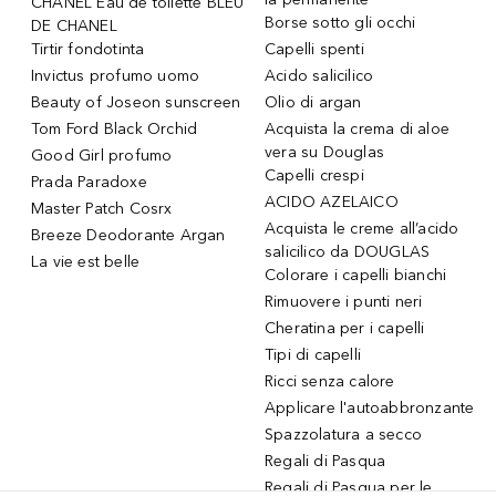
CHANEL Eau de toilette BLEU
Borse sotto gli occhi
DE CHANEL
Tirtir fondotinta
Capelli spenti
Invictus profumo uomo
Acido salicilico
Beauty of Joseon sunscreen
Olio di argan
Tom Ford Black Orchid
Acquista la crema di aloe
vera su Douglas
Good Girl profumo
Capelli crespi
Prada Paradoxe
ACIDO AZELAICO
Master Patch Cosrx
Acquista le creme all’acido
Breeze Deodorante Argan
salicilico da DOUGLAS
La vie est belle
Colorare i capelli bianchi
Rimuovere i punti neri
Cheratina per i capelli
Tipi di capelli
Ricci senza calore
Applicare l'autoabbronzante
Spazzolatura a secco
Regali di Pasqua
Regali di Pasqua per le