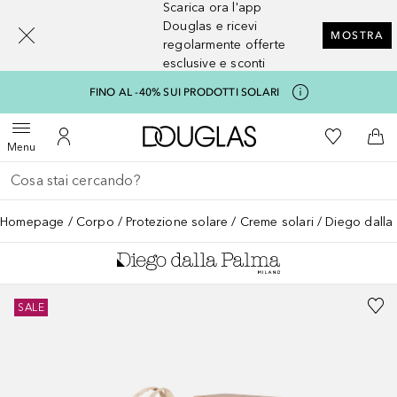
Scarica ora l'app
[navigation.slideout.screenreader]
Douglas e ricevi
MOSTRA
regolarmente offerte
esclusive e sconti
FINO AL -40% SUI PRODOTTI SOLARI
A Douglas Home
Alla Mia Li
Apri menu
Al Mio Account
Al 
Menu
Torna indietro
Esegui ricerca
Homepage
Corpo
Protezione solare
Creme solari
Diego dalla
SALE