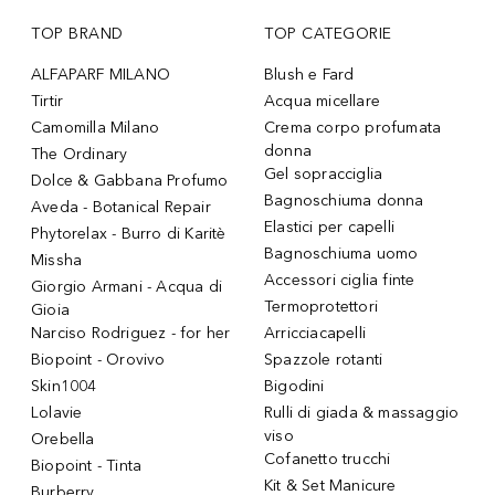
TOP BRAND
TOP CATEGORIE
ALFAPARF MILANO
Blush e Fard
Tirtir
Acqua micellare
Camomilla Milano
Crema corpo profumata
donna
The Ordinary
Gel sopracciglia
Dolce & Gabbana Profumo
Bagnoschiuma donna
Aveda - Botanical Repair
Elastici per capelli
Phytorelax - Burro di Karitè
Bagnoschiuma uomo
Missha
Accessori ciglia finte
Giorgio Armani - Acqua di
Termoprotettori
Gioia
Narciso Rodriguez - for her
Arricciacapelli
Biopoint - Orovivo
Spazzole rotanti
Skin1004
Bigodini
Lolavie
Rulli di giada & massaggio
viso
Orebella
Cofanetto trucchi
Biopoint - Tinta
Kit & Set Manicure
Burberry