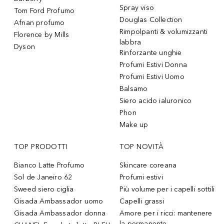
Spray viso
Tom Ford Profumo
Douglas Collection
Afnan profumo
Rimpolpanti & volumizzanti
Florence by Mills
labbra
Dyson
Rinforzante unghie
Profumi Estivi Donna
Profumi Estivi Uomo
Balsamo
Siero acido ialuronico
Phon
Make up
TOP PRODOTTI
TOP NOVITÀ
Bianco Latte Profumo
Skincare coreana
Sol de Janeiro 62
Profumi estivi
Sweed siero ciglia
Più volume per i capelli sottili
Gisada Ambassador uomo
Capelli grassi
Gisada Ambassador donna
Amore per i ricci: mantenere
la permanente