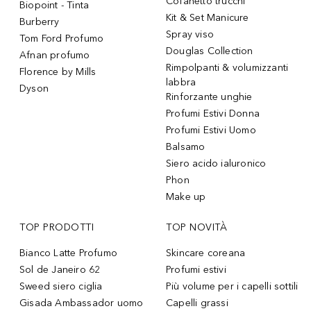
Cofanetto trucchi
Biopoint - Tinta
Kit & Set Manicure
Burberry
Spray viso
Tom Ford Profumo
Douglas Collection
Afnan profumo
Rimpolpanti & volumizzanti
Florence by Mills
labbra
Dyson
Rinforzante unghie
Profumi Estivi Donna
Profumi Estivi Uomo
Balsamo
Siero acido ialuronico
Phon
Make up
TOP PRODOTTI
TOP NOVITÀ
Bianco Latte Profumo
Skincare coreana
Sol de Janeiro 62
Profumi estivi
Sweed siero ciglia
Più volume per i capelli sottili
Gisada Ambassador uomo
Capelli grassi