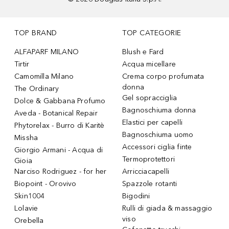
TOP BRAND
TOP CATEGORIE
ALFAPARF MILANO
Blush e Fard
Tirtir
Acqua micellare
Camomilla Milano
Crema corpo profumata
donna
The Ordinary
Gel sopracciglia
Dolce & Gabbana Profumo
Bagnoschiuma donna
Aveda - Botanical Repair
Elastici per capelli
Phytorelax - Burro di Karitè
Bagnoschiuma uomo
Missha
Accessori ciglia finte
Giorgio Armani - Acqua di
Termoprotettori
Gioia
Narciso Rodriguez - for her
Arricciacapelli
Biopoint - Orovivo
Spazzole rotanti
Skin1004
Bigodini
Lolavie
Rulli di giada & massaggio
viso
Orebella