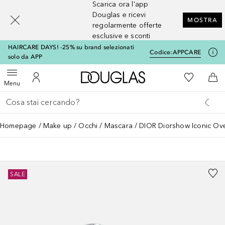
Scarica ora l'app
[navigation.slideout.screenreader]
Douglas e ricevi
MOSTRA
regolarmente offerte
esclusive e sconti
HAIRCARE DAYS! -25% su brand selezionati
Codice:
APPCARE
solo da APP
A Douglas Home
Alla Mia Li
Apri menu
Al Mio Account
Al 
Menu
Torna indietro
Esegui ricerca
Homepage
Make up
Occhi
Mascara
DIOR Diorshow Iconic Over
SALE