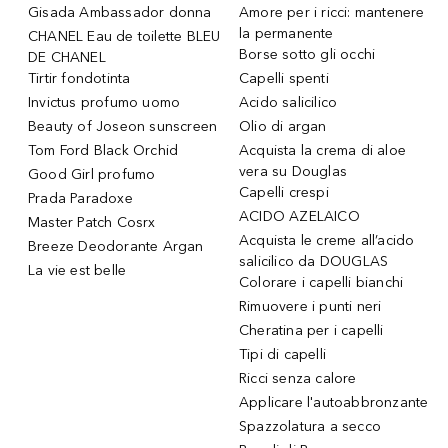
Gisada Ambassador donna
Amore per i ricci: mantenere
la permanente
CHANEL Eau de toilette BLEU
Borse sotto gli occhi
DE CHANEL
Tirtir fondotinta
Capelli spenti
Invictus profumo uomo
Acido salicilico
Beauty of Joseon sunscreen
Olio di argan
Tom Ford Black Orchid
Acquista la crema di aloe
vera su Douglas
Good Girl profumo
Capelli crespi
Prada Paradoxe
ACIDO AZELAICO
Master Patch Cosrx
Acquista le creme all’acido
Breeze Deodorante Argan
salicilico da DOUGLAS
La vie est belle
Colorare i capelli bianchi
Rimuovere i punti neri
Cheratina per i capelli
Tipi di capelli
Ricci senza calore
Applicare l'autoabbronzante
Spazzolatura a secco