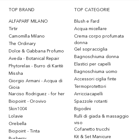
TOP BRAND
TOP CATEGORIE
ALFAPARF MILANO
Blush e Fard
Tirtir
Acqua micellare
Camomilla Milano
Crema corpo profumata
donna
The Ordinary
Gel sopracciglia
Dolce & Gabbana Profumo
Bagnoschiuma donna
Aveda - Botanical Repair
Elastici per capelli
Phytorelax - Burro di Karitè
Bagnoschiuma uomo
Missha
Accessori ciglia finte
Giorgio Armani - Acqua di
Termoprotettori
Gioia
Narciso Rodriguez - for her
Arricciacapelli
Biopoint - Orovivo
Spazzole rotanti
Skin1004
Bigodini
Lolavie
Rulli di giada & massaggio
viso
Orebella
Cofanetto trucchi
Biopoint - Tinta
Kit & Set Manicure
Burberry