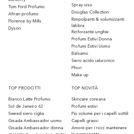
Spray viso
Tom Ford Profumo
Douglas Collection
Afnan profumo
Rimpolpanti & volumizzanti
Florence by Mills
labbra
Dyson
Rinforzante unghie
Profumi Estivi Donna
Profumi Estivi Uomo
Balsamo
Siero acido ialuronico
Phon
Make up
TOP PRODOTTI
TOP NOVITÀ
Bianco Latte Profumo
Skincare coreana
Sol de Janeiro 62
Profumi estivi
Sweed siero ciglia
Più volume per i capelli sottili
Gisada Ambassador uomo
Capelli grassi
Gisada Ambassador donna
Amore per i ricci: mantenere