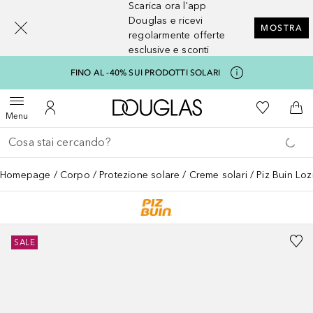
Scarica ora l'app
[navigation.slideout.screenreader]
Douglas e ricevi
MOSTRA
regolarmente offerte
esclusive e sconti
FINO AL -40% SUI PRODOTTI SOLARI
A Douglas Home
Alla Mia Li
Apri menu
Al Mio Account
Al 
Menu
Torna indietro
Esegui ricerca
Homepage
Corpo
Protezione solare
Creme solari
Piz Buin Lo
SALE