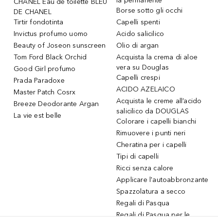
la permanente
CHANEL Eau de toilette BLEU
Borse sotto gli occhi
DE CHANEL
Tirtir fondotinta
Capelli spenti
Invictus profumo uomo
Acido salicilico
Beauty of Joseon sunscreen
Olio di argan
Tom Ford Black Orchid
Acquista la crema di aloe
vera su Douglas
Good Girl profumo
Capelli crespi
Prada Paradoxe
ACIDO AZELAICO
Master Patch Cosrx
Acquista le creme all’acido
Breeze Deodorante Argan
salicilico da DOUGLAS
La vie est belle
Colorare i capelli bianchi
Rimuovere i punti neri
Cheratina per i capelli
Tipi di capelli
Ricci senza calore
Applicare l'autoabbronzante
Spazzolatura a secco
Regali di Pasqua
Regali di Pasqua per le