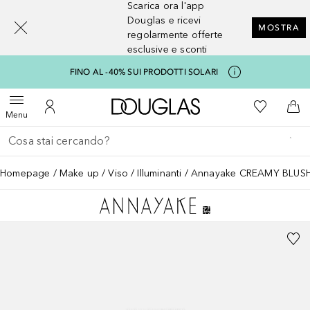
Scarica ora l'app
[navigation.slideout.screenreader]
Douglas e ricevi
MOSTRA
regolarmente offerte
esclusive e sconti
FINO AL -40% SUI PRODOTTI SOLARI
A Douglas Home
Alla Mia Li
Apri menu
Al Mio Account
Al 
Menu
Torna indietro
Esegui ricerca
Homepage
Make up
Viso
Illuminanti
Annayake CREAMY BLUS