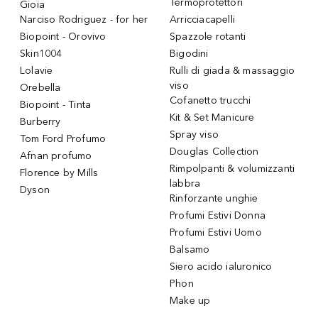
Termoprotettori
Gioia
Narciso Rodriguez - for her
Arricciacapelli
Biopoint - Orovivo
Spazzole rotanti
Skin1004
Bigodini
Lolavie
Rulli di giada & massaggio
viso
Orebella
Cofanetto trucchi
Biopoint - Tinta
Kit & Set Manicure
Burberry
Spray viso
Tom Ford Profumo
Douglas Collection
Afnan profumo
Rimpolpanti & volumizzanti
Florence by Mills
labbra
Dyson
Rinforzante unghie
Profumi Estivi Donna
Profumi Estivi Uomo
Balsamo
Siero acido ialuronico
Phon
Make up