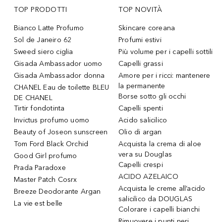
TOP PRODOTTI
TOP NOVITÀ
Bianco Latte Profumo
Skincare coreana
Sol de Janeiro 62
Profumi estivi
Sweed siero ciglia
Più volume per i capelli sottili
Gisada Ambassador uomo
Capelli grassi
Gisada Ambassador donna
Amore per i ricci: mantenere
la permanente
CHANEL Eau de toilette BLEU
Borse sotto gli occhi
DE CHANEL
Tirtir fondotinta
Capelli spenti
Invictus profumo uomo
Acido salicilico
Beauty of Joseon sunscreen
Olio di argan
Tom Ford Black Orchid
Acquista la crema di aloe
vera su Douglas
Good Girl profumo
Capelli crespi
Prada Paradoxe
ACIDO AZELAICO
Master Patch Cosrx
Acquista le creme all’acido
Breeze Deodorante Argan
salicilico da DOUGLAS
La vie est belle
Colorare i capelli bianchi
Rimuovere i punti neri