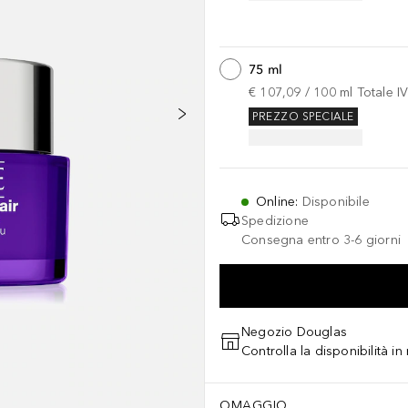
75 ml
€ 107,09
 / 
100
ml
Totale I
PREZZO SPECIALE
Online
:
Disponibile
Spedizione
Consegna entro 3-6 giorni
Negozio Douglas
Controlla la disponibilità i
OMAGGIO