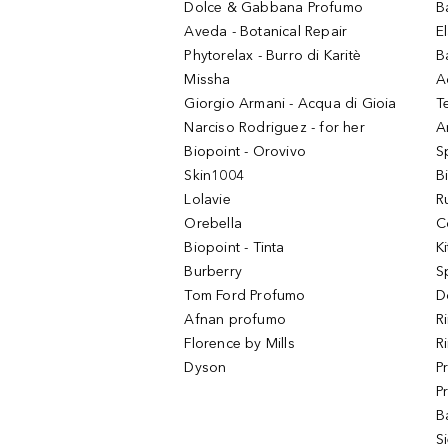
Dolce & Gabbana Profumo
B
Aveda - Botanical Repair
El
Phytorelax - Burro di Karitè
B
Missha
A
Giorgio Armani - Acqua di Gioia
T
Narciso Rodriguez - for her
Ar
Biopoint - Orovivo
S
Skin1004
B
Lolavie
R
Orebella
C
Biopoint - Tinta
K
Burberry
S
Tom Ford Profumo
D
Afnan profumo
R
Florence by Mills
R
Dyson
P
P
B
S