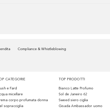
vendita
Compliance & Whistleblowing
OP CATEGORIE
TOP PRODOTTI
lush e Fard
Bianco Latte Profumo
cqua micellare
Sol de Janeiro 62
rema corpo profumata donna
Sweed siero ciglia
el sopracciglia
Gisada Ambassador uomo