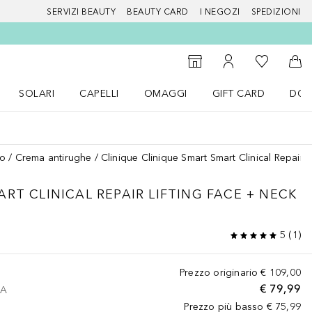
SERVIZI BEAUTY
BEAUTY CARD
I NEGOZI
SPEDIZIONI
Alla Mia Li
Storefinder
Al Mio Account
Al 
SOLARI
CAPELLI
OMAGGI
GIFT CARD
DOU
nu Make up
Apri il menu SOLARI
Apri il menu Capelli
Apri il menu OMAGGI
so
Crema antirughe
Clinique Clinique Smart Smart Clinical Repair 
ART CLINICAL REPAIR LIFTING FACE + NECK
5
(
1
)
Prezzo originario
€ 109,00
€ 79,99
VA
Prezzo più basso
€ 75,99