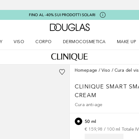
FINO AL -40% SUI PRODOTTI SOLARI
A Douglas Home
Y
VISO
CORPO
DERMOCOSMETICA
MAKE UP
menu K-BEAUTY
Apri il menu Viso
Apri il menu Corpo
Apri il menu DERMOCOSMETICA
Apri il me
Homepage
Viso
Cura del vi
CLINIQUE SMART
SM
CREAM
Cura anti-age
50 ml
€ 159,98
 / 
100
ml
Totale I