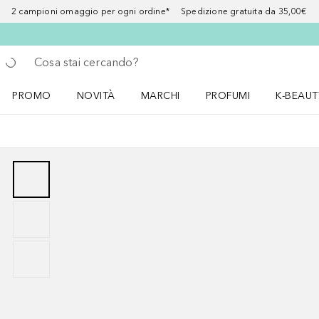
2 campioni omaggio per ogni ordine* Spedizione gratuita da 35,00€
Torna indietro
Esegui ricerca
PROMO
NOVITÀ
MARCHI
PROFUMI
K-BEAUT
Apri il menu PROMO
Apri il menu NOVITÀ
Apri il menu MARCHI
Apri il menu Profumi
Apri il 