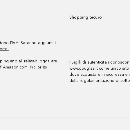
Shopping Sicuro
udono l’IVA. Saranno aggiunti i
orto.
ing and all related logos are
I Sigilli di autenticità riconosco
f Amazon.com, Inc. or its
www.douglas.it come unico sito 
dove acquistare in sicurezza e n
della regolamentazione di setto