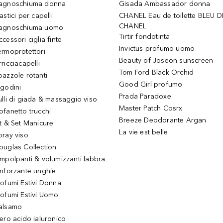
agnoschiuma donna
Gisada Ambassador donna
astici per capelli
CHANEL Eau de toilette BLEU D
CHANEL
agnoschiuma uomo
Tirtir fondotinta
ccessori ciglia finte
Invictus profumo uomo
ermoprotettori
Beauty of Joseon sunscreen
ricciacapelli
Tom Ford Black Orchid
pazzole rotanti
Good Girl profumo
igodini
Prada Paradoxe
ulli di giada & massaggio viso
Master Patch Cosrx
ofanetto trucchi
Breeze Deodorante Argan
it & Set Manicure
La vie est belle
pray viso
ouglas Collection
impolpanti & volumizzanti labbra
inforzante unghie
rofumi Estivi Donna
rofumi Estivi Uomo
alsamo
iero acido ialuronico