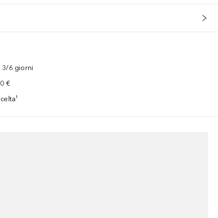
3/6 giorni
00 €
celta¹